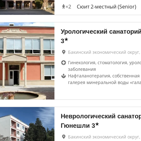
×
2
Сюит 2-местный (Senior)
Урологический санатори
★
3
Бакинский экономический округ,
Гинекология, стоматология, урол
заболевания
Нафталанотерапия, собственная
галерея минеральной воды «гала
Неврологический санато
★
Гюнешли
3
Бакинский экономический округ,