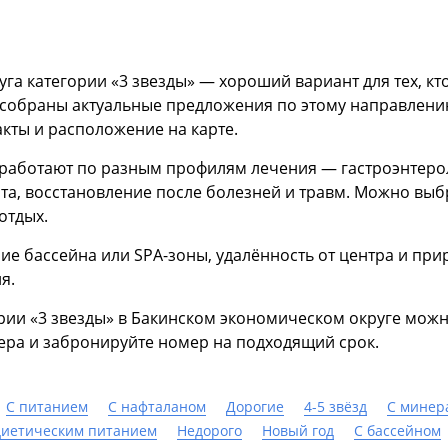
а категории «3 звезды» — хороший вариант для тех, кто
 собраны актуальные предложения по этому направлению
акты и расположение на карте.
 работают по разным профилям лечения — гастроэнтерол
та, восстановление после болезней и травм. Можно выб
отдых.
ие бассейна или SPA-зоны, удалённость от центра и при
я.
ии «3 звезды» в Бакинском экономическом округе можн
ера и забронируйте номер на подходящий срок.
С питанием
С нафталаном
Дорогие
4-5 звёзд
С минер
диетическим питанием
Недорого
Новый год
C бассейном