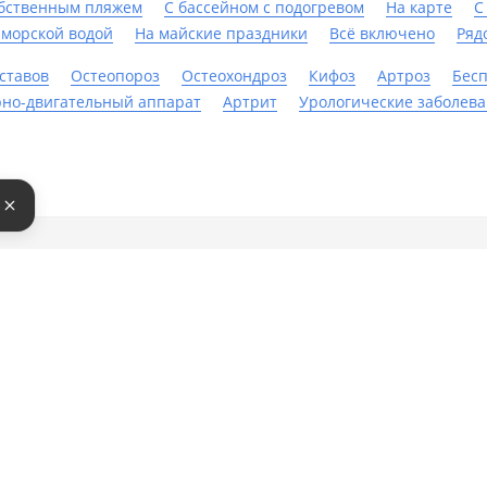
обственным пляжем
С бассейном с подогревом
На карте
С
 морской водой
На майские праздники
Всё включено
Ряд
ставов
Остеопороз
Остеохондроз
Кифоз
Артроз
Бес
но-двигательный аппарат
Артрит
Урологические заболев
е
там
Бонусная программа
Партнерам
бронировать
О бонусной программе
Добавить 
латить
Кешбек
Инструмен
Бонусы за отзыв
Войти в эк
ректной работы сайт использует файлы cookie, продолжение ис
кой данных.