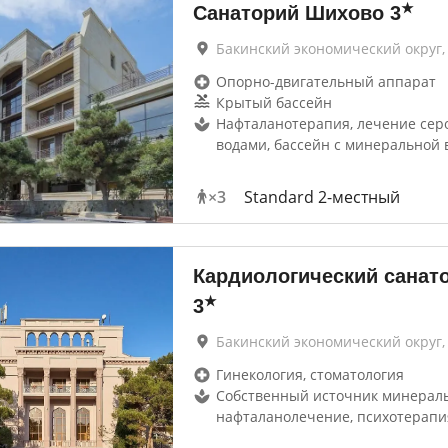
★
Санаторий Шихово
3
Бакинский экономический округ,
Опорно-двигательный аппарат
Крытый бассейн
Нафталанотерапия, лечение се
водами, бассейн с минеральной 
×
3
Standard 2-местный
Кардиологический санат
★
3
Бакинский экономический округ,
Гинекология, стоматология
Собственный источник минераль
нафталанолечение, психотерапи