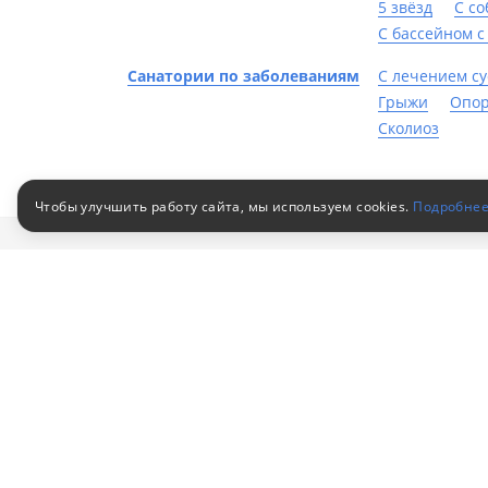
5 звёзд
С с
С бассейном с
Санатории по заболеваниям
С лечением су
Грыжи
Опор
Сколиоз
Чтобы улучшить работу сайта, мы используем cookies.
Подробне
Клиен
Путевки в санатории
Как за
© 2010–2026
Российский сервис
Как оп
бронирования
Акции
Пользовательское соглашение
Для кор
Политика конфиденциальности
обработ