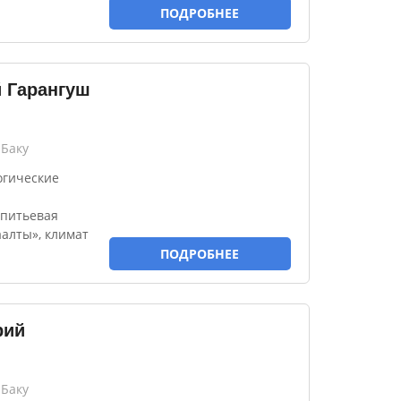
ПОДРОБНЕЕ
й Гарангуш
 Баку
огические
 питьевая
алты», климат
ПОДРОБНЕЕ
рий
 Баку