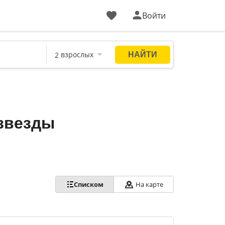
Войти
 звезды
Списком
На карте