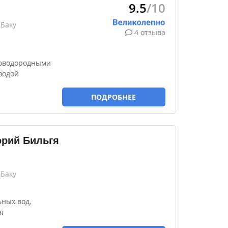
9.5
/10
 Баку
4 отзыва
роводородными
водой
ПОДРОБНЕЕ
орий Бильгя
 Баку
ных вод,
я