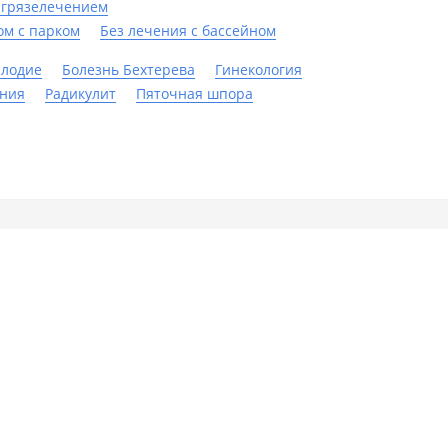
 грязелечением
ом с парком
Без лечения с бассейном
плодие
Болезнь Бехтерева
Гинекология
ания
Радикулит
Пяточная шпора
Компания
санаторий
Контакты
ты для санатория
странет
пользования сервиса означает ваше согласие с