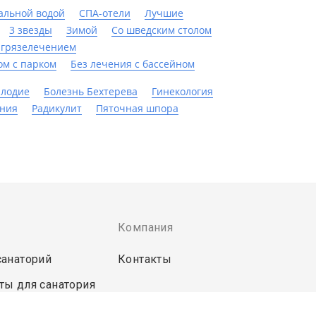
альной водой
СПА-отели
Лучшие
3 звезды
Зимой
Со шведским столом
 грязелечением
ом с парком
Без лечения с бассейном
плодие
Болезнь Бехтерева
Гинекология
ания
Радикулит
Пяточная шпора
Компания
санаторий
Контакты
ты для санатория
странет