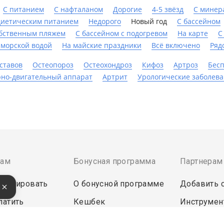
С питанием
С нафталаном
Дорогие
4-5 звёзд
С минер
диетическим питанием
Недорого
Новый год
C бассейном
обственным пляжем
С бассейном с подогревом
На карте
С
 морской водой
На майские праздники
Всё включено
Ряд
ставов
Остеопороз
Остеохондроз
Кифоз
Артроз
Бес
но-двигательный аппарат
Артрит
Урологические заболев
там
Бонусная программа
Партнерам
бронировать
О бонусной программе
Добавить 
е
латить
Кешбек
Инструмен
Бонусы за отзыв
Войти в эк