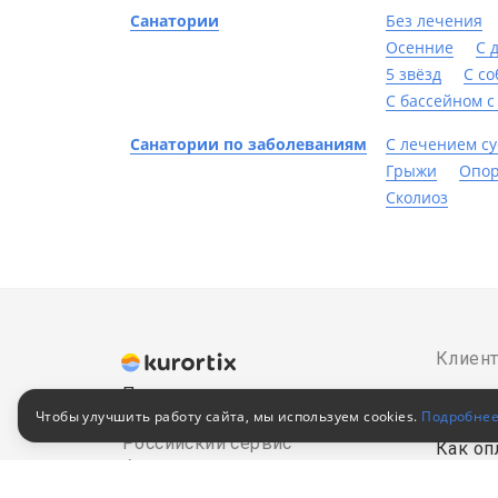
Санатории
Без лечения
Осенние
С 
5 звёзд
С с
С бассейном с
Санатории по заболеваниям
С лечением су
Грыжи
Опор
Сколиоз
Клиен
Путевки в санатории
Как за
Чтобы улучшить работу сайта, мы используем cookies.
Подробне
© 2010–2026
Российский сервис
Как оп
бронирования
Акции