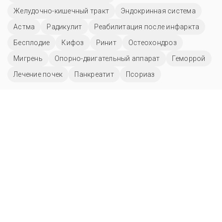
Желудочно-кишечный тракт
Эндокринная система
Астма
Радикулит
Реабилитация после инфаркта
Бесплодие
Кифоз
Ринит
Остеохондроз
Мигрень
Опорно-двигательный аппарат
Геморрой
Лечение почек
Панкреатит
Псориаз