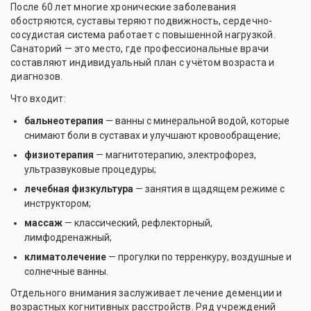
После 60 лет многие хронические заболевания
обостряются, суставы теряют подвижность, сердечно-
сосудистая система работает с повышенной нагрузкой.
Санаторий — это место, где профессиональные врачи
составляют индивидуальный план с учётом возраста и
диагнозов.
Что входит:
бальнеотерапия
— ванны с минеральной водой, которые
снимают боли в суставах и улучшают кровообращение;
физиотерапия
— магнитотерапию, электрофорез,
ультразвуковые процедуры;
лечебная физкультура
— занятия в щадящем режиме с
инструктором;
массаж
— классический, рефлекторный,
лимфодренажный;
климатолечение
— прогулки по терренкуру, воздушные и
солнечные ванны.
Отдельного внимания заслуживает лечение деменции и
возрастных когнитивных расстройств. Ряд учреждений