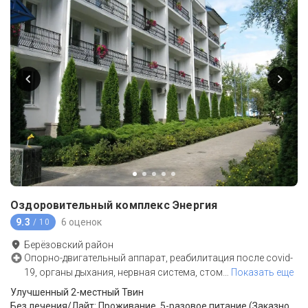
Оздоровительный комплекс Энергия
9.3
6 оценок
/ 10
Берёзовский район
Опорно-двигательный аппарат, реабилитация после covid-
19, органы дыхания, нервная система, стом
…
Показать еще
Улучшенный 2-местный Твин
Без лечения/Лайт: Проживание, 5-разовое питание (Заказное меню с элементами шведского стола)