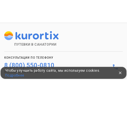
ПУТЕВКИ В САНАТОРИИ
КОНСУЛЬТАЦИИ ПО ТЕЛЕФОНУ
8 (800) 550-0810
Чтобы улучшить работу сайта, мы используем cookies.
Бесплатно по России
Подробнее
КЛИЕНТАМ
Как забронировать
Как оплатить
Бонусная программа
Акции