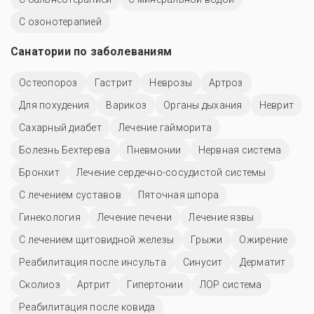
С озонотерапией
Санатории по заболеваниям
Остеопороз
Гастрит
Неврозы
Артроз
Для похудения
Варикоз
Органы дыхания
Неврит
Сахарный диабет
Лечение гайморита
Болезнь Бехтерева
Пневмонии
Нервная система
Бронхит
Лечение сердечно-сосудистой системы
С лечением суставов
Пяточная шпора
Гинекология
Лечение печени
Лечение язвы
С лечением щитовидной железы
Грыжи
Ожирение
Реабилитация после инсульта
Синусит
Дерматит
Сколиоз
Артрит
Гипертонии
ЛОР система
Реабилитация после ковида