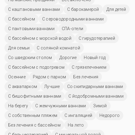
С каштановыми ваннами
С барокамерой
Для детей
C бассейном
С сероводородными ваннами
С пантовыми ваннами
СПА-отели
С бассейном с морской водой
С гирудотерапией
Для семьи
С соляной комнатой
Со шведским столом
Дорогие
Новый год
С бассейном с подогревом
С грязелечением
Осенние
Рядом с парком
Без лечения
С аквапарком
Лучшие
Со скипидарными ваннами
С бишофитными ваннами
С йодобромными ваннами
На берегу
С жемчужными ваннами
Зимой
С собственным пляжем
С ингаляцией
Недорого
Без лечения с бассейном
На лето
С бальнеотерапией
С минеральной водой