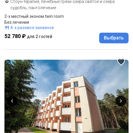
Стоун-терапия, лечебные грязи озера святое и озера
судобль, пантолечение
2-x местный эконом twin room
Без лечения
4-х разовое заказное
52 780 ₽
для 2 гостей
Выбрать