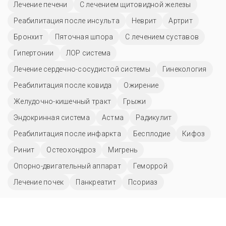
Лечение печени
С лечением щитовидной железы
Реабилитация после инсульта
Неврит
Артрит
Бронхит
Пяточная шпора
С лечением суставов
Гипертонии
ЛОР система
Лечение сердечно-сосудистой системы
Гинекология
Реабилитация после ковида
Ожирение
Желудочно-кишечный тракт
Грыжи
Эндокринная система
Астма
Радикулит
Реабилитация после инфаркта
Бесплодие
Кифоз
Ринит
Остеохондроз
Мигрень
Опорно-двигательный аппарат
Геморрой
Лечение почек
Панкреатит
Псориаз