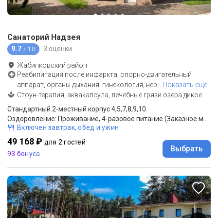
Санаторий Надзея
9.7
3 оценки
/ 10
Жабинковский район
Реабилитация после инфаркта, опорно-двигательный
аппарат, органы дыхания, гинекология, нер
…
Показать еще
Стоун-терапия, аквакапсула, лечебные грязи озера дикое
Стандартный 2-местный корпус 4,5,7,8,9,10
Оздоровление: Проживание, 4-разовое питание (Заказное меню)
Включен завтрак, обед и ужин
49 168 ₽
для 2 гостей
Выбрать
93 бонуса