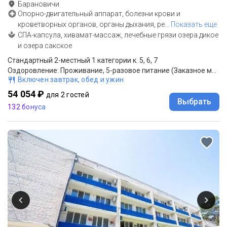
Барановичи
Опорно-двигательный аппарат, болезни крови и
кроветворных органов, органы дыхания, ре
…
Показать еще
СПА-капсула, хивамат-массаж, лечебные грязи озера дикое
и озера сакское
Стандартный 2-местный 1 категории к. 5, 6, 7
Оздоровление: Проживание, 5-разовое питание (Заказное меню)
Включен завтрак, обед и ужин
54 054 ₽
для 2 гостей
Выбрать
132 бонуса