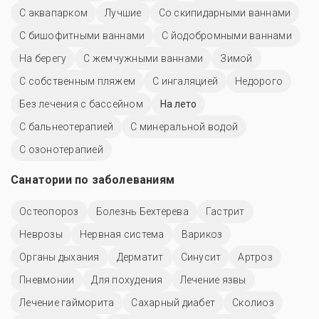
С аквапарком
Лучшие
Со скипидарными ваннами
С бишофитными ваннами
С йодобромными ваннами
На берегу
С жемчужными ваннами
Зимой
С собственным пляжем
С ингаляцией
Недорого
Без лечения с бассейном
На лето
С бальнеотерапией
С минеральной водой
С озонотерапией
Санатории по заболеваниям
Остеопороз
Болезнь Бехтерева
Гастрит
Неврозы
Нервная система
Варикоз
Органы дыхания
Дерматит
Синусит
Артроз
Пневмонии
Для похудения
Лечение язвы
Лечение гайморита
Сахарный диабет
Сколиоз