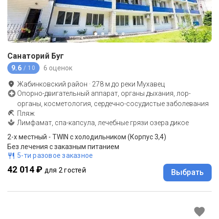
Санаторий Буг
9.6
6 оценок
/ 10
Жабинковский район
·
278
м до
реки Мухавец
Опорно-двигательный аппарат, органы дыхания, лор-
органы, косметология, сердечно-сосудистые заболевания
Пляж
Лимфамат, спа-капсула, лечебные грязи озера дикое
2-x местный - TWIN с холодильником (Корпус 3,4)
Без лечения с заказным питанием
5-ти разовое заказное
42 014 ₽
для 2 гостей
Выбрать