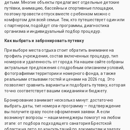
детьми. Многие объекты предлагают отдельные детские
путёвки, анимацию, бассейны и спортивные площадки,
поэтому провести отпуск вместе с ребенком можно с
комфортом для всей семьи. Тем, кто путешествует один или
с партнером, подойдут спа-программы, диагностика
организма и индивидуальный подбор процедур.
Как выбрать и забронировать путевку
При выборе места отдыха стоит обратить внимание на
профиль учреждения, состав включенных процедур, тип
номеров и удаленность от города. На нашем сайте собраны
актуальные предложения с подробным описанием условий,
фотографиями территории и номерного фонда, а также
реальными отзывами гостей и ценами на 2026 год. Это
позволяет сравнить варианты и подобрать путевку, которая
точно соответствует вашим ожиданиям и бюджету.
Бронирование занимает несколько минут: достаточно
выбрать даты, тип номера и программу — подтверждение
вы получите сразу после оформления заявки. А если
возникнут вопросы — наши менеджеры помогут на любом
этапе: от подбора подходящего санатория Брестской
области на лето до консультаций по документам и заезду.