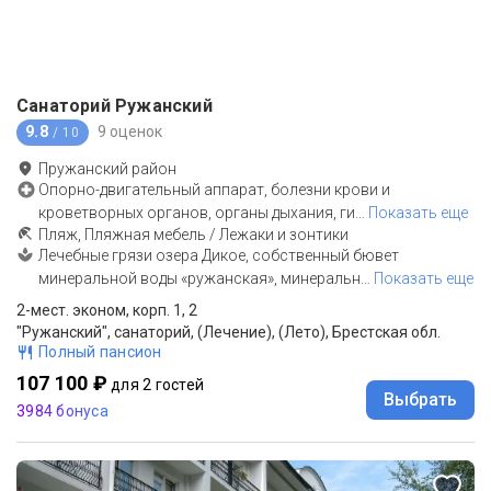
Санаторий Ружанский
9.8
9 оценок
/ 10
Пружанский район
Опорно-двигательный аппарат, болезни крови и
кроветворных органов, органы дыхания, ги
…
Показать еще
Пляж, Пляжная мебель / Лежаки и зонтики
Лечебные грязи озера Дикое, собственный бювет
минеральной воды «ружанская», минеральн
…
Показать еще
2-мест. эконом, корп. 1, 2
"Ружанский", санаторий, (Лечение), (Лето), Брестcкая обл.
Полный пансион
107 100 ₽
для 2 гостей
Выбрать
3984 бонуса