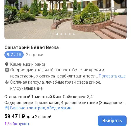
Санаторий Белая Вежа
9.7
2 оценки
/ 10
Каменецкий район
Опорно-двигательный аппарат, болезни крови и
кроветворных органов, реабилитация посл
…
Показать еще
Соляная капсула, лечебные грязи озера дикое,
иглоукалывание
Стандартный 1-местный Кинг Сайз корпус 3,4
Оздоровление: Проживание, 4-разовое питание (Заказное меню)
Включен завтрак, обед и ужин
59 471 ₽
для 2 гостей
Выбрать
175 бонусов