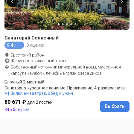
Санаторий Солнечный
9.4
3 оценки
/ 10
Брестский район
Желудочно-кишечный тракт
Собственный источник минеральной воды, массажная
капсула «avalon», лечебные грязи озера дикое
Блочный 2-местный
Санаторно-курортное лечение: Проживание, 4-разовое питание (Заказное меню), лечение по назначению врача
Включен завтрак, обед и ужин
80 671 ₽
для 2 гостей
Выбрать
345 бонусов