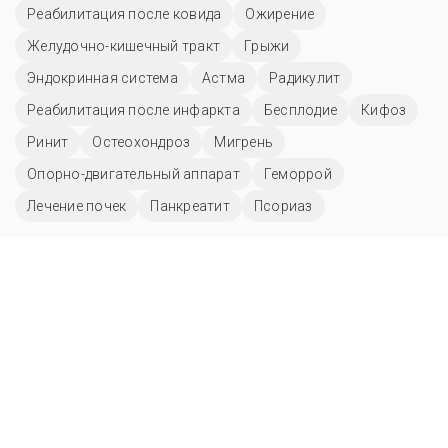
Реабилитация после ковида
Ожирение
Желудочно-кишечный тракт
Грыжи
Эндокринная система
Астма
Радикулит
Реабилитация после инфаркта
Бесплодие
Кифоз
Ринит
Остеохондроз
Мигрень
Опорно-двигательный аппарат
Геморрой
Лечение почек
Панкреатит
Псориаз