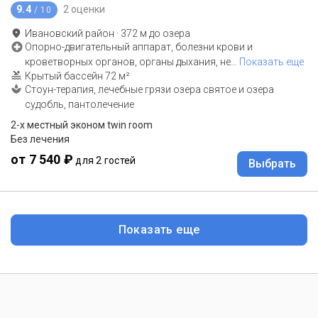
9.4
2 оценки
/ 10
Ивановский район
·
372
м до
озера
Опорно-двигательный аппарат, болезни крови и
кроветворных органов, органы дыхания, не
…
Показать еще
Крытый бассейн 72 м²
Стоун-терапия, лечебные грязи озера святое и озера
судобль, пантолечение
2-x местный эконом twin room
Без лечения
от 7 540 ₽
для 2 гостей
Выбрать
Показать еще