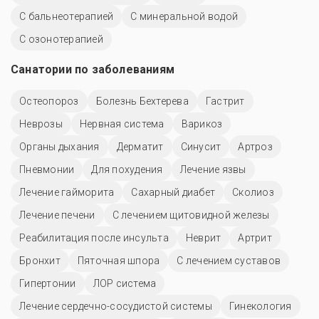
С бальнеотерапией
С минеральной водой
С озонотерапией
Санатории по заболеваниям
Остеопороз
Болезнь Бехтерева
Гастрит
Неврозы
Нервная система
Варикоз
Органы дыхания
Дерматит
Синусит
Артроз
Пневмонии
Для похудения
Лечение язвы
Лечение гайморита
Сахарный диабет
Сколиоз
Лечение печени
С лечением щитовидной железы
Реабилитация после инсульта
Неврит
Артрит
Бронхит
Пяточная шпора
С лечением суставов
Гипертонии
ЛОР система
Лечение сердечно-сосудистой системы
Гинекология