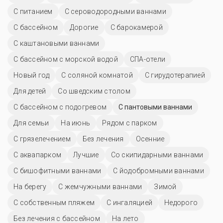
С питанием
С сероводородными ваннами
C бассейном
Дорогие
С барокамерой
С каштановыми ваннами
С бассейном с морской водой
СПА-отели
Новый год
С соляной комнатой
С гирудотерапией
Для детей
Со шведским столом
С бассейном с подогревом
С пантовыми ваннами
Для семьи
На июнь
Рядом с парком
С грязелечением
Без лечения
Осенние
С аквапарком
Лучшие
Со скипидарными ваннами
С бишофитными ваннами
С йодобромными ваннами
На берегу
С жемчужными ваннами
Зимой
С собственным пляжем
С ингаляцией
Недорого
Без лечения с бассейном
На лето