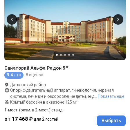
★
Санаторий Альфа Радон
5
9.4
8 оценок
/ 10
Дятловский район
Опорно-двигательный аппарат, гинекология, нервная
система, лечение и оздоровление детей, энд
…
Показать еще
Крытый бассейн в аквазоне 125 м²
1-мест. (разм. в 2-мест.) станд.
от 17 468 ₽
для 2 гостей
Выбрать