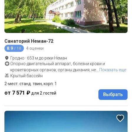
Санаторий Неман-72
8.9
4 оценки
/ 10
Гродно
·
653
м до
реки Неман
Опорно-двигательный аппарат, болезни крови и
кроветворных органов, органы дыхания, не
…
Показать еще
Крытый бассейн
2-мест. станд. твин, корп. 1
от 7 571 ₽
для 2 гостей
Выбрать