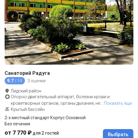
Санаторий Радуга
9.7
3 оценки
/ 10
Лидский район
Опорно-двигательный аппарат, болезни крови и
кроветворных органов, органы дыхания, не
…
Показать еще
Крытый бассейн
2-x местный стандарт Корпус Основной
Без лечения
от 7 770 ₽
для 2 гостей
Выбрать