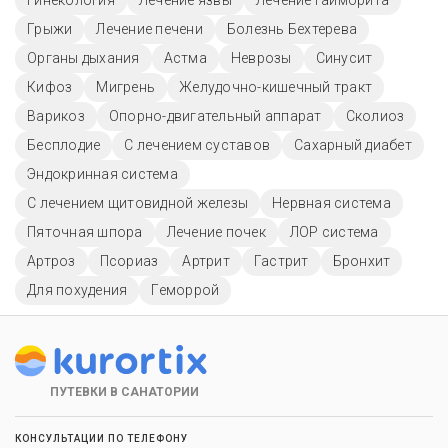
Гинекология
Лечение язвы
Лечение гайморита
Грыжи
Лечение печени
Болезнь Бехтерева
Органы дыхания
Астма
Неврозы
Синусит
Кифоз
Мигрень
Желудочно-кишечный тракт
Варикоз
Опорно-двигательный аппарат
Сколиоз
Бесплодие
С лечением суставов
Сахарный диабет
Эндокринная система
С лечением щитовидной железы
Нервная система
Пяточная шпора
Лечение почек
ЛОР система
Артроз
Псориаз
Артрит
Гастрит
Бронхит
Для похудения
Геморрой
ПУТЕВКИ В САНАТОРИИ
КОНСУЛЬТАЦИИ ПО ТЕЛЕФОНУ