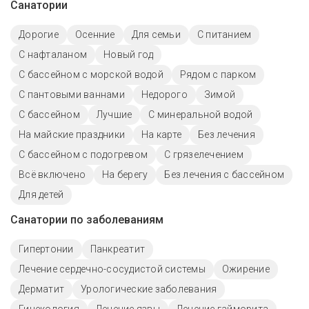
Санатории
Дорогие
Осенние
Для семьи
С питанием
С нафталаном
Новый год
С бассейном с морской водой
Рядом с парком
С пантовыми ваннами
Недорого
Зимой
C бассейном
Лучшие
С минеральной водой
На майские праздники
На карте
Без лечения
С бассейном с подогревом
С грязелечением
Всё включено
На берегу
Без лечения с бассейном
Для детей
Санатории по заболеваниям
Гипертонии
Панкреатит
Лечение сердечно-сосудистой системы
Ожирение
Дерматит
Урологические заболевания