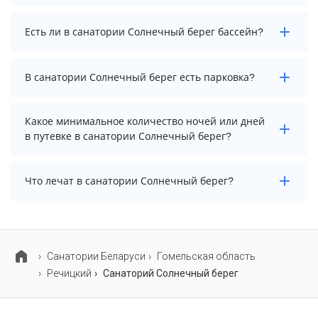
Заезд возможен после 13:00, а выезд необходимо
Есть ли в санатории Солнечный берег бассейн?
осуществить до 12:00.
В санатории Солнечный берег есть крытый бассейн.
В санатории Солнечный берег есть парковка?
В санатории Солнечный берег есть парковка,
Какое минимальное количество ночей или дней
уточните информацию перед бронированием у
в путевке в санатории Солнечный берег?
менеджера, возможно, услуга оплачивается отдельно.
Минимальный срок путевки зависит от выбранного
Что лечат в санатории Солнечный берег?
тарифа. Для тарифа с лечением рекомендуем
выбирать срок не менее 7 ночей (дней).
Основные профили лечения в санатории: опорно-
двигательный аппарат, органы дыхания и лор-
органы.
Cанатории Беларуси
Гомельская область
Речицкий
Санаторий Солнечный берег