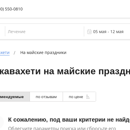
00) 550-0810
Лечение
ахети
На майские праздники
авахети на майские празд
омендуемые
по отзывам
по цене
К сожалению, под ваши критерии не найд
Облегчите параметры поиска или сбросьте его