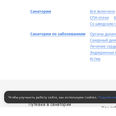
Санатории
Всё включено
СПА-отели
Б
Со шведским 
Санатории по заболеваниям
Органы дыха
Сахарный диа
Лечение серд
Эндокринная 
Астма
Клиен
Чтобы улучшить работу сайта, мы используем cookies.
Подробне
Путевки в санатории
Как за
© 2010–2026
Российский сервис