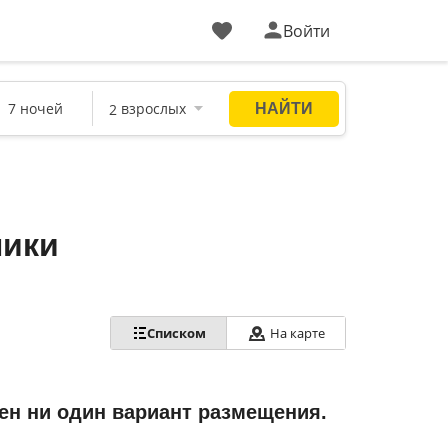
Войти
ники
Списком
На карте
ен ни один вариант размещения.