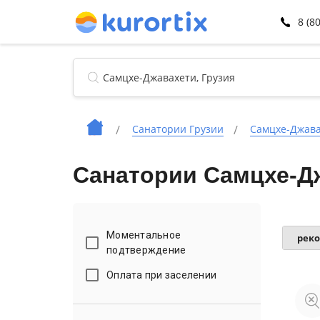
8 (8
Санатории Грузии
Самцхе-Джав
Санатории Самцхе-Дж
Моментальное
рек
подтверждение
Оплата при заселении