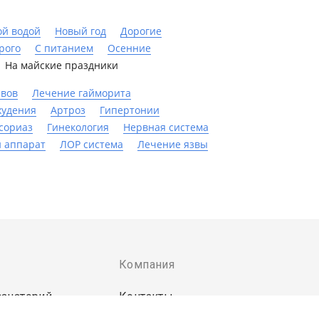
ой водой
Новый год
Дорогие
рого
С питанием
Осенние
На майские праздники
авов
Лечение гайморита
худения
Артроз
Гипертонии
сориаз
Гинекология
Нервная система
 аппарат
ЛОР система
Лечение язвы
Компания
санаторий
Контакты