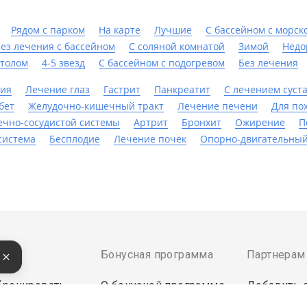
Рядом с парком
На карте
Лучшие
С бассейном с морск
ез лечения с бассейном
С соляной комнатой
Зимой
Недо
столом
4-5 звёзд
С бассейном с подогревом
Без лечения
ния
Лечение глаз
Гастрит
Панкреатит
С лечением суст
бет
Желудочно-кишечный тракт
Лечение печени
Для по
ечно-сосудистой системы
Артрит
Бронхит
Ожирение
П
система
Бесплодие
Лечение почек
Опорно-двигательный
там
Бонусная программа
Партнерам
е
бронировать
О бонусной программе
Добавить 