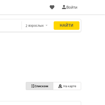
Войти
Списком
На карте