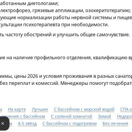
работанным диетологами;
лектрофорез, грязевые аппликации, озокеритотерапию;
вующие нормализации работы нервной системы и пище
сультации психотерапевта при необходимости.
ь частоту обострений и улучшить общее самочувствие.
е на наличие профильного отделения, квалификацию вра
аммы, цены 2026 и условия проживания в разных санато
 без переплат и комиссий. Менеджеры помогут подобрат
м
На карте
Лучшие
С бассейном с морской водой
СПА-
 лечения с бассейном
С соляной комнатой
Зимой
Недоро
столом
4-5 звёзд
С бассейном с подогревом
Без лечения
е