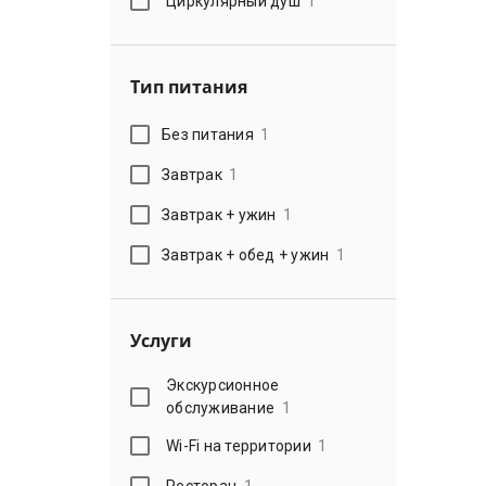
Циркулярный душ
1
Тип питания
Без питания
1
Завтрак
1
Завтрак + ужин
1
Завтрак + обед + ужин
1
Услуги
Экскурсионное
обслуживание
1
Wi-Fi на территории
1
Ресторан
1