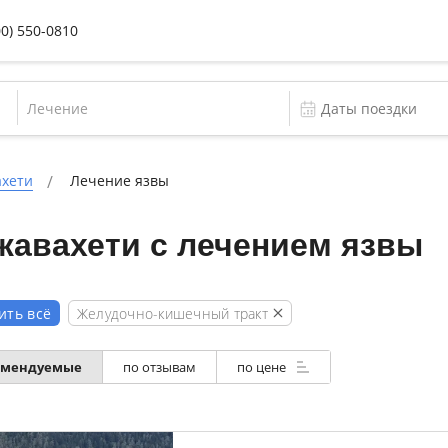
00) 550-0810
Лечение
ахети
Лечение язвы
жавахети с лечением язвы
Желудочно-кишечный тракт
ить всё
омендуемые
по отзывам
по цене