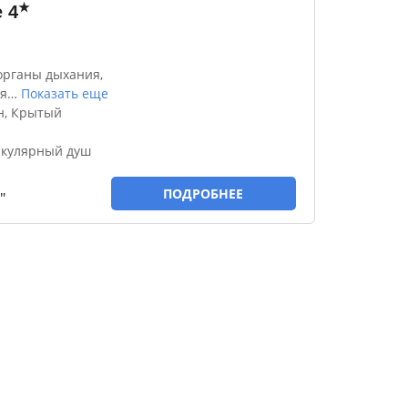
★
e
4
органы дыхания,
я
…
Показать еще
н, Крытый
ркулярный душ
ПОДРОБНЕЕ
"