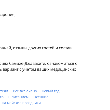
варения;
чей, отзывы других гостей и состав
риях Самцхе-Джавахети, ознакомиться с
ь вариант с учетом ваших медицинских
отели
Всё включено
Новый год
го
С питанием
Осенние
На майские праздники