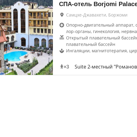
СПА-отель Borjomi Palac
Самцхе-Джавахети, Боржоми
Опорно-двигательный аппарат, 
лор-органы, гинекология, нервна
Открытый плавательный бассей
плавательный бассейн
Ингаляции, магнитотерапия, ци
Suite 2-местный "Романов
×
3