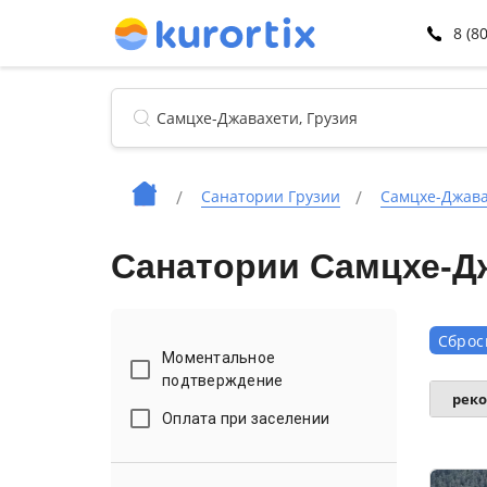
8 (8
Санатории Грузии
Самцхе-Джав
Санатории Самцхе-Д
Сброс
Моментальное
подтверждение
рек
Оплата при заселении