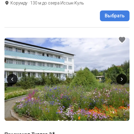
Корумду
·
130
м до
озера Иссык-Куль
Выбрать
★