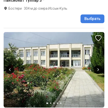
Пансионат Тулпар
3
Бостери
·
304
м до
озера Иссык-Куль
Выбрать