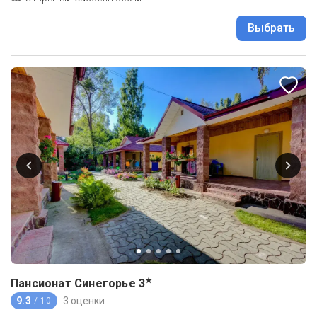
Выбрать
★
Пансионат Синегорье
3
9.3
3 оценки
/ 10