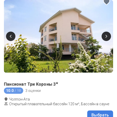
★
Пансионат Три Короны
3
10.0
3 оценки
/ 10
Чолпон-Ата
Открытый плавательный бассейн 120 м², Бассейн в сауне
Выбрать