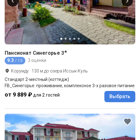
★
Пансионат Синегорье
3
9.3
3 оценки
/ 10
Корумду
·
130
м до
озера Иссык-Куль
Стандарт 2-местный (коттедж)
FB_Синегорье: проживание, комплексное 3-х разовое питание
от 9 889 ₽
для 2 гостей
Выбрать