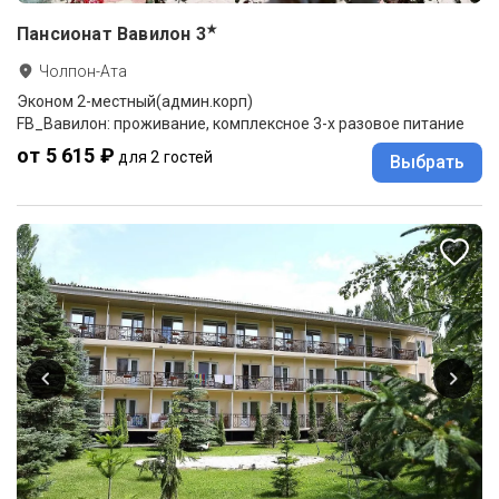
★
Пансионат Вавилон
3
Чолпон-Ата
Эконом 2-местный(админ.корп)
FB_Вавилон: проживание, комплексное 3-х разовое питание
от 5 615 ₽
для 2 гостей
Выбрать