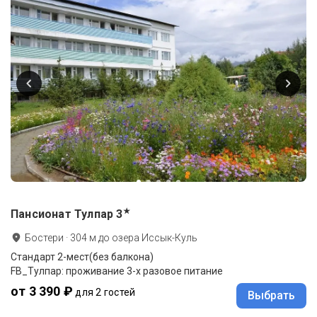
★
Пансионат Тулпар
3
Бостери
·
304
м до
озера Иссык-Куль
Стандарт 2-мест(без балкона)
FB_Тулпар: проживание 3-х разовое питание
от 3 390 ₽
для 2 гостей
Выбрать