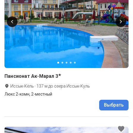
★
Пансионат Ак-Марал
3
Иссык-Кёль
·
137
м до
озера Иссык-Куль
Люкс 2-комн, 2-местный
Выбрать