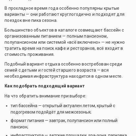
В прохладное время года особенно популярны крытые
варианты — они работают круглогодично и подходят для
поездок вне пика сезона.
Большинство объектов в каталоге совмещают бассейн с
организованным питанием — полным пансионом,
полупансионом или системой «всё включено» — не нужно
тратить время на поиск кафе и ресторанов, всё входит в
стоимость проживания.
Подобный вариант отдыха особенно востребован среди
семей с детьми и гостей старшего возраста — вся
необходимая инфраструктура находится в одном месте.
Как подобрать подходящий вариант
На что обратить внимание при выборе:
тип бассейна — открытый актуален летом, крытый с
подогревом подойдёт для межсезонья;
формат питания — завтрак, полупансион или полный
пансион;
инфраструктура — детские площадки, spa-зона, парковка,