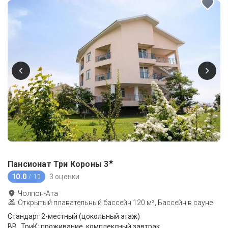
★
Пансионат Три Короны
3
10.0
3 оценки
/ 10
Чолпон-Ата
Открытый плавательный бассейн 120 м², Бассейн в сауне
Стандарт 2-местный (цокольный этаж)
ВB_ТриК: проживание, комплексный завтрак