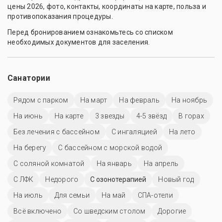
цены 2026, фото, контакты, координаты на карте, польза и
противопоказания процедуры.
Перед бронированием ознакомьтесь со списком
необходимых документов для заселения.
Санатории
Рядом с парком
На март
На февраль
На ноябрь
На июнь
На карте
3 звезды
4-5 звёзд
В горах
Без лечения с бассейном
С ингаляцией
На лето
На берегу
С бассейном с морской водой
С соляной комнатой
На январь
На апрель
С ЛФК
Недорого
С озонотерапией
Новый год
На июль
Для семьи
На май
СПА-отели
Всё включено
Со шведским столом
Дорогие