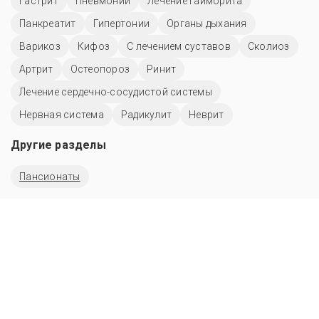
Гастрит
Пневмонии
Лечение гайморита
Панкреатит
Гипертонии
Органы дыхания
Варикоз
Кифоз
С лечением суставов
Сколиоз
Артрит
Остеопороз
Ринит
Лечение сердечно-сосудистой системы
Нервная система
Радикулит
Неврит
Другие разделы
Пансионаты