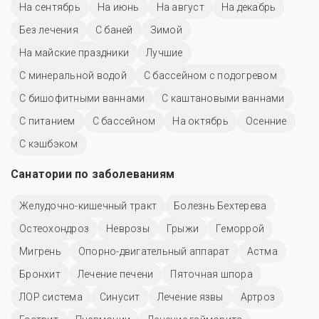
На сентябрь
На июнь
На август
На декабрь
Без лечения
С баней
Зимой
На майские праздники
Лучшие
С минеральной водой
С бассейном с подогревом
С бишофитными ваннами
С каштановыми ваннами
С питанием
C бассейном
На октябрь
Осенние
С кэшбэком
Санатории по заболеваниям
Желудочно-кишечный тракт
Болезнь Бехтерева
Остеохондроз
Неврозы
Грыжи
Геморрой
Мигрень
Опорно-двигательный аппарат
Астма
Бронхит
Лечение печени
Пяточная шпора
ЛОР система
Синусит
Лечение язвы
Артроз