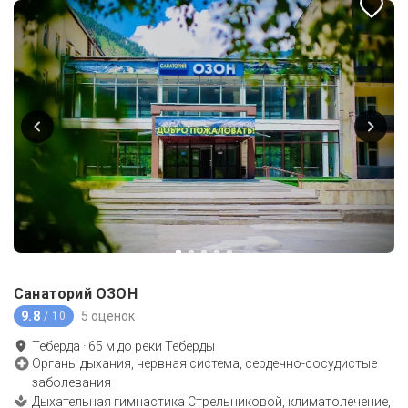
Санаторий ОЗОН
9.8
5 оценок
/ 10
Теберда
·
65
м до
реки Теберды
Органы дыхания, нервная система, сердечно-сосудистые
заболевания
Дыхательная гимнастика Стрельниковой, климатолечение,