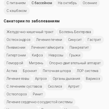
С питанием
C бассейном
На октябрь
Осенние
С кэшбэком
Санатории по заболеваниям
Желудочно-кишечный тракт
Болезнь Бехтерева
Остеохондроз
Лечение печени
Синусит
Гастрит
Пневмонии
Лечение гайморита
Панкреатит
Гипертонии
Кифоз
Неврозы
Грыжи
Геморрой
Мигрень
Опорно-двигательный аппарат
Астма
Бронхит
Пяточная шпора
ЛОР система
Лечение язвы
Артроз
Органы дыхания
Варикоз
С лечением суставов
Сколиоз
Артрит
Остеопороз
Ринит
Лечение сердечно-сосудистой системы