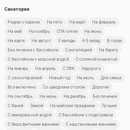
Санатории
Рядом с парком
На лето
На март
На февраль
На май
На ноябрь
СПА-отели
На июнь
На карте
На август
3 звезды
4-5 звёзд
В горах
Без лечения с бассейном
С ингаляцией
На берегу
С бассейном с морской водой
С соляной комнатой
На январь
На апрель
С ЛФК
Недорого
С озонотерапией
Новый год
На июль
Для семьи
Всё включено
Со шведским столом
Дорогие
На сентябрь
На июнь
На декабрь
Без лечения
С баней
Зимой
На майские праздники
Лучшие
С минеральной водой
С бассейном с подогревом
С бишофитными ваннами
С каштановыми ваннами