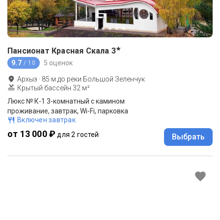
★
Пансионат Красная Скала
3
9.7
5 оценок
/ 10
Архыз
·
85
м до
реки Большой Зеленчук
Крытый бассейн 32 м²
Люкс № К-1 3-комнатный с камином
проживание, завтрак, Wi-Fi, парковка
Включен завтрак
от 13 000 ₽
для 2 гостей
Выбрать