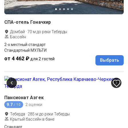
СПА-отель Гоначхир
Домбай
·
70
м до
реки Теберды
Бассейн
2-x местный стандарт
Стандартный МУЛЬТИ
от 4 462 ₽
для 2 гостей
Выбрать
Пансионат Азгек
9.7
2 оценки
/ 10
Теберда
·
285
м до
реки Теберды
Крытый бассейн в бане
Стандарт