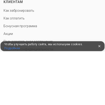
КЛИЕНТАМ
Как забронировать
Как оплатить
Бонусная программа
Акции
Пользовательское соглашение
Чтобы улучшить работу сайта, мы используем cookies.
Подробнее
Политика конфиденциальности
Контакты
СОТРУДНИЧЕСТВО
Добавить объект размещения
Инструменты для санатория
Войти в экстранет