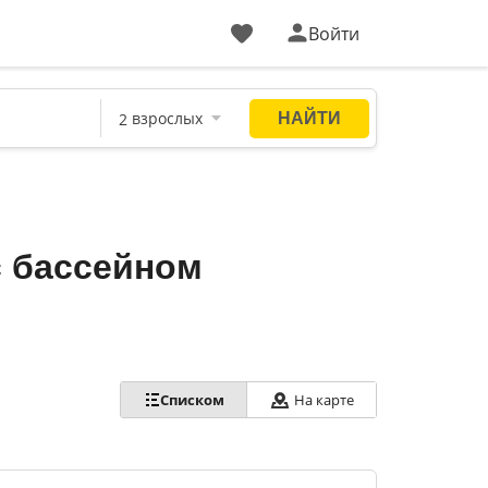
Войти
с бассейном
Списком
На карте