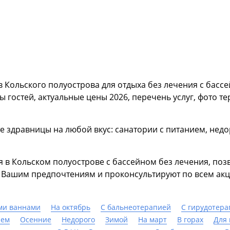
в Кольского полуострова для отдыха без лечения с басс
гостей, актуальные цены 2026, перечень услуг, фото те
е здравницы на любой вкус: санатории с питанием, недо
я в Кольском полуострове с бассейном без лечения, п
о Вашим предпочтениям и проконсультируют по всем ак
ми ваннами
На октябрь
С бальнеотерапией
С гирудотер
ием
Осенние
Недорого
Зимой
На март
В горах
Для