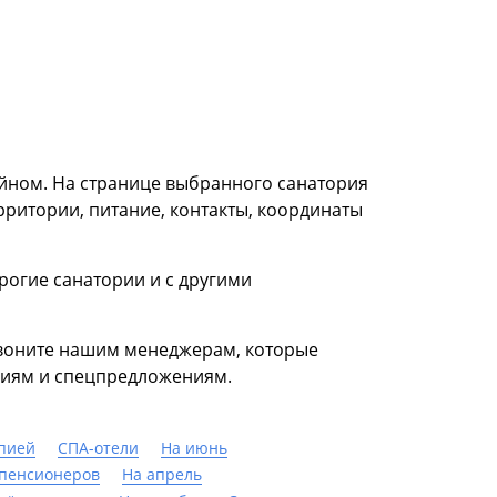
ейном. На странице выбранного санатория
рритории, питание, контакты, координаты
рогие санатории и с другими
озвоните нашим менеджерам, которые
циям и спецпредложениям.
апией
СПА-отели
На июнь
 пенсионеров
На апрель