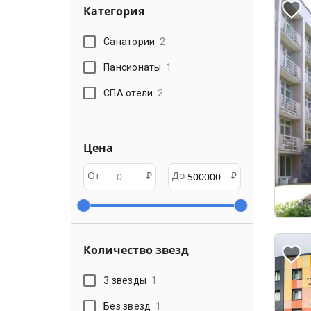
Категория
Санатории
2
Пансионаты
1
СПА отели
2
Цена
От
₽
До
₽
Количество звезд
3 звезды
1
Без звезд
1