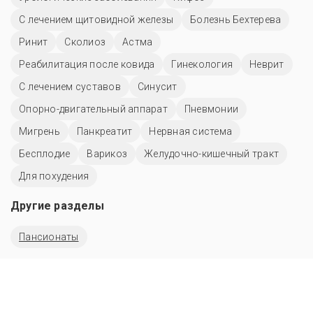
С лечением щитовидной железы
Болезнь Бехтерева
Ринит
Сколиоз
Астма
Реабилитация после ковида
Гинекология
Неврит
С лечением суставов
Синусит
Опорно-двигательный аппарат
Пневмонии
Мигрень
Панкреатит
Нервная система
Бесплодие
Варикоз
Желудочно-кишечный тракт
Для похудения
Другие разделы
Пансионаты