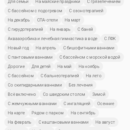
Для семьи
На майские праздники
С грязелечением
С бассейном с подогревом
С озонотерапией
На декабрь
СПА-отели
На март
С гирудотерапией
На январь
С баней
Аквааэробика и лечебная гимнастика в воде
С ЛФК
Новый год
На апрель
С бишофитными ваннами
С пантовыми ваннами
С бассейном с морской водой
Дорогие
Для детей
На май
На ноябрь
C бассейном
С бальнеотерапией
На лето
Со скипидарными ваннами
Без лечения
Всё включено
Со шведским столом
Зимой
С жемчужными ваннами
С ингаляцией
Осенние
На карте
Рядом с парком
На сентябрь
На февраль
С каштановыми ваннами
На август