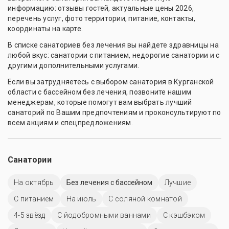
информацию: отзывы гостей, актуальные цены 2026,
перечень услуг, фото территории, питание, контакты,
координаты на карте.
В списке санаториев без лечения вы найдете здравницы на
любой вкус: санатории с питанием, недорогие санатории и с
другими дополнительными услугами.
Если вы затрудняетесь с выбором санатория в Курганской
области с бассейном без лечения, позвоните нашим
менеджерам, которые помогут вам выбрать лучший
санаторий по Вашим предпочтениям и проконсультируют по
всем акциям и спецпредложениям.
Санатории
На октябрь
Без лечения с бассейном
Лучшие
С питанием
На июль
С соляной комнатой
4-5 звёзд
С йодобромными ваннами
С кэшбэком