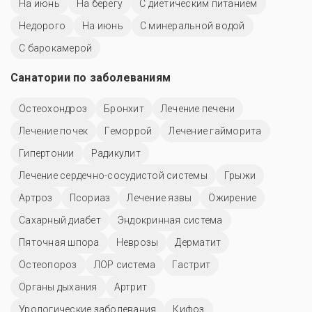
На июнь
На берегу
С диетическим питанием
Недорого
На июнь
С минеральной водой
С барокамерой
Санатории по заболеваниям
Остеохондроз
Бронхит
Лечение печени
Лечение почек
Геморрой
Лечение гайморита
Гипертонии
Радикулит
Лечение сердечно-сосудистой системы
Грыжи
Артроз
Псориаз
Лечение язвы
Ожирение
Сахарный диабет
Эндокринная система
Пяточная шпора
Неврозы
Дерматит
Остеопороз
ЛОР система
Гастрит
Органы дыхания
Артрит
Урологические заболевания
Кифоз