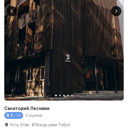
Санаторий Лесники
8.7
3 оценки
/ 10
Усть-Утяк
·
878
м до
реки Тобол