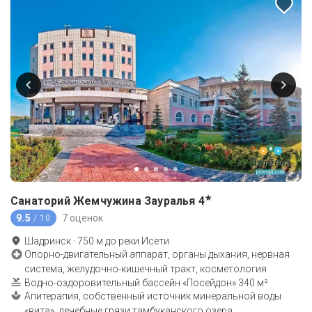
★
Санаторий Жемчужина Зауралья
4
9.5
7 оценок
/ 10
Шадринск
·
750
м до
реки Исети
Опорно-двигательный аппарат, органы дыхания, нервная
система, желудочно-кишечный тракт, косметология
Водно-оздоровительный бассейн «Посейдон» 340 м²
Апитерапия, собственный источник минеральной воды
«вита», лечебные грязи тамбуканского озера