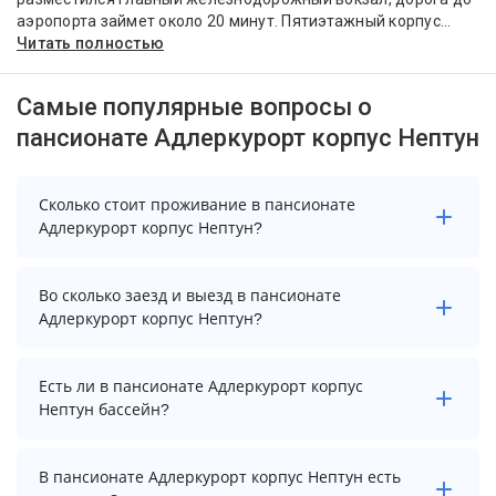
аэропорта займет около 20 минут. Пятиэтажный корпус...
Читать полностью
Самые популярные вопросы о
пансионате Адлеркурорт корпус Нептун
Сколько стоит проживание в пансионате
Адлеркурорт корпус Нептун?
Чтобы увидеть актуальные цены на проживание в
Во сколько заезд и выезд в пансионате
пансионате Адлеркурорт корпус Нептун, выберите
Адлеркурорт корпус Нептун?
нужные даты и количество гостей.
Заезд возможен после 08:00, а выезд необходимо
Есть ли в пансионате Адлеркурорт корпус
осуществить до 08:00.
Нептун бассейн?
Да. Всего на территории пансионата Адлеркурорт
В пансионате Адлеркурорт корпус Нептун есть
корпус Нептун бассейнов: 2. А именно: открытый