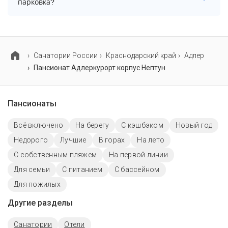
парковка?
бассейн, детский бассейн. Более точную
информацию Вы можете уточнить по телефону у
В пансионате Адлеркурорт корпус Нептун нет
менеджера.
парковки.
Cанатории России
Краснодарский край
Адлер
Пансионат Адлеркурорт корпус Нептун
Пансионаты
Всё включено
На берегу
С кэшбэком
Новый год
Недорого
Лучшие
В горах
На лето
С собственным пляжем
На первой линии
Для семьи
С питанием
C бассейном
Для пожилых
Другие разделы
Санатории
Отели