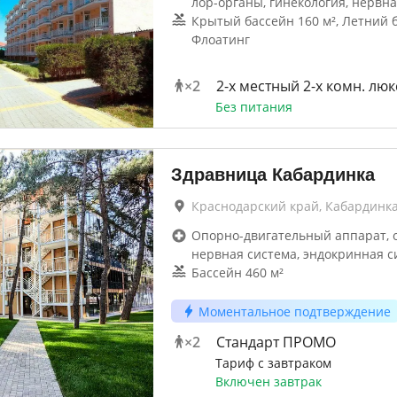
лор-органы, гинекология, нервна
Крытый бассейн 160 м², Летний б
Флоатинг
×
2
2-x местный 2-х комн. люк
Без питания
Здравница Кабардинка
Краснодарский край, Кабардинк
Опорно-двигательный аппарат, 
нервная система, эндокринная с
Бассейн 460 м²
Моментальное подтверждение
×
2
Стандарт ПРОМО
Тариф с завтраком
Включен завтрак