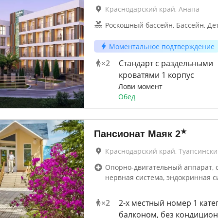
Краснодарский край, Анапа
Роскошный бассейн, Бассейн, Де
Моментальное подтверждение
×
2
Стандарт с раздельными
кроватями 1 корпус
Лови момент
Обед
★
Пансионат Маяк
2
Краснодарский край, Туапсинск
Опорно-двигательный аппарат, 
нервная система, эндокринная с
×
2
2-x местный номер 1 кате
балконом, без кондицио