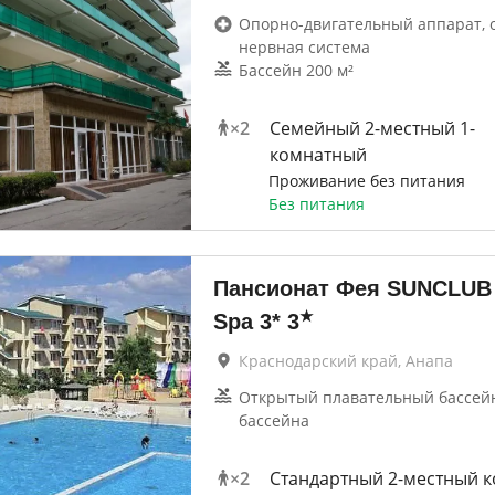
Опорно-двигательный аппарат, 
нервная система
Бассейн 200 м²
×
2
Семейный 2-местный 1-
комнатный
Проживание без питания
Без питания
Пансионат Фея SUNCLUB 
★
Spa 3*
3
Краснодарский край, Анапа
Открытый плавательный бассейн
бассейна
×
2
Стандартный 2-местный к