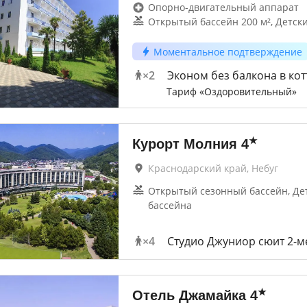
Опорно-двигательный аппарат
Открытый бассейн 200 м², Детск
Моментальное подтверждение
×
2
Эконом без балкона в ко
Тариф «Оздоровительный»
★
Курорт Молния
4
Краснодарский край, Небуг
Открытый сезонный бассейн, Дет
бассейна
×
4
Студио Джуниор сюит 2-м
★
Отель Джамайка
4