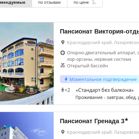
омендуемые
по отзывам
по цене
Пансионат Виктория-отд
Краснодарский край, Лазаревско
Опорно-двигательный аппарат, 
лор-органы, нервная система
Открытый бассейн
Моментальное подтверждение
×
2
«Стандарт без балкона»
Проживание - завтрак, обед,
★
Пансионат Гренада
3
Краснодарский край, Лазаревско