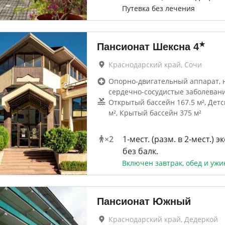
Путевка без лечения
★
Пансионат Шексна
4
Краснодарский край, Сочи
Опорно-двигательный аппарат, 
сердечно-сосудистые заболеван
Открытый бассейн 167.5 м², Детс
м², Крытый бассейн 375 м²
×
2
1-мест. (разм. в 2-мест.) 
без балк.
Включен завтрак, обед и ужи
Пансионат Южный
Краснодарский край, Дедеркой