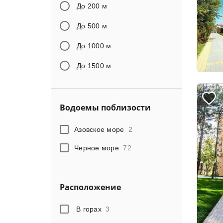
До 200 м
До 500 м
До 1000 м
До 1500 м
Водоемы поблизости
Азовское море
2
Черное море
72
Расположение
В горах
3