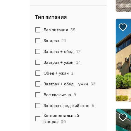
Тип питания
Без питания
55
Завтрак
21
Завтрак + обед
12
Завтрак + ужин
14
Обед + ужин
1
Завтрак + обед + ужин
63
Все включено
9
Завтрак шведский стол
5
Континентальный
завтрак
30