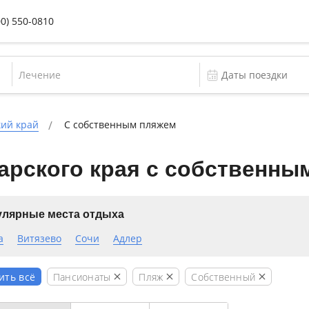
00) 550-0810
Лечение
ий край
С собственным пляжем
арского края с собственны
лярные места отдыха
а
Витязево
Сочи
Адлер
Пансионаты
Пляж
Собственный
ить всё