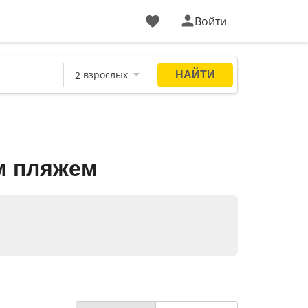
Войти
м пляжем