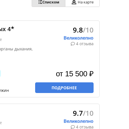
Списком
На карте
9.8
/10
★
ых
4
е
4 отзыва
органы дыхания,
от 15 500 ₽
ПОДРОБНЕЕ
 ужин
9.7
/10
е
4 отзыва