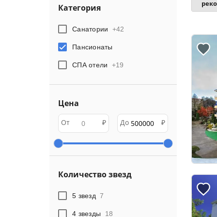
рек
Категория
Санатории
+
42
Пансионаты
СПА отели
+
19
Цена
От
₽
До
₽
Количество звезд
5 звезд
7
4 звезды
18