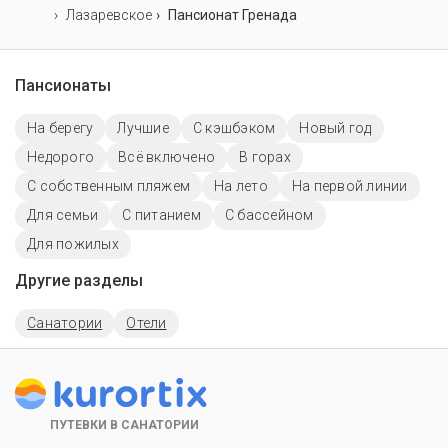
Лазаревское
Пансионат Гренада
Пансионаты
На берегу
Лучшие
С кэшбэком
Новый год
Недорого
Всё включено
В горах
С собственным пляжем
На лето
На первой линии
Для семьи
С питанием
C бассейном
Для пожилых
Другие разделы
Санатории
Отели
ПУТЕВКИ В САНАТОРИИ