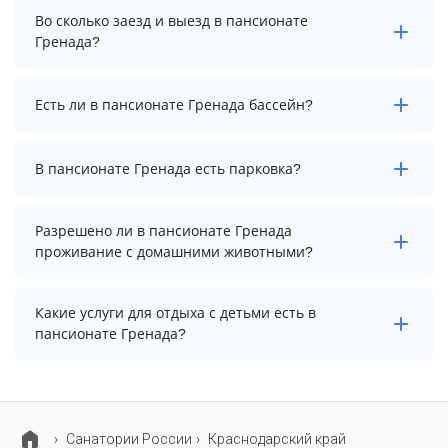
Стоимость проживания в пансионате Гренада
Во сколько заезд и выезд в пансионате
начинается от 2400 рублей. Чтобы увидеть
Гренада?
актуальные цены на проживание, выберите нужные
даты и количество гостей.
Заезд возможен после 12:00, а выезд необходимо
Есть ли в пансионате Гренада бассейн?
осуществить до 10:00.
Да. Всего на территории пансионата Гренада
В пансионате Гренада есть парковка?
бассейнов: 2. А именно: открытый бассейн, детский
бассейн. Более точную информацию Вы можете
уточнить по телефону у менеджера.
В пансионате Гренада есть парковка, уточните
Разрешено ли в пансионате Гренада
информацию перед бронированием у менеджера,
проживание с домашними животными?
возможно, услуга оплачивается отдельно.
Проживание с домашними животными запрещено.
Какие услуги для отдыха с детьми есть в
пансионате Гренада?
Для детей в пансионате Гренада работает
анимационный персонал и детская площадка.
Cанатории России
Краснодарский край