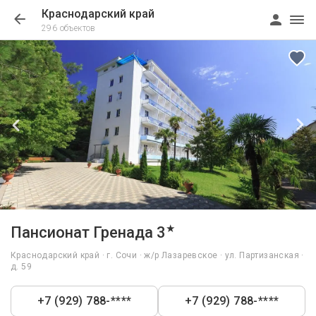
Краснодарский край
296 объектов
1/153
★
Пансионат Гренада 3
Краснодарский край · г. Сочи · ж/р Лазаревское · ул. Партизанская ·
д. 59
+7 (929) 788-****
+7 (929) 788-****