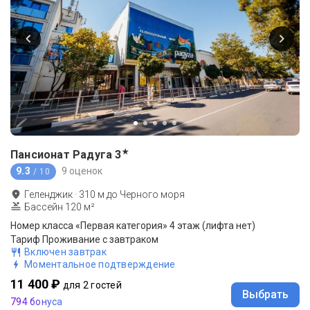
★
Пансионат Радуга
3
9.3
9 оценок
/ 10
Геленджик
·
310
м до
Черного моря
Бассейн 120 м²
Номер класса «Первая категория» 4 этаж (лифта нет)
Тариф Проживание с завтраком
Включен завтрак
Моментальное подтверждение
11 400 ₽
для 2 гостей
Выбрать
794 бонуса