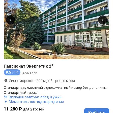
★
Пансионат Энергетик
2
9.5
2 оценки
/ 10
Дивноморское
·
200
м до
Черного моря
Стандарт двухместный однокомнатный номер без дополнительного места
Стандартный тариф
Включен завтрак, обед и ужин
Моментальное подтверждение
11 280 ₽
для 2 гостей
Выбрать