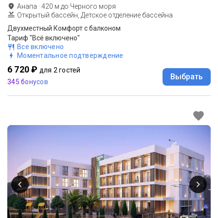
Анапа
·
420
м до
Черного моря
Открытый бассейн, Детское отделение бассейна
Двухместный Комфорт с балконом
Тариф "Всё включено"
Все включено
Моментальное подтверждение
6 720 ₽
для 2 гостей
Выбрать
345 бонусов