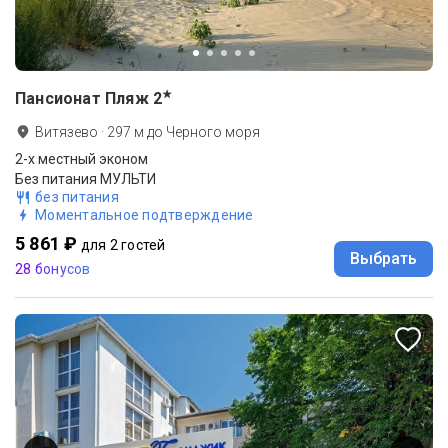
★
Пансионат Пляж
2
Витязево
·
297
м до
Черного моря
2-x местный эконом
Без питания МУЛЬТИ
без питания
Моментальное подтверждение
5 861 ₽
для 2 гостей
Выбрать
28 бонусов