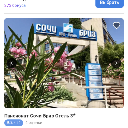
Выбрать
373 бонуса
★
Пансионат Сочи-Бриз Отель
3
9.2
4 оценки
/ 10