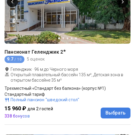
★
Пансионат Геленджик
2
9.7
5 оценок
/ 10
Геленджик
·
96
м до
Черного моря
Открытый плавательный бассейн 135 м², Детская зона в
открытом бассейне 35 м²
Трехместный «Стандарт без балкона» (корпус №1)
Стандартный тариф
Полный пансион "шведский стол"
15 960 ₽
для 2 гостей
Выбрать
338 бонусов