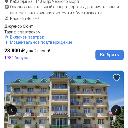
Кабардинка
·
140
м до
Черного моря
Опорно-двигательный аппарат, органы дыхания, нервная
система, эндокринная система и обмен веществ
Бассейн 460 м²
Джуниор Сюит
Тариф с завтраком
Включен завтрак
Моментальное подтверждение
23 800 ₽
для 2 гостей
Выбрать
1984 бонуса