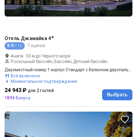
★
Отель Джамайка
4
9.9
7 оценок
/ 10
Анапа
·
50
м до
Черного моря
Роскошный бассейн, Бассейн, Детский бассейн
Двухместный номер 1 корпус Стандарт с балконом двуспальная кровать
Всё включено
Моментальное подтверждение
24 943 ₽
для 2 гостей
Выбрать
1894 бонуса