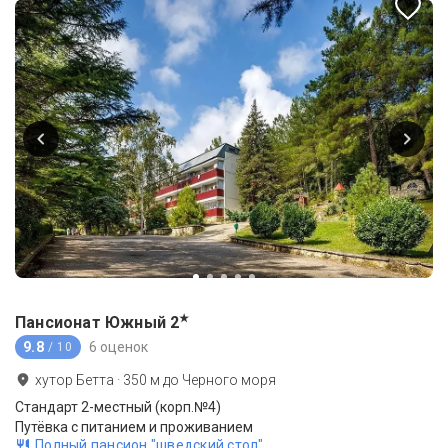
★
Пансионат Южный
2
9.8
6 оценок
/ 10
хутор Бетта
·
350
м до
Черного моря
Стандарт 2-местный (корп.№4)
Путёвка с питанием и проживанием
Полный пансион "шведский стол"