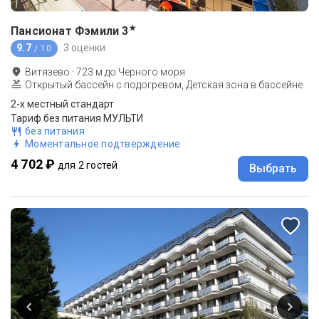
★
Пансионат Фэмили
3
9.7
3 оценки
/ 10
Витязево
·
723
м до
Черного моря
Открытый бассейн с подогревом, Детская зона в бассейне
2-x местный стандарт
Тариф без питания МУЛЬТИ
без питания
Моментальное подтверждение
4 702 ₽
для 2 гостей
Выбрать