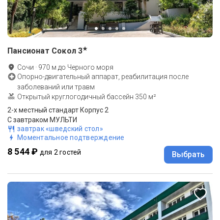
★
Пансионат Сокол
3
Сочи
·
970
м до
Черного моря
Опорно-двигательный аппарат, реабилитация после
заболеваний или травм
Открытый круглогодичный бассейн 350 м²
2-x местный стандарт Корпус 2
С завтраком МУЛЬТИ
завтрак «шведский стол»
Моментальное подтверждение
8 544 ₽
для 2 гостей
Выбрать