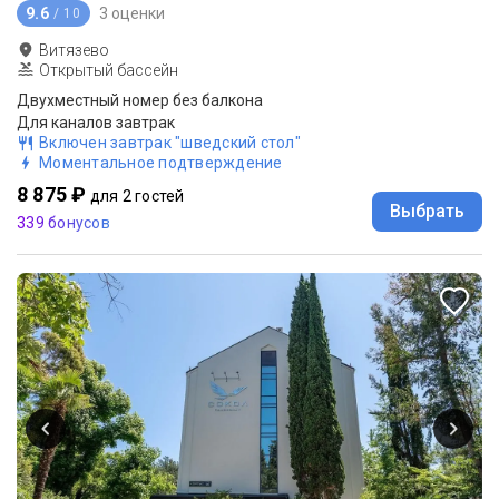
9.6
3 оценки
/ 10
Витязево
Открытый бассейн
Двухместный номер без балкона
Для каналов завтрак
Включен завтрак "шведский стол"
Моментальное подтверждение
8 875 ₽
для 2 гостей
Выбрать
339 бонусов