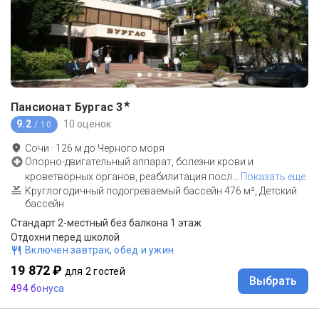
★
Пансионат Бургас
3
9.2
10 оценок
/ 10
Сочи
·
126
м до
Черного моря
Опорно-двигательный аппарат, болезни крови и
кроветворных органов, реабилитация посл
…
Показать еще
Круглогодичный подогреваемый бассейн 476 м², Детский
бассейн
Стандарт 2-местный без балкона 1 этаж
Отдохни перед школой
Включен завтрак, обед и ужин
19 872 ₽
для 2 гостей
Выбрать
494 бонуса