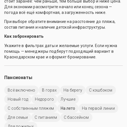
стоит заранее: чем раньше, тем больше выбор и ниже цена.
Для экономии рассмотрите начало или конец сезона —
погода всё ещё комфортная, а загруженность ниже.
При выборе обратите внимание на расстояние до пляжа,
состав питания и наличие детской инфраструктуры.
Как забронировать
Укажите в фильтрах даты и желаемые услуги. Если нужна
помощь — менеджеры подберут подходящий вариант в
Краснодарском крае и оформят бронирование.
Пансионаты
Всё включено
В горах
На берегу
С кэшбэком
Новый год
Недорого
Лучшие
С собственным пляжем
На лето
На первой линии
Для семьи
С питанием
C бассейном
Для пожилых