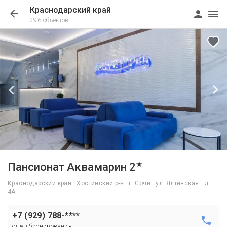
Краснодарский край
296 объектов
1/32
★
Пансионат Аквамарин 2
Краснодарский край · Хостинский р-н · г. Сочи · ул. Ялтинская · д.
4А
+7 (929) 788-****
отдел бронирования