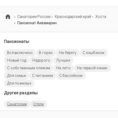
Проживание с домашними животными запрещено.
Cанатории России
Краснодарский край
Хоста
Пансионат Аквамарин
Пансионаты
Всё включено
В горах
На берегу
С кэшбэком
Новый год
Недорого
Лучшие
С собственным пляжем
На лето
На первой линии
Для семьи
С питанием
C бассейном
Для пожилых
Другие разделы
Санатории
Отели