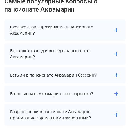
Самые популярные вопросы о
пансионате Аквамарин
Сколько стоит проживание в пансионате
Аквамарин?
Стоимость проживания в пансионате Аквамарин
Во сколько заезд и выезд в пансионате
начинается от 2125 рублей. Чтобы увидеть
Аквамарин?
актуальные цены на проживание, выберите нужные
даты и количество гостей.
Заезд возможен после 13:00, а выезд необходимо
Есть ли в пансионате Аквамарин бассейн?
осуществить до 11:00.
В пансионате Аквамарин нет бассейна.
В пансионате Аквамарин есть парковка?
В пансионате Аквамарин нет парковки.
Разрешено ли в пансионате Аквамарин
проживание с домашними животными?