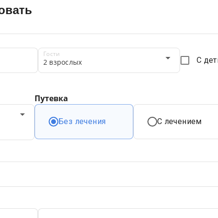
овать
Гости
С де
2 взрослых
Путевка
Без лечения
С лечением