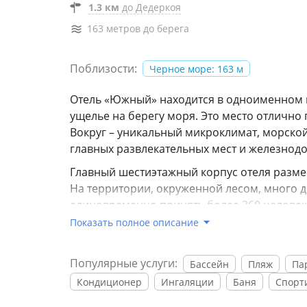
1.3 км
до Дедеркоя
163 метров до берега
Поблизости:
Черное море: 163 м
Отель «Южный» находится в одноименном 
ущелье на берегу моря. Это место отлично 
Вокруг – уникальный микроклимат, морской 
главных развлекательных мест и железнодо
Главный шестиэтажный корпус отеля разме
На территории, окруженной лесом, много 
единовременно принять более 360 человек,
каждом номере предусмотрен персональны
Показать полное описание
кондиционером, есть телевизор и безлими
В отдельном двухэтажном здании расположе
Популярные услуги:
Бассейн
Пляж
Па
главного корпуса работает кафе. В распо
Кондиционер
Ингаляции
Баня
Спорт
спортивные площадки, фитнес-зал, теннисн