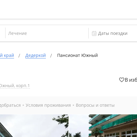
Лечение
й край
Дедеркой
Пансионат Южный
В из
Южный, корп.1
добраться
Условия проживания
Вопросы и ответы