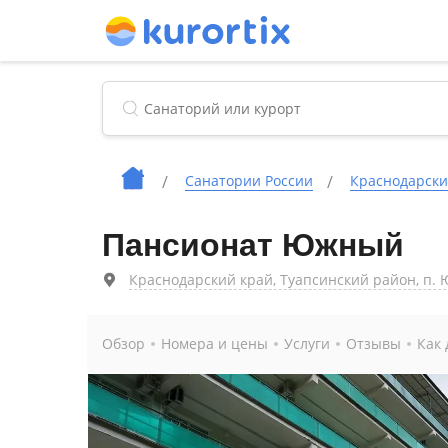
Cанатории России
Краснодарски
Пансионат Южный
Краснодарский край, Туапсинский район, п. 
Обзор
Номера и цены
Услуги
Отзывы
Как 