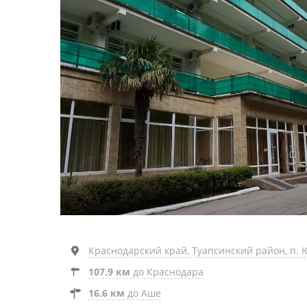
Краснодарский край, Туапсинский район, п. 
107.9 км
до Краснодара
16.6 км
до Аше