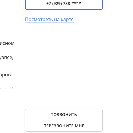
+7 (929) 788-****
Посмотреть на карте
писном
:
уапсе,
аров.
ами. В
е
ПОЗВОНИТЬ
ванные
ПЕРЕЗВОНИТЕ МНЕ