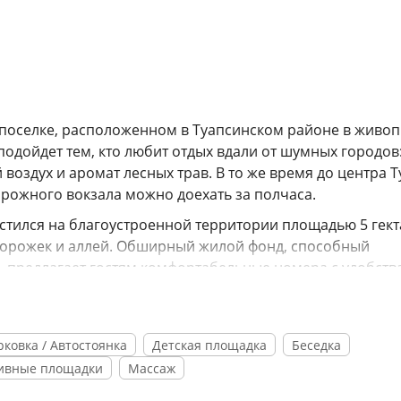
поселке, расположенном в Туапсинском районе в живо
подойдет тем, кто любит отдых вдали от шумных городов
воздух и аромат лесных трав. В то же время до центра Т
рожного вокзала можно доехать за полчаса.
стился на благоустроенной территории площадью 5 гект
дорожек и аллей. Обширный жилой фонд, способный
 предлагает гостям комфортабельные номера с удобств
й санузел с ванной или душем, комнаты оснащены
тный интернет.
на столовая на 300 посадочных мест, а на первом этаж
рковка / Автостоянка
Детская площадка
Беседка
ряжении отдыхающих – открытый новый бассейн, оборудо
ивные площадки
Массаж
ый корт, массажный кабинет и библиотека. В числе