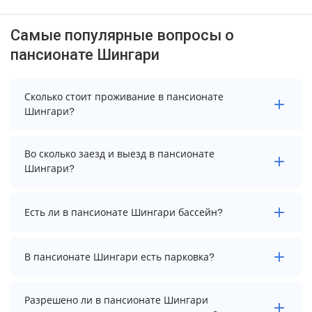
Самые популярные вопросы о
пансионате Шингари
Сколько стоит проживание в пансионате
Шингари?
Стоимость проживания в пансионате Шингари
Во сколько заезд и выезд в пансионате
начинается от 3150 рублей. Чтобы увидеть
Шингари?
актуальные цены на проживание, выберите нужные
даты и количество гостей.
Заезд возможен после 14:00, а выезд необходимо
Есть ли в пансионате Шингари бассейн?
осуществить до 12:00.
Да. Всего на территории пансионата Шингари
В пансионате Шингари есть парковка?
бассейнов: 2. А именно: открытый сезонный бассейн,
открытый детский бассейн. Более точную
информацию Вы можете уточнить по телефону у
В пансионате Шингари есть парковка, уточните
Разрешено ли в пансионате Шингари
менеджера.
информацию перед бронированием у менеджера,