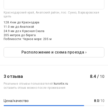
Краснодарский край, Анапский район, пос. Сукко, Варваровская
щель
128.4 км
до Краснодара
11.0 км
до Анапской
24.9 км
до х Красная Скала
205 метров до берега
Поблизости: Черное море: 205 м
Расположение и схема проезда ›
3 отзыва
8.4 /
10
Реальные отзывы пользователей
kurortix.ru
оставить отзыв можно после проживания
Цена/качество
8.0
/10