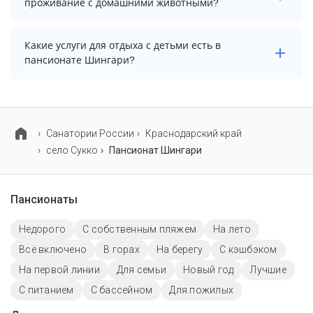
проживание с домашними животными?
возможно, услуга оплачивается отдельно.
Проживание с домашними животными запрещено.
Какие услуги для отдыха с детьми есть в
пансионате Шингари?
Для детей в пансионате Шингари работает
анимационный персонал, детская площадка, игровая
комната, детский массаж, защитные барьеры для
Cанатории России
Краснодарский край
детей, детские телеканалы и детский клуб. Также на
село Сукко
Пансионат Шингари
территории есть детский бассейн.
Пансионаты
Недорого
С собственным пляжем
На лето
Всё включено
В горах
На берегу
С кэшбэком
На первой линии
Для семьи
Новый год
Лучшие
С питанием
C бассейном
Для пожилых