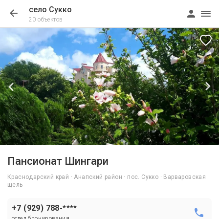
село Сукко
20 объектов
1/45
Пансионат Шингари
Краснодарский край · Анапский район · пос. Сукко · Варваровская
щель
+7 (929) 788-****
отдел бронирования