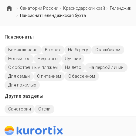
менеджера, возможно, услуга оплачивается отдельно.
Cанатории России
Краснодарский край
Геленджик
Пансионат Геленджикская бухта
Пансионаты
Всё включено
В горах
На берегу
С кэшбэком
Новый год
Недорого
Лучшие
С собственным пляжем
На лето
На первой линии
Для семьи
С питанием
C бассейном
Для пожилых
Другие разделы
Санатории
Отели