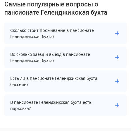
Самые популярные вопросы о
пансионате Геленджикская бухта
Сколько стоит проживание в пансионате
Геленджикская бухта?
Стоимость проживания в пансионате Геленджикская
Во сколько заезд и выезд в пансионате
бухта начинается от 2467 рублей. Чтобы увидеть
Геленджикская бухта?
актуальные цены на проживание, выберите нужные
даты и количество гостей.
Заезд возможен после 14:00, а выезд необходимо
Есть ли в пансионате Геленджикская бухта
осуществить до 12:00.
бассейн?
В пансионате Геленджикская бухта нет бассейна.
В пансионате Геленджикская бухта есть
парковка?
В пансионате Геленджикская бухта есть парковка,
уточните информацию перед бронированием у