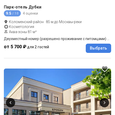
Парк-отель Дубки
9.5
4 оценки
/ 10
Коломенский район
·
85
м до
Москвы-реки
Косметология
Аква-зоны 81 м²
Двухместный номер (разрешено проживание с питомцами) Стандарт двуспальная кровать
от 5 700 ₽
для 2 гостей
Выбрать