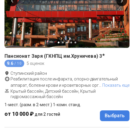
★
Пансионат Заря (ГКНПЦ им.Хруничева)
3
9.6
5 оценок
/ 10
Ступинский район
Реабилитация после инфаркта, опорно-двигательный
аппарат, болезни крови и кроветворных орг
…
Показать еще
Крытый бассейн, Детский бассейн, Крытый
гидромассажный бассейн
1-мест. (разм. в 2-мест.) 1-комн. станд.
от 10 000 ₽
для 2 гостей
Выбрать