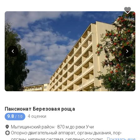
Пансионат Березовая роща
9.8
4 оценки
/ 10
Мытищинский район
·
870
м до
реки Учи
Опорно-двигательный аппарат, органы дыхания, лор-
органы, нервная система, сердечно-сосудис
…
Показать еще