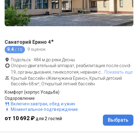
★
Санаторий Ерино
4
9.4
9 оценок
/ 10
Подольск
·
484
м до
реки Десны
Опорно-двигательный аппарат, реабилитация после covid-
19, органы дыхания, гинекология, нервная с
…
Показать еще
Крытый бассейн «Жемчужина Ерино», Крытый детский
бассейн 68 м², Открытый летний бассейн
Комфорт (корпус Усадьба)
Оздоровление
Включен завтрак, обед и ужин
Моментальное подтверждение
от 10 692 ₽
для 2 гостей
Выбрать