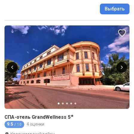
Выбрать
★
СПА-отель GrandWellness
5
9.5
4 оценки
/ 10