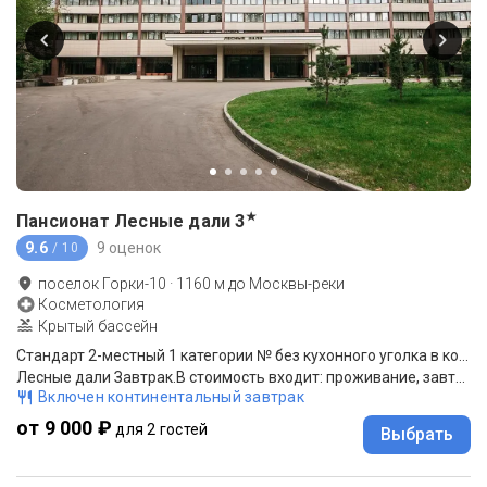
★
Пансионат Лесные дали
3
9.6
9 оценок
/ 10
поселок Горки-10
·
1160
м до
Москвы-реки
Косметология
Крытый бассейн
Стандарт 2-местный 1 категории № без кухонного уголка в корпусе №6
Лесные дали Завтрак.В стоимость входит: проживание, завтрак,анимация.
Включен континентальный завтрак
от 9 000 ₽
для 2 гостей
Выбрать