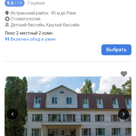
9.6
7 оценок
/ 10
Истринский район
·
95
м до
Реки
Стоматология
Детский бассейн, Крытый бассейн
Люкс 2-местный 2-комн.
Включен обед и ужин
Выбрать