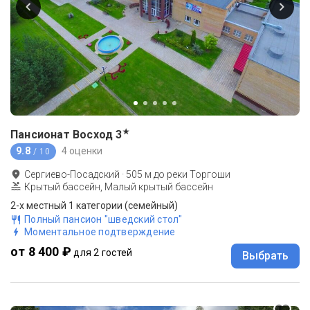
★
Пансионат Восход
3
9.8
4 оценки
/ 10
Сергиево-Посадский
·
505
м до
реки Торгоши
Крытый бассейн, Малый крытый бассейн
2-х местный 1 категории (семейный)
Полный пансион "шведский стол"
Моментальное подтверждение
от 8 400 ₽
для 2 гостей
Выбрать