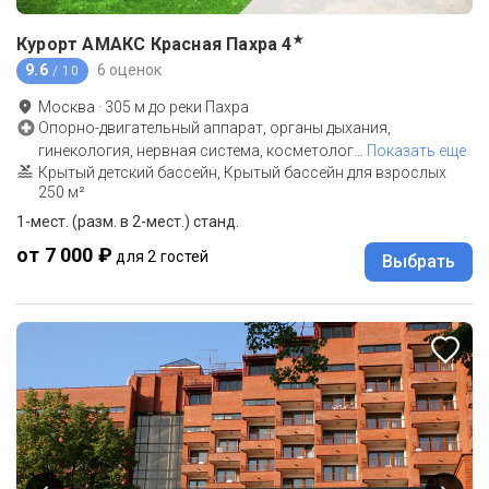
★
Курорт АМАКС Красная Пахра
4
9.6
6 оценок
/ 10
Москва
·
305
м до
реки Пахра
Опорно-двигательный аппарат, органы дыхания,
гинекология, нервная система, косметолог
…
Показать еще
Крытый детский бассейн, Крытый бассейн для взрослых
250 м²
1-мест. (разм. в 2-мест.) станд.
от 7 000 ₽
для 2 гостей
Выбрать