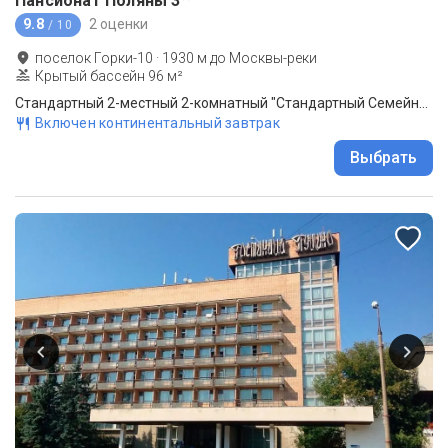
Пансионат Поляны
3
9.8
2 оценки
/ 10
поселок Горки-10
·
1930
м до
Москвы-реки
Крытый бассейн 96 м²
Стандартный 2-местный 2-комнатный "Стандартный Семейный" корпус №1
Включен континентальный завтрак
Выбрать