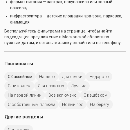
формат питания — завтрак, полупансион или полный
пансион;
инфраструктура — детские площадки, spa-зона, парковка,
анимация.
Воспользуйтесь фильтрами на странице, чтобы найти
подходящее предложение в Московской области по
нужным датам, и оставьте заявку онлайн или по телефону.
Пансионаты
C бассейном
На лето
Для семьи
Недорого
С питанием
Для пожилых
Лучшие
На первой линии
Всё включено
С кэшбэком
С собственным пляжем
Новый год
На берегу
Другие разделы
Санатории