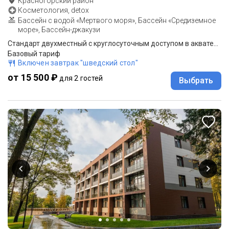
Красногорский район
Косметология, detox
Бассейн с водой «Мертвого моря», Бассейн «Средиземное
море», Бассейн-джакузи
Стандарт двухместный с круглосуточным доступом в акватермальную зону
Базовый тариф
Включен завтрак "шведский стол"
от 15 500 ₽
для 2 гостей
Выбрать