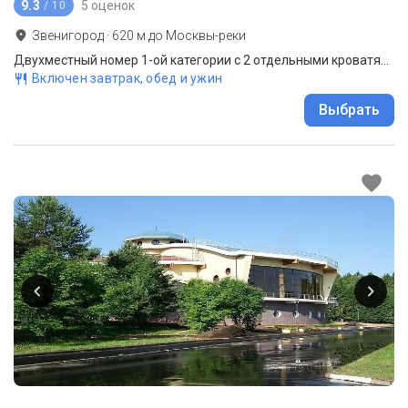
9.3
5 оценок
/ 10
Звенигород
·
620
м до
Москвы-реки
Двухместный номер 1-ой категории с 2 отдельными кроватями
Включен завтрак, обед и ужин
Выбрать