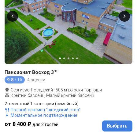
★
Пансионат Восход
3
9.8
4 оценки
/ 10
Сергиево-Посадский
·
505
м до
реки Торгоши
Крытый бассейн, Малый крытый бассейн
2-х местный 1 категории (семейный)
Полный пансион "шведский стол"
Моментальное подтверждение
от 8 400 ₽
для 2 гостей
Выбрать