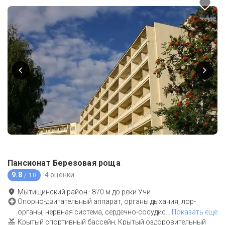
Пансионат Березовая роща
9.8
4 оценки
/ 10
Мытищинский район
·
870
м до
реки Учи
Опорно-двигательный аппарат, органы дыхания, лор-
органы, нервная система, сердечно-сосудис
…
Показать еще
Крытый спортивный бассейн, Крытый оздоровительный