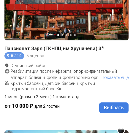
★
Пансионат Заря (ГКНПЦ им.Хруничева)
3
9.6
5 оценок
/ 10
Ступинский район
Реабилитация после инфаркта, опорно-двигательный
аппарат, болезни крови и кроветворных орг
…
Показать еще
Крытый бассейн, Детский бассейн, Крытый
гидромассажный бассейн
1-мест. (разм. в 2-мест.) 1-комн. станд.
от 10 000 ₽
для 2 гостей
Выбрать