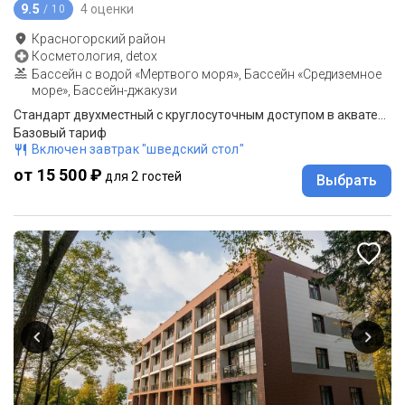
9.5
4 оценки
/ 10
Красногорский район
Косметология, detox
Бассейн с водой «Мертвого моря», Бассейн «Средиземное
море», Бассейн-джакузи
Стандарт двухместный с круглосуточным доступом в акватермальную зону
Базовый тариф
Включен завтрак "шведский стол"
от 15 500 ₽
для 2 гостей
Выбрать