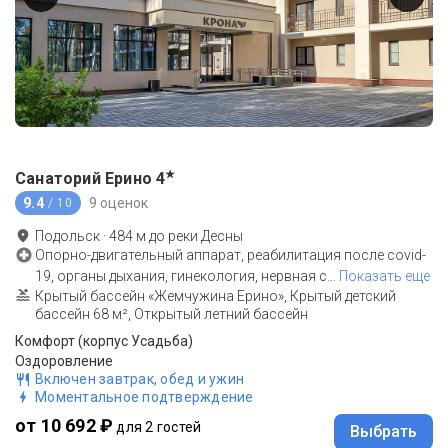
★
Санаторий Ерино
4
9.4
9 оценок
/ 10
Подольск
·
484
м до
реки Десны
Опорно-двигательный аппарат, реабилитация после covid-
19, органы дыхания, гинекология, нервная с
…
Показать еще
Крытый бассейн «Жемчужина Ерино», Крытый детский
бассейн 68 м², Открытый летний бассейн
Комфорт (корпус Усадьба)
Оздоровление
Включен завтрак, обед и ужин
Моментальное подтверждение
от 10 692 ₽
для 2 гостей
Выбрать