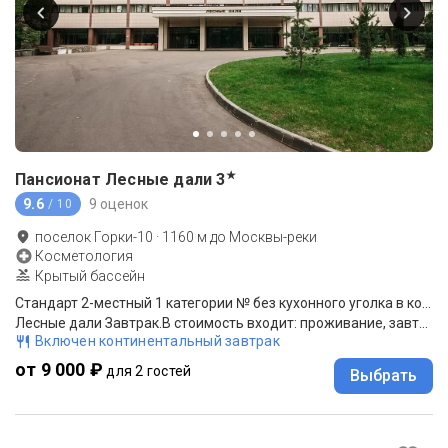
★
Пансионат Лесные дали
3
9.6
9 оценок
/ 10
поселок Горки-10
·
1160
м до
Москвы-реки
Косметология
Крытый бассейн
Стандарт 2-местный 1 категории № без кухонного уголка в корпусе №6
Лесные дали Завтрак.В стоимость входит: проживание, завтрак,анимация.
Включен континентальный завтрак
от 9 000 ₽
для 2 гостей
Выбрать