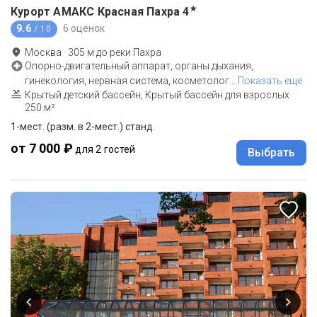
★
Курорт АМАКС Красная Пахра
4
9.6
6 оценок
/ 10
Москва
·
305
м до
реки Пахра
Опорно-двигательный аппарат, органы дыхания,
гинекология, нервная система, косметолог
…
Показать еще
Крытый детский бассейн, Крытый бассейн для взрослых
250 м²
1-мест. (разм. в 2-мест.) станд.
от 7 000 ₽
для 2 гостей
Выбрать