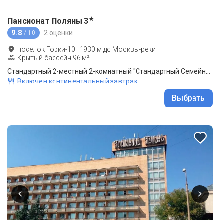
★
Пансионат Поляны
3
9.8
2 оценки
/ 10
поселок Горки-10
·
1930
м до
Москвы-реки
Крытый бассейн 96 м²
Стандартный 2-местный 2-комнатный "Стандартный Семейный" корпус №1
Включен континентальный завтрак
Выбрать