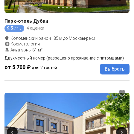
Парк-отель Дубки
9.5
4 оценки
/ 10
Коломенский район
·
85
м до
Москвы-реки
Косметология
Аква-зоны 81 м²
Двухместный номер (разрешено проживание с питомцами) Стандарт двуспальная кровать
от 5 700 ₽
для 2 гостей
Выбрать