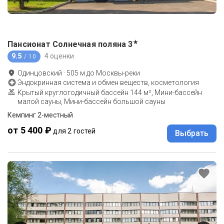
★
Пансионат Солнечная поляна
3
9.5
4 оценки
/ 10
Одинцовский
·
505
м до
Москвы-реки
Эндокринная система и обмен веществ, косметология
Крытый круглогодичный бассейн 144 м², Мини-бассейн
малой сауны, Мини-бассейн большой сауны
Кемпинг 2-местный
от 5 400 ₽
для 2 гостей
Выбрать