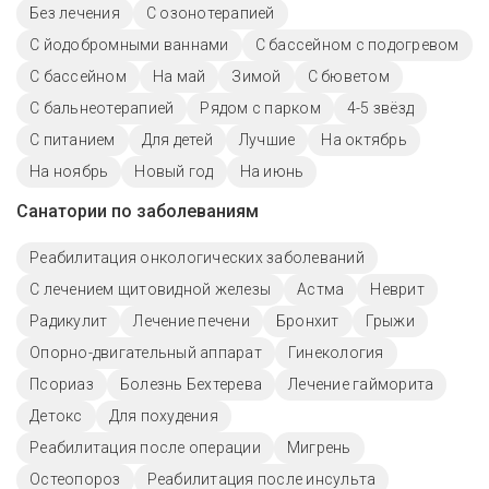
Без лечения
С озонотерапией
С йодобромными ваннами
С бассейном с подогревом
C бассейном
На май
Зимой
С бюветом
С бальнеотерапией
Рядом с парком
4-5 звёзд
С питанием
Для детей
Лучшие
На октябрь
На ноябрь
Новый год
На июнь
Санатории по заболеваниям
Реабилитация онкологических заболеваний
С лечением щитовидной железы
Астма
Неврит
Радикулит
Лечение печени
Бронхит
Грыжи
Опорно-двигательный аппарат
Гинекология
Псориаз
Болезнь Бехтерева
Лечение гайморита
Детокс
Для похудения
Реабилитация после операции
Мигрень
Остеопороз
Реабилитация после инсульта