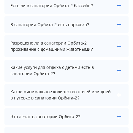
Заезд возможен после 13:00, а выезд необходимо
Есть ли в санатории Орбита-2 бассейн?
осуществить до 11:00.
В санатории Орбита-2 есть крытый бассейн.
В санатории Орбита-2 есть парковка?
Площадь: 133.0 м².
В санатории Орбита-2 есть парковка, уточните
Разрешено ли в санатории Орбита-2
информацию перед бронированием у менеджера,
проживание с домашними животными?
возможно, услуга оплачивается отдельно.
Проживание с домашними животными запрещено.
Какие услуги для отдыха с детьми есть в
санатории Орбита-2?
Для детей в санатории Орбита-2 работает детская
Какое минимальное количество ночей или дней
площадка и игровая комната.
в путевке в санатории Орбита-2?
Минимальный срок путевки зависит от выбранного
Что лечат в санатории Орбита-2?
тарифа. Для тарифа с лечением рекомендуем
выбирать срок не менее 7 ночей (дней).