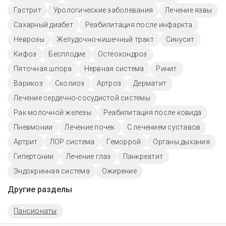
Гастрит
Урологические заболевания
Лечение язвы
Сахарный диабет
Реабилитация после инфаркта
Неврозы
Желудочно-кишечный тракт
Синусит
Кифоз
Бесплодие
Остеохондроз
Пяточная шпора
Нервная система
Ринит
Варикоз
Сколиоз
Артроз
Дерматит
Лечение сердечно-сосудистой системы
Рак молочной железы
Реабилитация после ковида
Пневмонии
Лечение почек
С лечением суставов
Артрит
ЛОР система
Геморрой
Органы дыхания
Гипертонии
Лечение глаз
Панкреатит
Эндокринная система
Ожирение
Другие разделы
Пансионаты