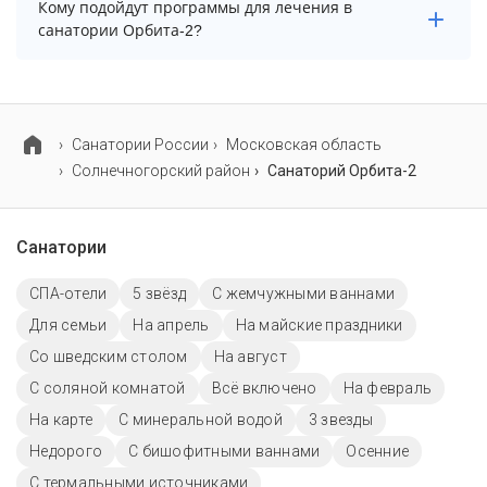
Основные профили лечения в санатории: опорно-
Кому подойдут программы для лечения в
двигательный аппарат, органы дыхания и нервная
санатории Орбита-2?
система.
В санатории Орбита-2 предусмотрены
специализированные программы лечения взрослых,
детей и пенсионеров.
Cанатории России
Московская область
Солнечногорский район
Санаторий Орбита-2
Санатории
СПА-отели
5 звёзд
С жемчужными ваннами
Для семьи
На апрель
На майские праздники
Со шведским столом
На август
С соляной комнатой
Всё включено
На февраль
На карте
С минеральной водой
3 звезды
Недорого
С бишофитными ваннами
Осенние
С термальными источниками