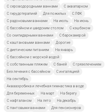
С сероводородными ваннами
С аквапарком
С гирудотерапией
Для пожилых
С ЛФК
С радоновыми ваннами
На июль
На июнь
С бассейном и шведским столом
С кэшбэком
Со скипидарными ваннами
С барокамерой
С каштановыми ваннами
Дорогие
С диетическим питанием
На январь
С бассейном с морской водой
С собственным пляжем
С баней
С грязелечением
Без лечения с бассейном
С ингаляцией
На сентябрь
Аквааэробика и лечебная гимнастика в воде
Для беременных
На март
На берегу
С нафталаном
На лето
На декабрь
С пантовыми ваннами
Для пенсионеров