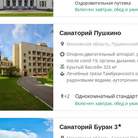
Оздоровительная путевка
Включен завтрак, обед и ужи
Санаторий Пушкино
Московская область, Пушкинский
Опорно-двигательный аппарат, 
после covid-19, органы дыхания, 
Крытый бассейн 325 м²
Лечебные грязи Тамбуканского о
радоновыми водами, аутотренин
×
2
Однокомнатный стандарт
Включен завтрак, обед и ужи
★
Санаторий Буран
3
Московская область, Сергиев По