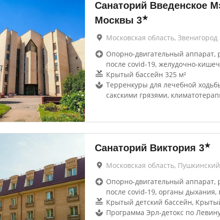
Санаторий Введенское М
★
Москвы
3
Московская область, Звенигород
Опорно-двигательный аппарат, 
после covid-19, желудочно-кише
Крытый бассейн 325 м²
Терренкуры для лечебной ходьб
сакскими грязями, климатотерап
★
Санаторий Виктория
3
Московская область, Пушкинский
Опорно-двигательный аппарат, 
после covid-19, органы дыхания, 
Крытый детский бассейн, Крыты
Программа Эрл-детокс по Левину