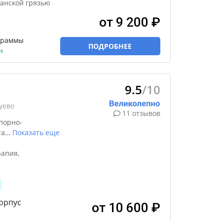
канской грязью
от 9 200 ₽
граммы
ПОДРОБНЕЕ
н
9.5
/10
уево
11 отзывов
порно-
та
…
Показать еще
апия,
орпус
от 10 600 ₽