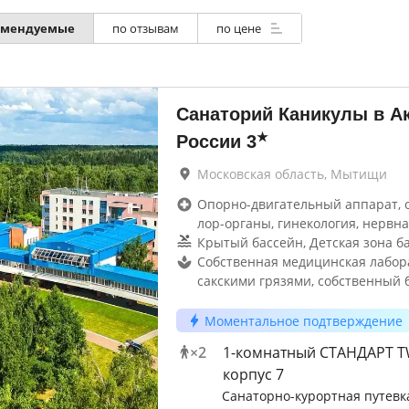
омендуемые
по отзывам
по цене
Санаторий Каникулы в А
★
России
3
Московская область, Мытищи
Опорно-двигательный аппарат, 
лор-органы, гинекология, нервна
Крытый бассейн, Детская зона б
Собственная медицинская лабор
сакскими грязями, собственный 
Моментальное подтверждение
×
2
1-комнатный СТАНДАРТ 
корпус 7
Санаторно-курортная путевк