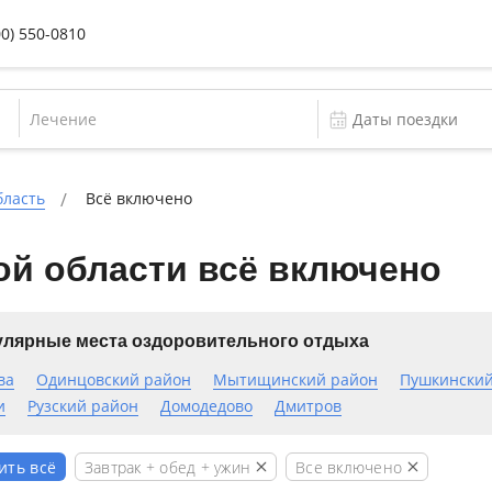
00) 550-0810
Лечение
бласть
Всё включено
ой области всё включено
лярные места оздоровительного отдыха
ва
Одинцовский район
Мытищинский район
Пушкинский
и
Рузский район
Домодедово
Дмитров
Завтрак + обед + ужин
Все включено
ить всё