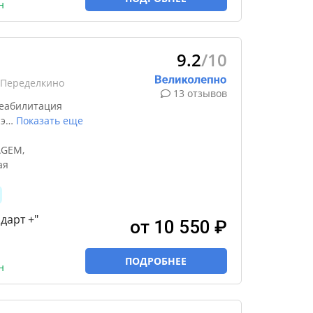
н
9.2
/10
-Переделкино
13 отзывов
реабилитация
 э
…
Показать еще
AGEM,
ая
дарт +"
от 10 550 ₽
ПОДРОБНЕЕ
н