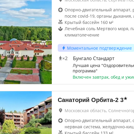
Опорно-двигательный аппарат, 
после covid-19, органы дыхания, 
Крытый бассейн 160 м²
Лечебная соль Мертвого моря, п
климатолечение
Моментальное подтверждение
×
2
Бунгало Стандарт
Лучшая цена "Оздоровитель
программа"
Включен завтрак, обед и ужи
★
Санаторий Орбита-2
3
Московская область, Солнечного
Опорно-двигательный аппарат, 
нервная система, желудочно-ки
Крытый бассейн 133 м²