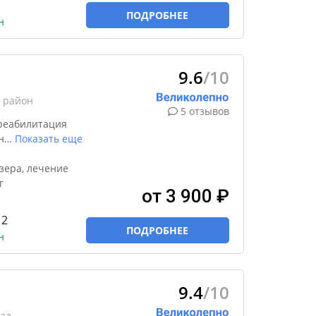
ПОДРОБНЕЕ
н
9.6
/10
 район
5 отзывов
реабилитация
н
…
Показать еще
зера, лечение
г
от 3 900 ₽
 2
ПОДРОБНЕЕ
н
9.4
/10
сад