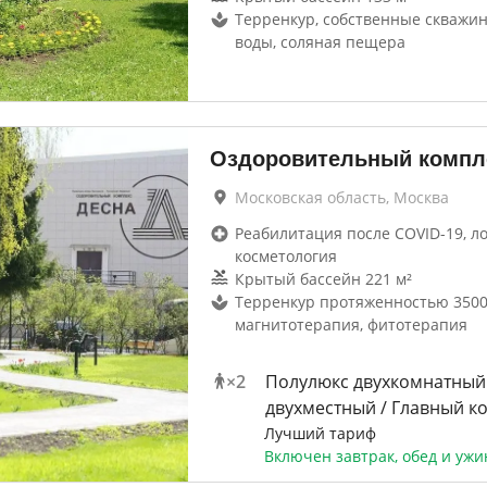
Терренкур, собственные скважи
воды, соляная пещера
Оздоровительный компл
Московская область, Москва
Реабилитация после COVID-19, л
косметология
Крытый бассейн 221 м²
Терренкур протяженностью 3500
магнитотерапия, фитотерапия
×
2
Полулюкс двухкомнатный
двухместный / Главный к
Лучший тариф
Включен завтрак, обед и ужи