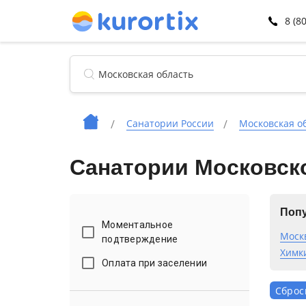
8 (8
Санатории России
Московская о
Санатории Московск
Попу
Моментальное
Моск
подтверждение
Химк
Оплата при заселении
Сброс