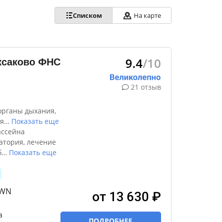
Списком
На карте
9.4
/10
ксаково ФНС
21 отзыв
органы дыхания,
я
…
Показать еще
ассейна
атория, лечение
б
…
Показать еще
TWN
от 13 630 ₽
а
ПОДРОБНЕЕ