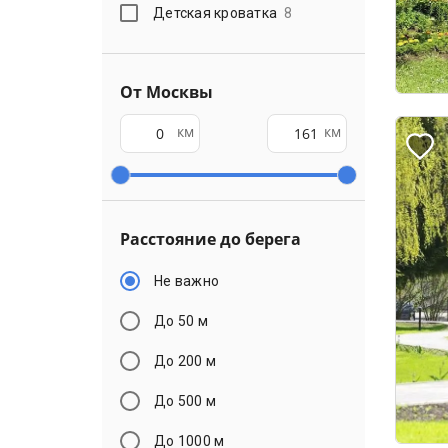
Детская кроватка
8
От Москвы
км
км
Расстояние до берега
Не важно
До 50 м
До 200 м
До 500 м
До 1000 м