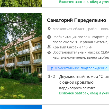
Включен завтрак, обед и ужи
Санаторий Переделкино
Московская область, район Ново
Реабилитация после инфаркта, 
после covid-19, нервная система,
Крытый бассейн 140 м²
Восстановительный массаж CER
нафталанолечение, ванна хвойн
Моментальное подтверждение
×
2
Двухместный номер "Стан
с одной кроватью
Кардиопрофилактика
Включен завтрак, обед и ужи