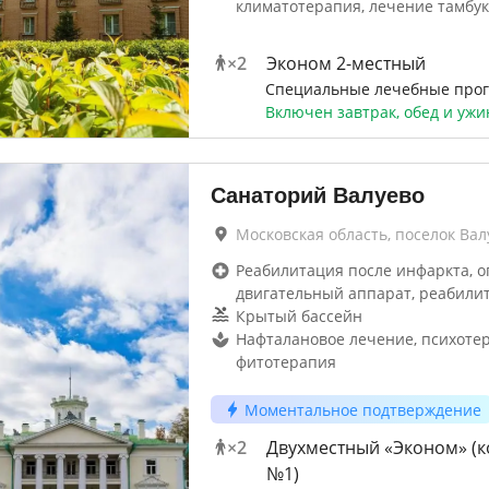
климатотерапия, лечение тамбу
×
2
Эконом 2-местный
Специальные лечебные про
Включен завтрак, обед и ужи
Санаторий Валуево
Московская область, поселок Вал
Реабилитация после инфаркта, о
двигательный аппарат, реабили
Крытый бассейн
Нафталановое лечение, психотер
фитотерапия
Моментальное подтверждение
×
2
Двухместный «Эконом» (к
№1)