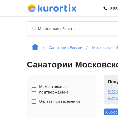
8 (8
Санатории России
Московская о
Санатории Московско
Попу
Моментальное
Моск
подтверждение
Домо
Оплата при заселении
Сброс