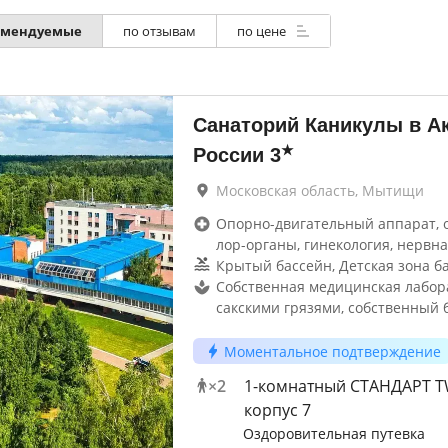
омендуемые
по отзывам
по цене
Санаторий Каникулы в А
★
России
3
Московская область, Мытищи
Опорно-двигательный аппарат, 
лор-органы, гинекология, нервна
Крытый бассейн, Детская зона б
Собственная медицинская лабор
сакскими грязями, собственный 
Моментальное подтверждение
×
2
1-комнатный СТАНДАРТ 
корпус 7
Оздоровительная путевка