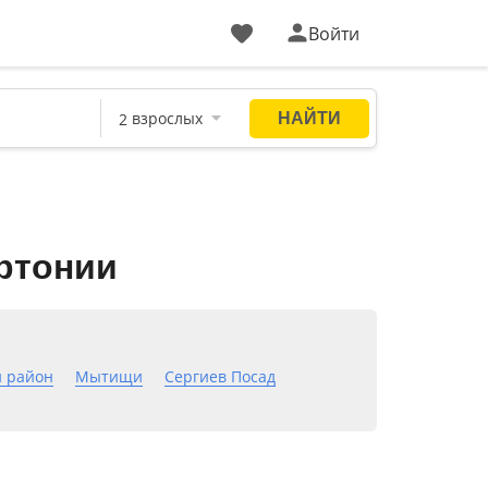
Войти
ртонии
 район
Мытищи
Сергиев Посад