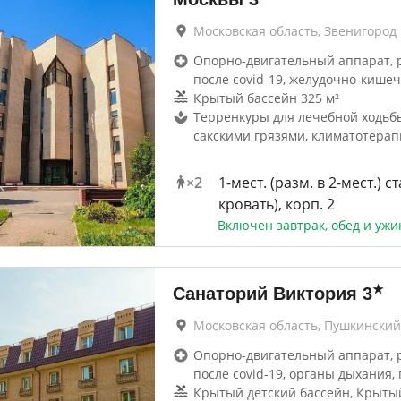
Московская область, Звенигород
Опорно-двигательный аппарат, 
после covid-19, желудочно-кише
Крытый бассейн 325 м²
Терренкуры для лечебной ходьб
сакскими грязями, климатотерап
×
2
1-мест. (разм. в 2-мест.) ст
кровать), корп. 2
Включен завтрак, обед и ужи
★
Санаторий Виктория
3
Московская область, Пушкинский
Опорно-двигательный аппарат, 
после covid-19, органы дыхания, 
Крытый детский бассейн, Крыты