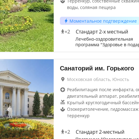
Терренкур, собственные скважи
воды, соляная пещера
Моментальное подтверждение
×
2
Стандарт 2-х местный
Лечебно-оздоровительная
программа "Здоровье в пода
Санаторий им. Горького
Московская область, Юность
Реабилитация после инфаркта, о
двигательный аппарат, реабили
Крытый круглогодичный бассей
Озокеритолечение, гидромассаж 
терренкур
×
2
Стандарт 2-местный