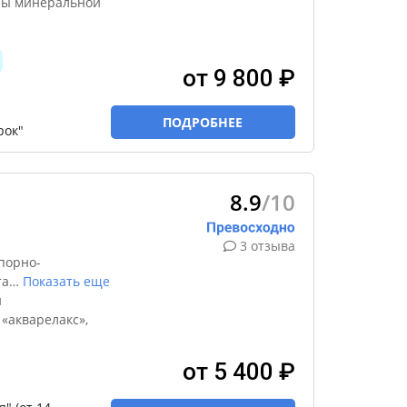
ны минеральной
от 9 800 ₽
ПОДРОБНЕЕ
рок"
8.9
/10
3 отзыва
порно-
та
…
Показать еще
н
«акварелакс»,
от 5 400 ₽