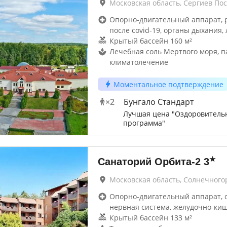
Московская область, Сергиев По
Опорно-двигательный аппарат, 
после covid-19, органы дыхания, 
Крытый бассейн 160 м²
Лечебная соль Мертвого моря, п
климатолечение
Моментальное подтверждение
×
2
Бунгало Стандарт
Лучшая цена "Оздоровитель
программа"
★
Санаторий Орбита-2
3
Московская область, Солнечного
Опорно-двигательный аппарат, 
нервная система, желудочно-ки
Крытый бассейн 133 м²