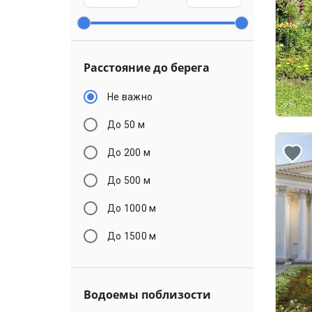
Расстояние до берега
Не важно
До 50 м
До 200 м
До 500 м
До 1000 м
До 1500 м
Водоемы поблизости