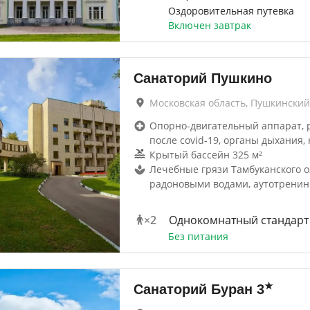
Оздоровительная путевка
Включен завтрак
Санаторий Пушкино
Московская область, Пушкинский
Опорно-двигательный аппарат, 
после covid-19, органы дыхания, 
Крытый бассейн 325 м²
Лечебные грязи Тамбуканского о
радоновыми водами, аутотренин
×
2
Однокомнатный стандарт
Без питания
★
Санаторий Буран
3