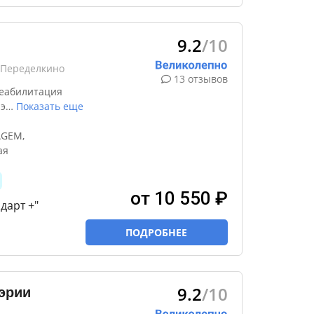
9.2
/10
-Переделкино
13 отзывов
реабилитация
 э
…
Показать еще
AGEM,
ая
от 10 550 ₽
дарт +"
ПОДРОБНЕЕ
9.2
/10
эрии