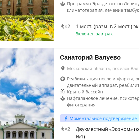
Программа Эрл-детокс по Левину
климатотерапия, лечение тамбу
×
2
1-мест. (разм. в 2-мест.) 
Включен завтрак
Санаторий Валуево
Московская область, поселок Вал
Реабилитация после инфаркта, о
двигательный аппарат, реабили
Крытый бассейн
Нафталановое лечение, психотер
фитотерапия
Моментальное подтверждение
×
2
Двухместный «Эконом» (к
№1)