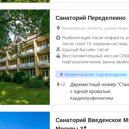
Санаторий Переделкино
Московская область, район Ново
Реабилитация после инфаркта, 
после covid-19, нервная система,
Крытый бассейн 140 м²
Восстановительный массаж CER
нафталанолечение, ванна хвойн
Моментальное подтверждение
×
2
Двухместный номер "Стан
с одной кроватью
Кардиопрофилактика
Санаторий Введенское М
★
Москвы
3