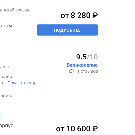
,
канской грязью
от 8 280 ₽
эконом
ПОДРОБНЕЕ
9.5
/10
уево
11 отзывов
порно-
та
…
Показать еще
апия,
орпус
от 10 600 ₽