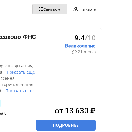
Списком
На карте
9.4
/10
ксаково ФНС
21 отзыв
органы дыхания,
я
…
Показать еще
ассейна
атория, лечение
б
…
Показать еще
от 13 630 ₽
TWN
ПОДРОБНЕЕ