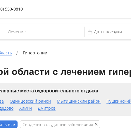
00) 550-0810
Лечение
бласть
Гипертонии
й области с лечением гипе
лярные места оздоровительного отдыха
ва
Одинцовский район
Мытищинский район
Пушкинский
дедово
Химки
Дмитров
Сердечно-сосудистые заболевания
ить всё