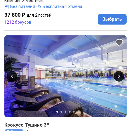
Кемпинг 2-местный
Без питания
·
Бесплатная отмена
37 800 ₽
для 2 гостей
Выбрать
1212 бонусов
★
Крокусс Тушино
3