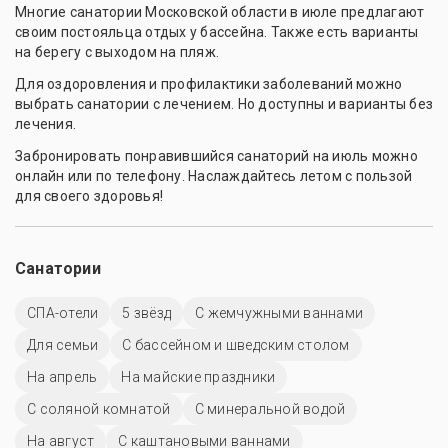
Многие санатории Московской области в июле предлагают
своим постояльца отдых у бассейна. Также есть варианты
на берегу с выходом на пляж.
Для оздоровления и профилактики заболеваний можно
выбрать санатории с лечением. Но доступны и варианты без
лечения.
Забронировать понравившийся санаторий на июль можно
онлайн или по телефону. Наслаждайтесь летом с пользой
для своего здоровья!
Санатории
СПА-отели
5 звёзд
С жемчужными ваннами
Для семьи
С бассейном и шведским столом
На апрель
На майские праздники
С соляной комнатой
С минеральной водой
На август
С каштановыми ваннами