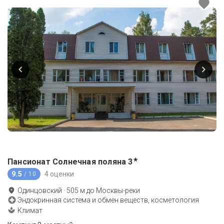
★
Пансионат Солнечная поляна
3
9.5
4 оценки
/ 10
Одинцовский
·
505
м до
Москвы-реки
Эндокринная система и обмен веществ, косметология
Климат