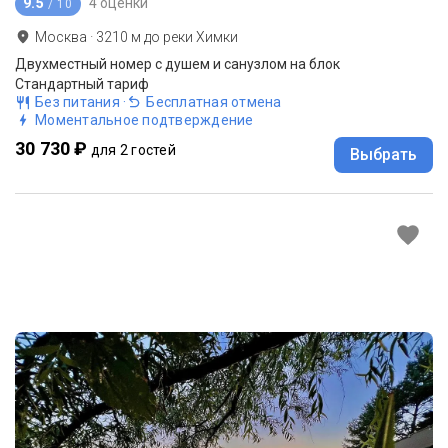
9.5
4 оценки
/ 10
Москва
·
3210
м до
реки Химки
Двухместный номер с душем и санузлом на блок
Стандартный тариф
Без питания
·
Бесплатная отмена
Моментальное подтверждение
30 730 ₽
для 2 гостей
Выбрать