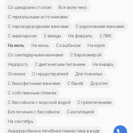
Со шведским столом
Всё включено
С термальными источниками
С сероводородными ваннами
С радоновыми ваннами
С аквапарком
3 звезды
На февраль
С ЛФК
На июль
На июнь
С кэшбэком
На карте
Со скипидарными ваннами
С барокамерой
Недорого
С диетическим питанием
На январь
Осенние
С гирудотерапией
Для пожилых
С бишофитными ваннами
С баней
Дорогие
С собственным пляжем
С бассейном с морской водой
С грязелечением
Без лечения с бассейном
С ингаляцией
На сентябрь
Аквааэробика и лечебная гимнастика в воде