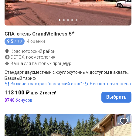
★
СПА-отель GrandWellness
5
9.5
4 оценки
/ 10
Красногорский район
DETOX, косметология
Ванна для пантовых процедур
Стандарт двухместный с круглосуточным доступом в акватермальную зону
Базовый тариф
Включен завтрак "шведский стол"
·
Бесплатная отмена
113 100 ₽
для 2 гостей
Выбрать
8748 бонусов