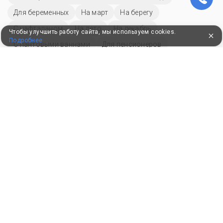
Для беременных
На март
На берегу
С нафталаном
На лето
На декабрь
Чтобы улучшить работу сайта, мы используем cookies.
Подробнее
С пантовыми ваннами
Для пенсионеров
Без лечения
С озонотерапией
С йодобромными ваннами
С бассейном с подогревом
C бассейном
На май
Зимой
С бюветом
С бальнеотерапией
Рядом с парком
4-5 звёзд
С питанием
Для детей
Лучшие
На октябрь
На ноябрь
Новый год
На июнь
Санатории по заболеваниям
Реабилитация онкологических заболеваний
С лечением щитовидной железы
Гинекология
Грыжи
Астма
Псориаз
Неврит
Радикулит