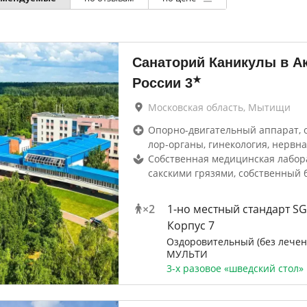
Санаторий Каникулы в А
★
России
3
Московская область, Мытищи
Опорно-двигательный аппарат, 
лор-органы, гинекология, нервна
Собственная медицинская лабор
сакскими грязями, собственный 
×
2
1-но местный стандарт SG
Корпус 7
Оздоровительный (без лечен
МУЛЬТИ
3-х разовое «шведский стол»