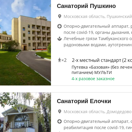
Санаторий Пушкино
Московская область, Пушкинский
Опорно-двигательный аппарат, 
после covid-19, органы дыхания, 
Лечебные грязи Тамбуканского о
радоновыми водами, аутотренин
×
2
2-x местный стандарт (2 к
Путевка «Базовая» (без лечен
питанием) МУЛЬТИ
4-х разовое заказное
Санаторий Елочки
Московская область, Домодедово
Опорно-двигательный аппарат, 
реабилитация после covid-19, ги