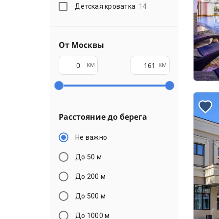
Детская кроватка
14
От Москвы
км
км
Расстояние до берега
Не важно
До 50 м
До 200 м
До 500 м
До 1000 м