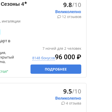
9.8
/10
★
е Сезоны
4
12 отзывов
, ингаляции
арт в
7
ночей
для
2
человек
ция,
96 000 ₽
открытый
8148 бонусов
уна,
ПОДРОБНЕЕ
стол"
9.5
/10
4 отзыва