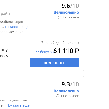
9.6
/10
 район
5 отзывов
реабилитация
н
…
Показать еще
зера, лечение
г
7
ночей
для
2
человек
орпус)
61 110 ₽
677 бонусов
ия, с
ПОДРОБНЕЕ
9.3
/10
11 отзывов
органы дыхания,
не
…
Показать еще