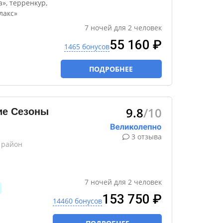
», терренкур,
лакс»
7
ночей
для
2
человек
55 160 ₽
1465 бонусов
ПОДРОБНЕЕ
9.8
/10
ие Сезоны
3 отзыва
 район
7
ночей
для
2
человек
153 750 ₽
14460 бонусов
я