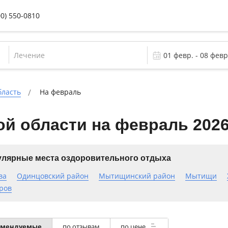
00) 550-0810
Лечение
бласть
На февраль
й области на февраль 202
лярные места оздоровительного отдыха
ва
Одинцовский район
Мытищинский район
Мытищи
ров
омендуемые
по отзывам
по цене