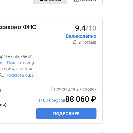
9.4
/10
ксаково ФНС
21 отзыв
органы дыхания,
я
…
Показать еще
атория, лечение
б
…
Показать еще
7
ночей
для
2
человек
L
88 060 ₽
1108 бонусов
ия)
ПОДРОБНЕЕ