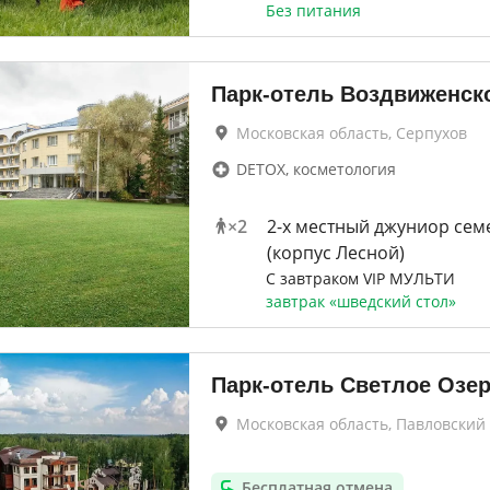
Без питания
Парк-отель Воздвиженск
Московская область, Серпухов
DETOX, косметология
×
2
2-x местный джуниор се
(корпус Лесной)
С завтраком VIP МУЛЬТИ
завтрак «шведский стол»
Парк-отель Светлое Озе
Московская область, Павловский
Бесплатная отмена