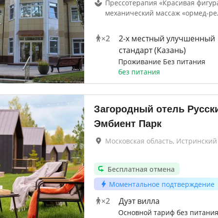
Прессотерапия «Красивая фигура
механический массаж «ормед-ре
×
2
2-x местный улучшенный
стандарт (Казань)
Проживание Без питания
без питания
Загородный отель Русск
Эмбиент Парк
Московская область, Истринский
Бесплатная отмена
Моментальное подтверждение
×
2
Дуэт вилла
Основной тариф без питани