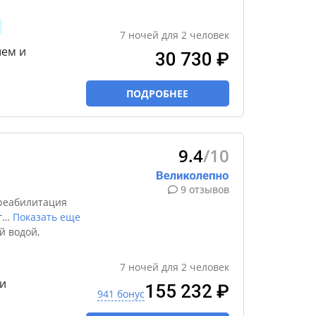
7
ночей
для
2
человек
шем и
30 730 ₽
ПОДРОБНЕЕ
9.4
/10
9 отзывов
реабилитация
г
…
Показать еще
й водой,
7
ночей
для
2
человек
и
155 232 ₽
941 бонус