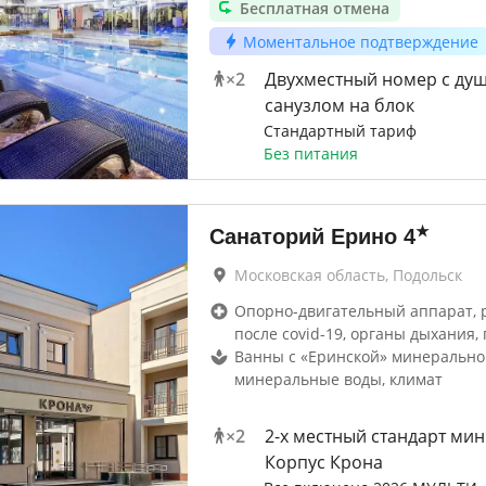
Бесплатная отмена
Моментальное подтверждение
×
2
Двухместный номер с ду
санузлом на блок
Стандартный тариф
Без питания
★
Санаторий Ерино
4
Московская область, Подольск
Опорно-двигательный аппарат, 
после covid-19, органы дыхания, 
Ванны с «Еринской» минерально
минеральные воды, климат
×
2
2-x местный стандарт мин
Корпус Крона