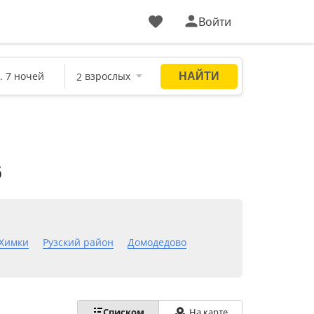
Войти
6
Химки
Рузский район
Домодедово
Списком
На карте