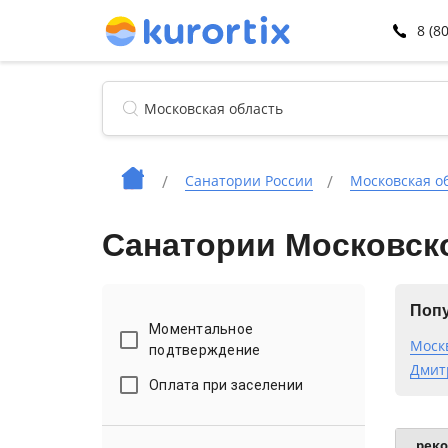
8 (8
Санатории России
Московская о
Санатории Московско
Попу
Моментальное
Моск
подтверждение
Дмит
Оплата при заселении
рек