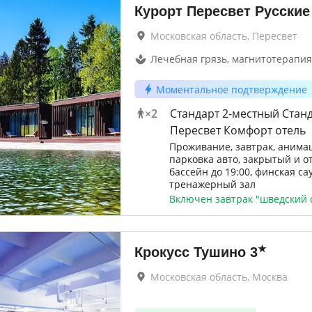
Курорт Пересвет Русски
Московская область, Пересвет
Лечебная грязь, магнитотерапия
Моментальное подтверждение
×
2
Стандарт 2-местный Станд
Пересвет Комфорт отель
Проживание, завтрак, анима
парковка авто, закрытый и 
бассейн до 19:00, финская са
тренажерный зал
Включен завтрак "шведский 
★
Крокусс Тушино
3
Московская область, Москва