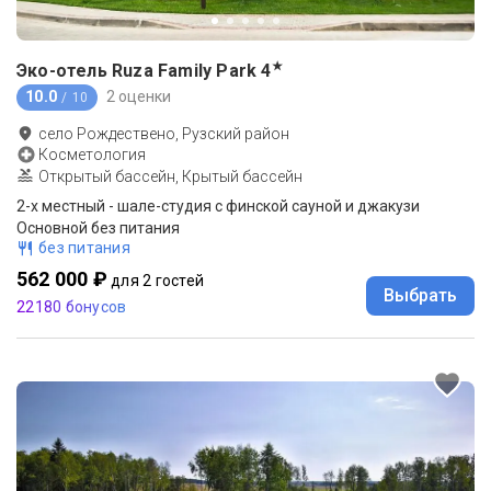
★
Эко-отель Ruza Family Park
4
10.0
2 оценки
/ 10
село Рождествено, Рузский район
Косметология
Открытый бассейн, Крытый бассейн
2-x местный - шале-студия с финской сауной и джакузи
Основной без питания
без питания
562 000 ₽
для 2 гостей
Выбрать
22180 бонусов