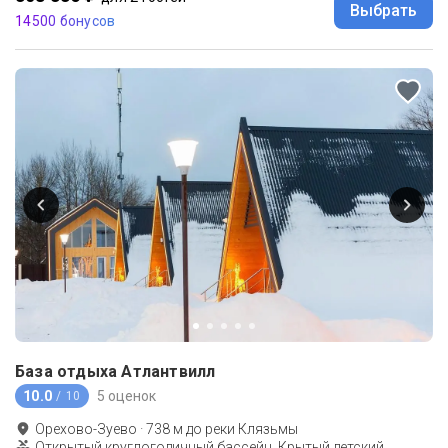
Выбрать
14500 бонусов
База отдыха Атлантвилл
10.0
5 оценок
/ 10
Орехово-Зуево
·
738
м до
реки Клязьмы
Открытый круглогодичный бассейн, Крытый детский