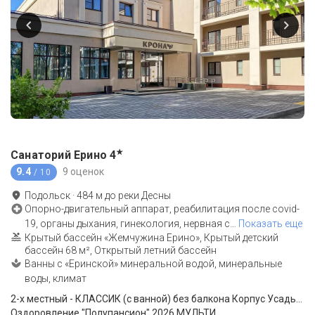
★
Санаторий Ерино
4
9.4
9 оценок
/ 10
Подольск
·
484
м до
реки Десны
Опорно-двигательный аппарат, реабилитация после covid-
19, органы дыхания, гинекология, нервная с
…
Показать еще
Крытый бассейн «Жемчужина Ерино», Крытый детский
бассейн 68 м², Открытый летний бассейн
Ванны с «Еринской» минеральной водой, минеральные
воды, климат
2-x местный - КЛАССИК (с ванной) без балкона Корпус Усадьба
Оздоровление "Полупансион" 2026 МУЛЬТИ