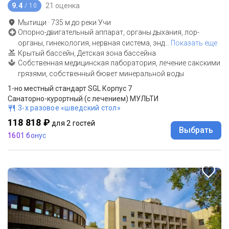
9.4
21 оценка
/ 10
Мытищи
·
735
м до
реки Учи
Опорно-двигательный аппарат, органы дыхания, лор-
органы, гинекология, нервная система, энд
…
Показать еще
Крытый бассейн, Детская зона бассейна
Собственная медицинская лаборатория, лечение сакскими
грязями, собственный бювет минеральной воды
1-но местный стандарт SGL Корпус 7
Санаторно-курортный (с лечением) МУЛЬТИ
3-х разовое «шведский стол»
118 818 ₽
для 2 гостей
Выбрать
1601 бонус