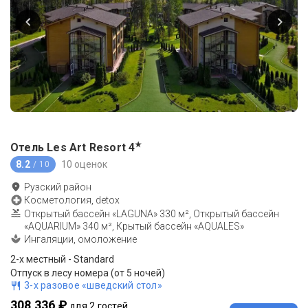
★
Отель Les Art Resort
4
8.2
10 оценок
/ 10
Рузский район
Косметология, detox
Открытый бассейн «LAGUNA» 330 м², Открытый бассейн
«AQUARIUM» 340 м², Крытый бассейн «AQUALES»
Ингаляции, омоложение
2-x местный - Standard
Отпуск в лесу номера (от 5 ночей)
3-х разовое «шведский стол»
308 336 ₽
для 2 гостей