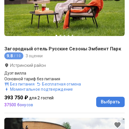
Загородный отель Русские Сезоны Эмбиент Парк
9.8
3 оценки
/ 10
Истринский район
Дуэт вилла
Основной тариф без питания
Без питания
·
Бесплатная отмена
Моментальное подтверждение
393 750 ₽
для 2 гостей
Выбрать
37500 бонусов