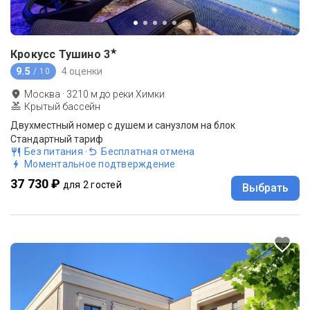
★
Крокусс Тушино
3
9.5
4 оценки
/ 10
Москва
·
3210
м до
реки Химки
Крытый бассейн
Двухместный номер с душем и санузлом на блок
Стандартный тариф
Без питания
·
Бесплатная отмена
Моментальное подтверждение
37 730 ₽
для 2 гостей
Выбрать