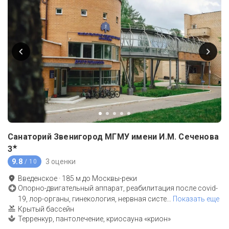
Санаторий Звенигород МГМУ имени И.М. Сеченова
★
3
9.8
3 оценки
/ 10
Введенское
·
185
м до
Москвы-реки
Опорно-двигательный аппарат, реабилитация после covid-
19, лор-органы, гинекология, нервная систе
…
Показать еще
Крытый бассейн
Терренкур, пантолечение, криосауна «крион»