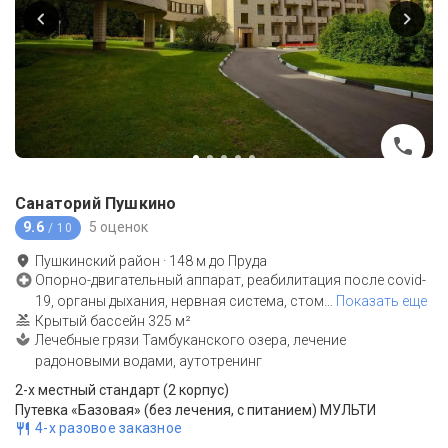
Санаторий Пушкино
9.6
5 оценок
/ 10
Пушкинский район
·
148
м до
Пруда
Опорно-двигательный аппарат, реабилитация после covid-
19, органы дыхания, нервная система, стом
…
Показать еще
Крытый бассейн 325 м²
Лечебные грязи Тамбуканского озера, лечение
радоновыми водами, аутотренинг
2-x местный стандарт (2 корпус)
Путевка «Базовая» (без лечения, с питанием) МУЛЬТИ
4-х разовое заказное