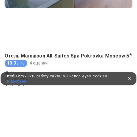
★
Отель Mamaison All-Suites Spa Pokrovka Moscow
5
10.0
4 оценки
/ 10
Москва
Чтобы улучшить работу сайта, мы используем cookies.
Бассейн
Подробнее
Junior Suite
Без питания
Моментальное подтверждение
109 111 ₽
для 2 гостей
Выбрать
9301 бонус