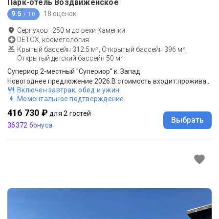
Парк-отель Воздвиженское
9.5
18 оценок
/ 10
Серпухов
·
250
м до
реки Каменки
DETOX, косметология
Крытый бассейн 312.5 м², Открытый бассейн 396 м²,
Открытый детский бассейн 50 м²
Супериор 2-местный "Супериор" к. Запад
Новогоднее предложение 2026.В стоимость входит:проживание, новогодний банкет(31.12-01.01.2026), посещение Wellness центра, анимационная развлекательная программа, бесплатный Wi-Fi в номерах и на территории парка, парковка на КПП.Штраф 100% после 30.11.2025!
Включен завтрак, обед и ужин
Моментальное подтверждение
416 730 ₽
для 2 гостей
Выбрать
36372 бонуса