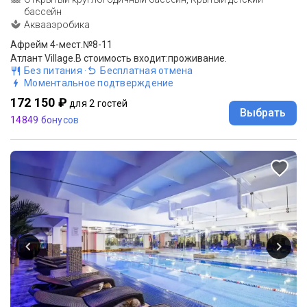
бассейн
Аквааэробика
Афрейм 4-мест.№8-11
Атлант Village.В стоимость входит:проживание.
Без питания
·
Бесплатная отмена
Моментальное подтверждение
172 150 ₽
для 2 гостей
Выбрать
14849 бонусов