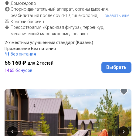
Домодедово
Опорно-двигательный аппарат, органы дыхания,
реабилитация после covid-19, гинекология,
…
Показать еще
Крытый бассейн
Прессотерапия «Красивая фигура», терренкур,
механический массаж «ормед-релакс»
2-x местный улучшенный стандарт (Казань)
Проживание Без питания
без питания
55 160 ₽
для 2 гостей
Выбрать
1465 бонусов