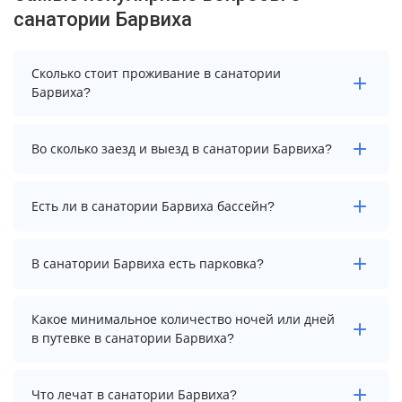
санатории Барвиха
Сколько стоит проживание в санатории
Барвиха?
Стоимость проживания в санатории Барвиха
Во сколько заезд и выезд в санатории Барвиха?
начинается от 5000 рублей. Чтобы увидеть
актуальные цены на проживание, выберите нужные
даты и количество гостей.
Заезд возможен после 10:00, а выезд необходимо
Есть ли в санатории Барвиха бассейн?
осуществить до 9:00.
В санатории Барвиха есть закрытый бассейн.
В санатории Барвиха есть парковка?
Температура в бассейне: 27-29 °C.
В санатории Барвиха есть парковка, уточните
Какое минимальное количество ночей или дней
информацию перед бронированием у менеджера,
в путевке в санатории Барвиха?
возможно, услуга оплачивается отдельно.
Минимальный срок путевки зависит от выбранного
Что лечат в санатории Барвиха?