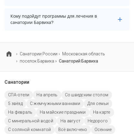
тарифа. Для тарифа с лечением рекомендуем
выбирать срок не менее 7 ночей (дней).
Основные профили лечения в санатории: опорно-
Кому подойдут программы для лечения в
двигательный аппарат, реабилитация после covid-19
санатории Барвиха?
и желудочно-кишечный тракт.
В санатории Барвиха предусмотрены
специализированные программы лечения взрослых
и пенсионеров.
Cанатории России
Московская область
поселок Барвиха
Санаторий Барвиха
Санатории
СПА-отели
На апрель
Со шведским столом
5 звёзд
С жемчужными ваннами
Для семьи
На февраль
На майские праздники
На карте
С минеральной водой
На август
Недорого
С соляной комнатой
Всё включено
Осенние