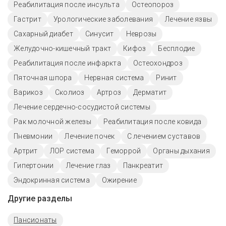
Реабилитация после инсульта
Остеопороз
Гастрит
Урологические заболевания
Лечение язвы
Сахарный диабет
Синусит
Неврозы
Желудочно-кишечный тракт
Кифоз
Бесплодие
Реабилитация после инфаркта
Остеохондроз
Пяточная шпора
Нервная система
Ринит
Варикоз
Сколиоз
Артроз
Дерматит
Лечение сердечно-сосудистой системы
Рак молочной железы
Реабилитация после ковида
Пневмонии
Лечение почек
С лечением суставов
Артрит
ЛОР система
Геморрой
Органы дыхания
Гипертонии
Лечение глаз
Панкреатит
Эндокринная система
Ожирение
Другие разделы
Пансионаты