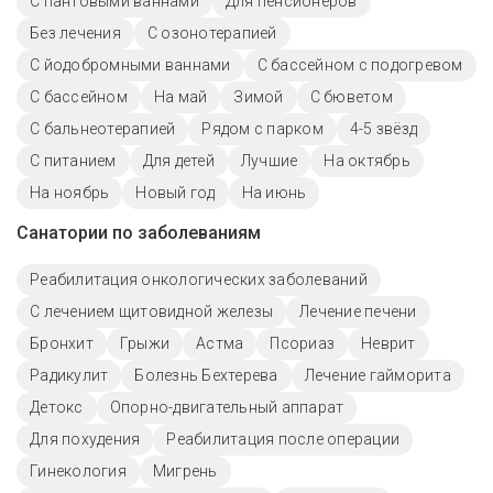
С пантовыми ваннами
Для пенсионеров
Без лечения
С озонотерапией
С йодобромными ваннами
С бассейном с подогревом
C бассейном
На май
Зимой
С бюветом
С бальнеотерапией
Рядом с парком
4-5 звёзд
С питанием
Для детей
Лучшие
На октябрь
На ноябрь
Новый год
На июнь
Санатории по заболеваниям
Реабилитация онкологических заболеваний
С лечением щитовидной железы
Лечение печени
Бронхит
Грыжи
Астма
Псориаз
Неврит
Радикулит
Болезнь Бехтерева
Лечение гайморита
Детокс
Опорно-двигательный аппарат
Для похудения
Реабилитация после операции
Гинекология
Мигрень