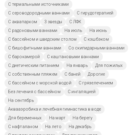
С термальными источниками
С сероводородными ваннами
С гирудотерапией
С аквапарком
3 звезды
С ЛФК
С радоновыми ваннами
На июль
На июнь
С бассейном и шведским столом
С кэшбэком
С бишофитными ваннами
Со скипидарными ваннами
С барокамерой
С каштановыми ваннами
С диетическим питанием
На январь
Для пожилых
С собственным пляжем
С баней
Дорогие
С бассейном с морской водой
С грязелечением
Без лечения с бассейном
С ингаляцией
На сентябрь
Аквааэробика и лечебная гимнастика в воде
Для беременных
На март
На берегу
С нафталаном
На лето
На декабрь