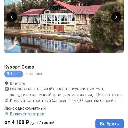
Курорт Союз
9.1
5 оценок
/ 10
Юность
Опорно-двигательный аппарат, нервная система,
желудочно-кишечный тракт, косметология,
…
Показать еще
Крытый контрастный бассейн 21 м², Открытый бассейн
Люкс однокомнатный
Включен завтрак
от 4 100 ₽
для 2 гостей
Выбрать