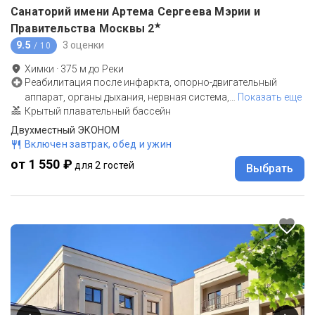
Санаторий имени Артема Сергеева Мэрии и
★
Правительства Москвы
2
9.5
3 оценки
/ 10
Химки
·
375
м до
Реки
Реабилитация после инфаркта, опорно-двигательный
аппарат, органы дыхания, нервная система,
…
Показать еще
Крытый плавательный бассейн
Двухместный ЭКОНОМ
Включен завтрак, обед и ужин
от 1 550 ₽
для 2 гостей
Выбрать