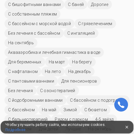
С бишофитными ваннами
С баней
Дорогие
С собственным пляжем
С бассейном с морской водой
С грязелечением
Без лечения с бассейном
С ингаляцией
На сентябрь
Аквааэробика и лечебная гимнастика в воде
Для беременных
На март
На берегу
С нафталаном
На лето
На декабрь
С пантовыми ваннами
Для пенсионеров
Без лечения
С озонотерапией
С йодобромными ваннами
С бассейном с подогревом
C бассейном
На май
Зимой
С бюветом
С бальнеотерапией
Рядом с парком
4-5 звёзд
Чтобы улучшить работу сайта, мы используем cookies.
С питанием
Для детей
Лучшие
На октябрь
Подробнее