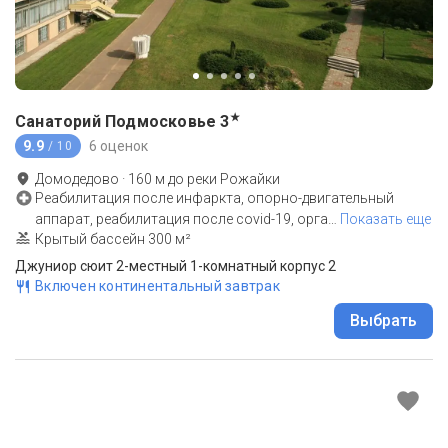
★
Санаторий Подмосковье
3
9.9
6 оценок
/ 10
Домодедово
·
160
м до
реки Рожайки
Реабилитация после инфаркта, опорно-двигательный
аппарат, реабилитация после covid-19, орга
…
Показать еще
Крытый бассейн 300 м²
Джуниор сюит 2-местный 1-комнатный корпус 2
Включен континентальный завтрак
Выбрать