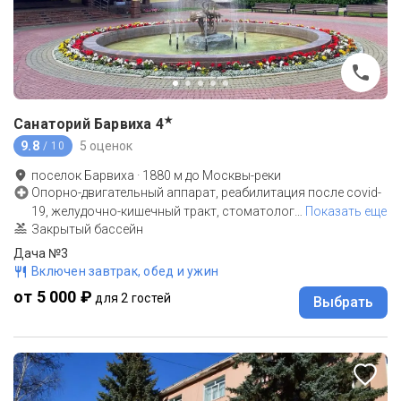
★
Санаторий Барвиха
4
9.8
5 оценок
/ 10
поселок Барвиха
·
1880
м до
Москвы-реки
Опорно-двигательный аппарат, реабилитация после covid-
19, желудочно-кишечный тракт, стоматолог
…
Показать еще
Закрытый бассейн
Дача №3
Включен завтрак, обед и ужин
от 5 000 ₽
для 2 гостей
Выбрать