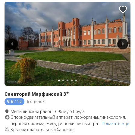
★
Санаторий Марфинский
3
9.6
6 оценок
/ 10
Мытищинский район
·
695
м до
Пруда
Опорно-двигательный аппарат, лор-органы, гинекология,
нервная система, желудочно-кишечный тра
…
Показать еще
Крытый плавательный бассейн