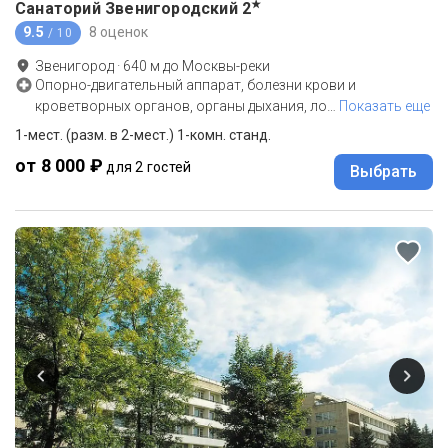
★
Санаторий Звенигородский
2
9.5
8 оценок
/ 10
Звенигород
·
640
м до
Москвы-реки
Опорно-двигательный аппарат, болезни крови и
кроветворных органов, органы дыхания, ло
…
Показать еще
1-мест. (разм. в 2-мест.) 1-комн. станд.
от 8 000 ₽
для 2 гостей
Выбрать