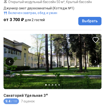
Открытый модульный бассейн 50 м², Крытый бассейн
Джуниор сиют двухкомнатный (Коттедж №1)
Включен завтрак, обед и ужин
от 3 700 ₽
для 2 гостей
Выбрать
★
Санаторий Удельная
3
9.4
7 оценок
/ 10