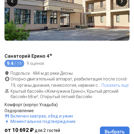
★
Санаторий Ерино
4
9.4
9 оценок
/ 10
Подольск
·
484
м до
реки Десны
Опорно-двигательный аппарат, реабилитация после covid-
19, органы дыхания, гинекология, нервная с
…
Показать еще
Крытый бассейн «Жемчужина Ерино», Крытый детский
бассейн 68 м², Открытый летний бассейн
Комфорт (корпус Усадьба)
Оздоровление
Включен завтрак, обед и ужин
Моментальное подтверждение
от 10 692 ₽
для 2 гостей
Выбрать