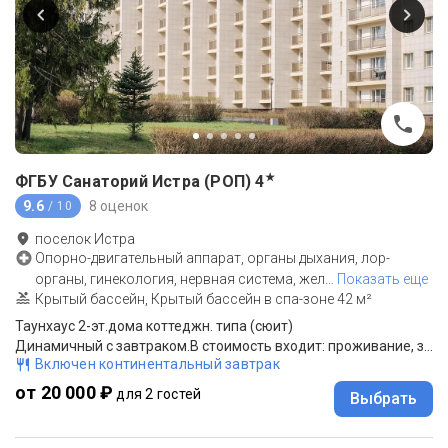
★
ФГБУ Санаторий Истра (РОП)
4
9.6
8 оценок
/ 10
поселок Истра
Опорно-двигательный аппарат, органы дыхания, лор-
органы, гинекология, нервная система, жел
…
Показать еще
Крытый бассейн, Крытый бассейн в спа-зоне 42 м²
Таунхаус 2-эт.дома коттеджн. типа (сюит)
Динамичный с завтраком.В стоимость входит: проживание, завтрак.
Включен континентальный завтрак
от 20 000 ₽
для 2 гостей
Выбрать