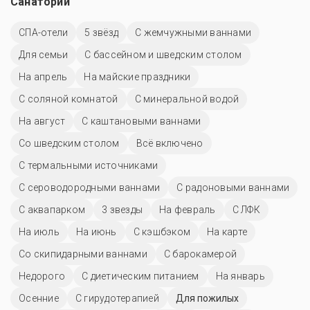
Санатории
СПА-отели
5 звёзд
С жемчужными ваннами
Для семьи
С бассейном и шведским столом
На апрель
На майские праздники
С соляной комнатой
С минеральной водой
На август
С каштановыми ваннами
Со шведским столом
Всё включено
С термальными источниками
С сероводородными ваннами
С радоновыми ваннами
С аквапарком
3 звезды
На февраль
С ЛФК
На июль
На июнь
С кэшбэком
На карте
Со скипидарными ваннами
С барокамерой
Недорого
С диетическим питанием
На январь
Осенние
С гирудотерапией
Для пожилых