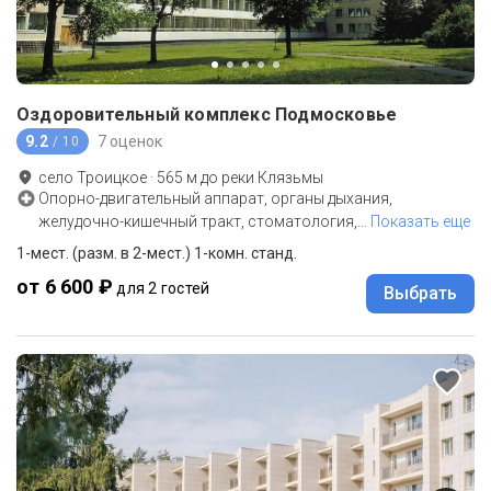
Оздоровительный комплекс Подмосковье
9.2
7 оценок
/ 10
село Троицкое
·
565
м до
реки Клязьмы
Опорно-двигательный аппарат, органы дыхания,
желудочно-кишечный тракт, стоматология,
…
Показать еще
1-мест. (разм. в 2-мест.) 1-комн. станд.
от 6 600 ₽
для 2 гостей
Выбрать