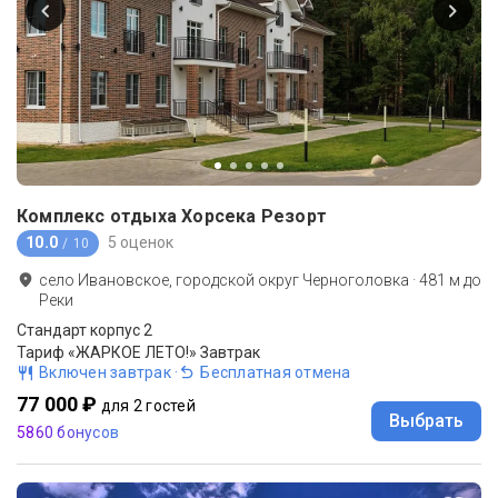
Комплекс отдыха Хорсека Резорт
10.0
5 оценок
/ 10
село Ивановское, городской округ Черноголовка
·
481
м до
Реки
Стандарт корпус 2
Тариф «ЖАРКОЕ ЛЕТО!» Завтрак
Включен завтрак
·
Бесплатная отмена
77 000 ₽
для 2 гостей
Выбрать
5860 бонусов