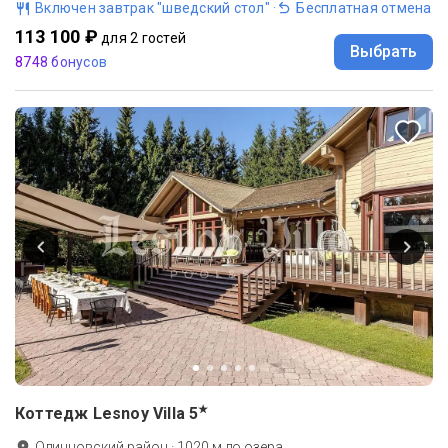
Включен завтрак "шведский стол"
·
Бесплатная отмена
113 100 ₽
для 2 гостей
Выбрать
8748 бонусов
★
Коттедж Lesnoy Villa
5
Одинцовский район
·
1020
м до
озера