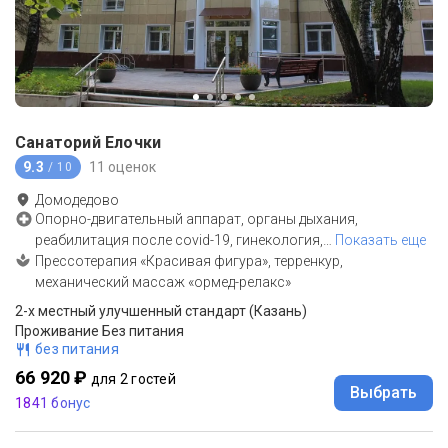
Санаторий Елочки
9.3
11 оценок
/ 10
Домодедово
Опорно-двигательный аппарат, органы дыхания,
реабилитация после covid-19, гинекология,
…
Показать еще
Прессотерапия «Красивая фигура», терренкур,
механический массаж «ормед-релакс»
2-x местный улучшенный стандарт (Казань)
Проживание Без питания
без питания
66 920 ₽
для 2 гостей
Выбрать
1841 бонус