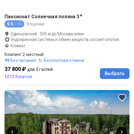
★
Пансионат Солнечная поляна
3
9.5
4 оценки
/ 10
Одинцовский
·
505
м до
Москвы-реки
Эндокринная система и обмен веществ, косметология
Климат
Кемпинг 2-местный
Без питания
·
Бесплатная отмена
37 800 ₽
для 2 гостей
Выбрать
1212 бонусов