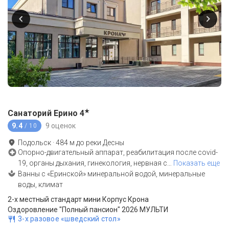
★
Санаторий Ерино
4
9.4
9 оценок
/ 10
Подольск
·
484
м до
реки Десны
Опорно-двигательный аппарат, реабилитация после covid-
19, органы дыхания, гинекология, нервная с
…
Показать еще
Ванны с «Еринской» минеральной водой, минеральные
воды, климат
2-x местный стандарт мини Корпус Крона
Оздоровление "Полный пансион" 2026 МУЛЬТИ
3-х разовое «шведский стол»