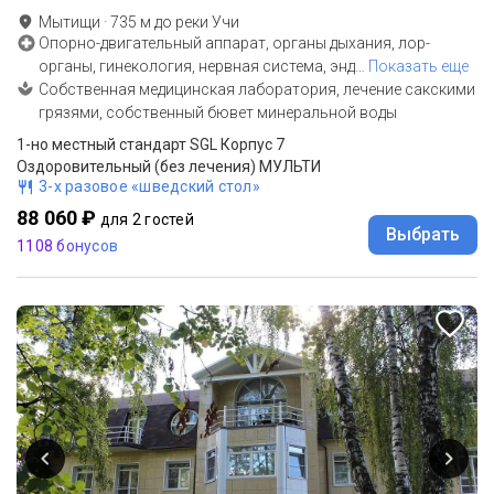
Мытищи
·
735
м до
реки Учи
Опорно-двигательный аппарат, органы дыхания, лор-
органы, гинекология, нервная система, энд
…
Показать еще
Собственная медицинская лаборатория, лечение сакскими
грязями, собственный бювет минеральной воды
1-но местный стандарт SGL Корпус 7
Оздоровительный (без лечения) МУЛЬТИ
3-х разовое «шведский стол»
88 060 ₽
для 2 гостей
Выбрать
1108 бонусов