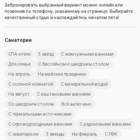
Забронировать выбранный вариант можно онлайн или
позвонив по телефону, указанному на странице. Выбирайте
качественный отдых и наслаждайтесь началом лета!
Санатории
СПА-отели
5 звёзд
С жемчужными ваннами
Для семьи
С бассейном и шведским столом
На апрель
На майские праздники
С соляной комнатой
С минеральной водой
На август
С каштановыми ваннами
Со шведским столом
Всё включено
С термальными источниками
С сероводородными ваннами
С радоновыми ваннами
С аквапарком
3 звезды
На февраль
С ЛФК