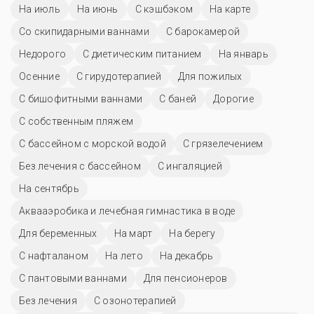
На июль
На июнь
С кэшбэком
На карте
Со скипидарными ваннами
С барокамерой
Недорого
С диетическим питанием
На январь
Осенние
С гирудотерапией
Для пожилых
С бишофитными ваннами
С баней
Дорогие
С собственным пляжем
С бассейном с морской водой
С грязелечением
Без лечения с бассейном
С ингаляцией
На сентябрь
Аквааэробика и лечебная гимнастика в воде
Для беременных
На март
На берегу
С нафталаном
На лето
На декабрь
С пантовыми ваннами
Для пенсионеров
Без лечения
С озонотерапией