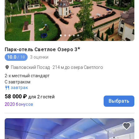
★
Парк-отель Светлое Озеро
3
10.0
3 оценки
/ 10
Павловский Посад
·
214
м до
озера Светлого
2-x местный стандарт
С завтраком
завтрак
58 000 ₽
для 2 гостей
Выбрать
2020 бонусов