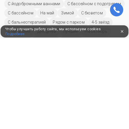
С йодобромными ваннами
С бассейном с подогревом
C бассейном
На май
Зимой
С бюветом
С бальнеотерапией
Рядом с парком
4-5 звёзд
Чтобы улучшить работу сайта, мы используем cookies.
С питанием
Для детей
Лучшие
На октябрь
Подробнее
На ноябрь
Новый год
На июнь
Санатории по заболеваниям
Реабилитация онкологических заболеваний
С лечением щитовидной железы
Гинекология
Грыжи
Астма
Псориаз
Неврит
Радикулит
Болезнь Бехтерева
Лечение гайморита
Синусит
Детокс
Неврозы
Опорно-двигательный аппарат
Желудочно-кишечный тракт
Лечение печени
Для похудения
Реабилитация после операции