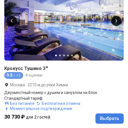
★
Крокусс Тушино
3
9.5
4 оценки
/ 10
Москва
·
3210
м до
реки Химки
Двухместный номер с душем и санузлом на блок
Стандартный тариф
Без питания
·
Бесплатная отмена
Моментальное подтверждение
30 730 ₽
для 2 гостей
Выбрать