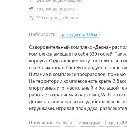
24.9 км
до Домодедово
19.6 км
до Видного
330 метров до берега
Поблизости:
река Десна: 330 м
Оздоровительный комплекс «Десна» распола
комплекса вмещает в себя 330 гостей. Так
корпуса. Отдыхающие могут поселиться в 
в светлых тонах. Гостей порадует оснащен
Питание в комплексе трехразовое, помимо э
На территории комплекса есть крытый басс
спортивных игр, настольный и большой тенн
работает охраняемая парковка, Wi-Fi на вс
Детям организованы все удобства для весел
игрушками, игровая площадка, развлекател
Популярные услуги:
Ингаляции
Крытый 