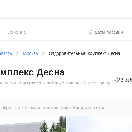
Лечение
бласть
Москва
Оздоровительный комплекс Десна
мплекс Десна
В из
а. о., п. Воскресенское, Калужское ш., 32-й км., двлд.
добраться
Условия проживания
Вопросы и ответы