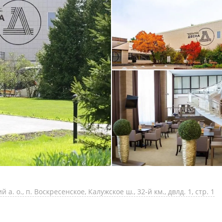
а. о., п. Воскресенское, Калужское ш., 32-й км., двлд. 1, стр. 1