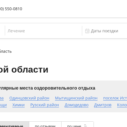
00) 550-0810
Лечение
бласть
ой области
лярные места оздоровительного отдыха
ва
Одинцовский район
Мытищинский район
поселок Ис
ищи
Химки
Рузский район
Домодедово
Дмитров
Коло
омендуемые
по отзывам
по цене