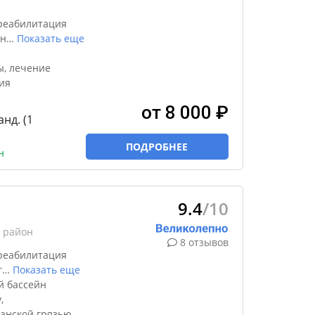
реабилитация
чн
…
Показать еще
ы, лечение
ия
от 8 000 ₽
анд. (1
ПОДРОБНЕЕ
н
9.4
/10
 район
8 отзывов
реабилитация
г
…
Показать еще
й бассейн
,
канской грязью