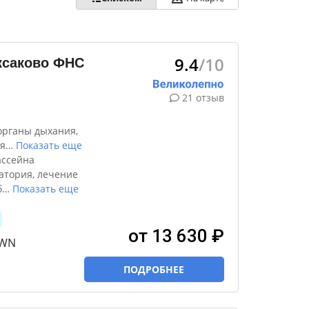
9.4
/10
ксаково ФНС
21 отзыв
органы дыхания,
я
…
Показать еще
ассейна
атория, лечение
б
…
Показать еще
от 13 630 ₽
TWN
ПОДРОБНЕЕ