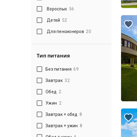
Взрослых
56
Детей
52
Для пенсионеров
20
Тип питания
Без питания
69
Завтрак
32
Обед
2
Ужин
2
Завтрак + обед
8
Завтрак + ужин
8
Обед + ужин
4