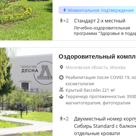
Моментальное подтверждение
×
2
Стандарт 2-х местный
Лечебно-оздоровительная
программа "Здоровье в пода
Оздоровительный компл
Московская область, Москва
Реабилитация после COVID-19, л
косметология
Крытый бассейн 221 м²
Терренкур протяженностью 3500
магнитотерапия, фитотерапия
×
2
Двухместный номер корп
Сибирь Standard с балко
отдельные кровати