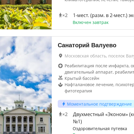
×
2
1-мест. (разм. в 2-мест.) 
Включен завтрак
Санаторий Валуево
Московская область, поселок Вал
Реабилитация после инфаркта, о
двигательный аппарат, реабили
Крытый бассейн
Нафталановое лечение, психотер
фитотерапия
Моментальное подтверждение
×
2
Двухместный «Эконом» (к
№1)
Оздоровительная путевка