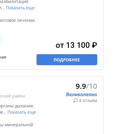
реабилитация
л
…
Показать еще
антовое лечение,
от 13 100 ₽
ная
ПОДРОБНЕЕ
9.9
/10
рский район
4 отзыва
органы дыхания,
ше
…
Показать еще
ны минеральной