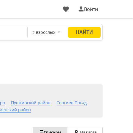
Войти
тра
Пушкинский район
Сергиев Посад
менский район
Списком
На карте