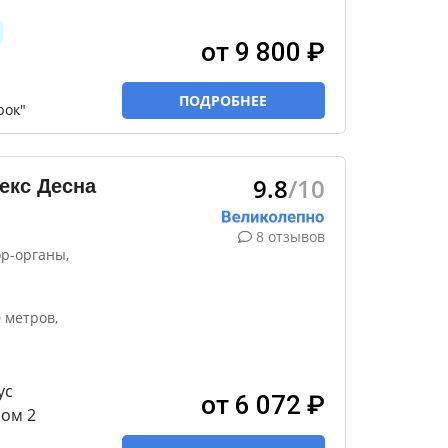
от 9 800 ₽
ПОДРОБНЕЕ
рок"
9.8
/10
екс Десна
8 отзывов
ор-органы,
 метров,
ус
от 6 072 ₽
ном 2