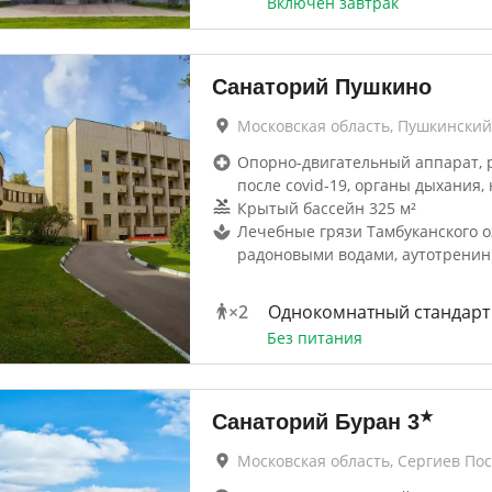
Включен завтрак
Санаторий Пушкино
Московская область, Пушкинский
Опорно-двигательный аппарат, 
после covid-19, органы дыхания, 
Крытый бассейн 325 м²
Лечебные грязи Тамбуканского о
радоновыми водами, аутотренин
×
2
Однокомнатный стандарт
Без питания
★
Санаторий Буран
3
Московская область, Сергиев По