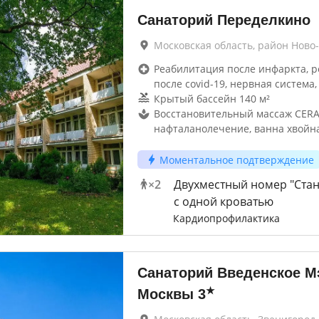
Санаторий Переделкино
Московская область, район Ново
Реабилитация после инфаркта, 
после covid-19, нервная система,
Крытый бассейн 140 м²
Восстановительный массаж CER
нафталанолечение, ванна хвойн
Моментальное подтверждение
×
2
Двухместный номер "Стан
с одной кроватью
Кардиопрофилактика
Санаторий Введенское М
★
Москвы
3