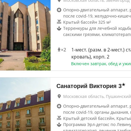
Московская область, Звенигород
Опорно-двигательный аппарат, 
после covid-19, желудочно-кише
Крытый бассейн 325 м²
Терренкуры для лечебной ходьб
сакскими грязями, климатотерап
×
2
1-мест. (разм. в 2-мест.) ст
кровать), корп. 2
Включен завтрак, обед и ужи
★
Санаторий Виктория
3
Московская область, Пушкинский
Опорно-двигательный аппарат, 
после covid-19, органы дыхания, 
Крытый детский бассейн, Крыты
Программа Эрл-детокс по Левину
климатотерапия, лечение тамбу