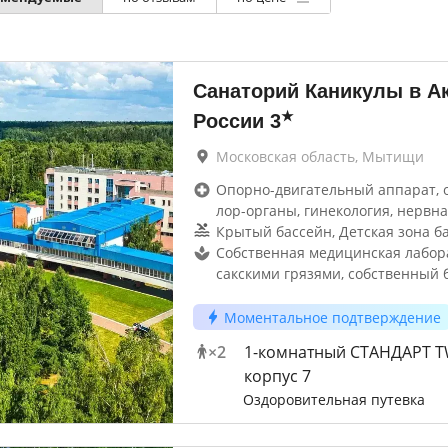
Санаторий Каникулы в А
★
России
3
Московская область, Мытищи
Опорно-двигательный аппарат, 
лор-органы, гинекология, нервна
Крытый бассейн, Детская зона б
Собственная медицинская лабор
сакскими грязями, собственный 
Моментальное подтверждение
×
2
1-комнатный СТАНДАРТ 
корпус 7
Оздоровительная путевка