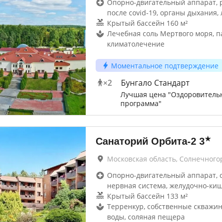
Опорно-двигательный аппарат, 
после covid-19, органы дыхания, 
Крытый бассейн 160 м²
Лечебная соль Мертвого моря, п
климатолечение
Моментальное подтверждение
×
2
Бунгало Стандарт
Лучшая цена "Оздоровитель
программа"
★
Санаторий Орбита-2
3
Московская область, Солнечного
Опорно-двигательный аппарат, 
нервная система, желудочно-ки
Крытый бассейн 133 м²
Терренкур, собственные скважи
воды, соляная пещера