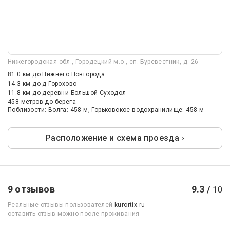
Нижегородская обл., Городецкий м.о., сп. Буревестник, д. 26
81.0 км
до Нижнего Новгорода
14.3 км
до д Горохово
11.8 км
до деревни Большой Суходол
458 метров до берега
Поблизости: Волга: 458 м, Горьковское водохранилище: 458 м
Расположение и схема проезда ›
9 отзывов
9.3 /
10
Реальные отзывы пользователей
kurortix.ru
оставить отзыв можно после проживания