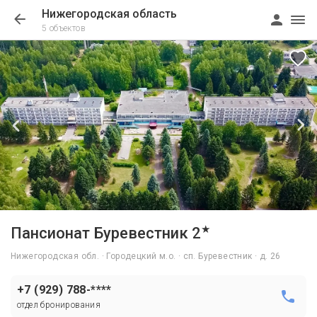
Нижегородская область
5 объектов
1/91
★
Пансионат Буревестник 2
Нижегородская обл. · Городецкий м.о. · сп. Буревестник · д. 26
+7 (929) 788-****
отдел бронирования