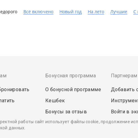
едорого
Всё включено
Новый год
На лето
Лучшие
С
там
Бонусная программа
Партнерам
бронировать
О бонусной программе
Добавить 
латить
Кешбек
Инструмен
Бонусы за отзыв
Войти в эк
ректной работы сайт использует файлы cookie, продолжение ис
кой данных.