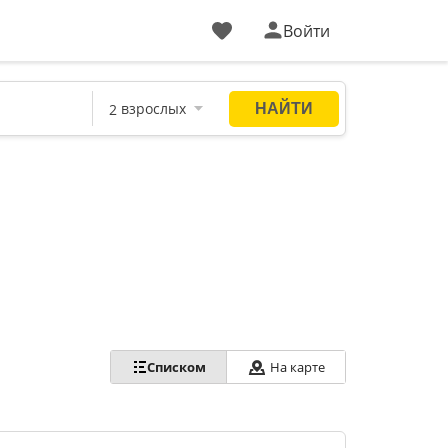
Войти
Списком
На карте