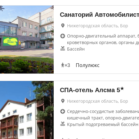
Санаторий Автомобилис
Нижегородская область, Бор
Опорно-двигательный аппарат, 
кроветворных органов, органы д
Бассейн
Полулюкс
×
3
★
СПА-отель Алсма
5
Нижегородская область, Бор
Сердечно-сосудистые заболевани
кишечный тракт, опорно-двигат
Крытый подогреваемый бассейн 