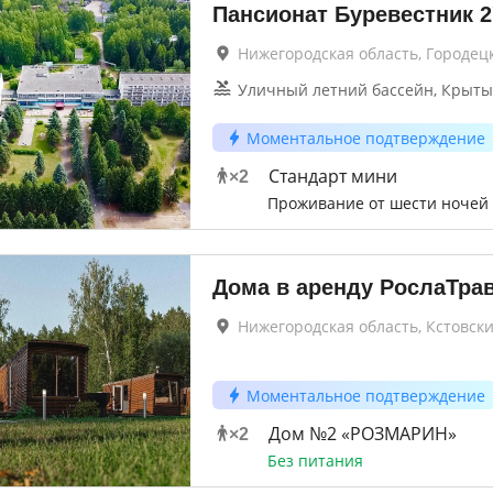
Пансионат Буревестник
2
Нижегородская область, Городец
Уличный летний бассейн, Крыты
Моментальное подтверждение
Стандарт мини
×
2
Проживание от шести ночей
Дома в аренду РослаТра
Нижегородская область, Кстовск
Моментальное подтверждение
Дом №2 «РОЗМАРИН»
×
2
Без питания