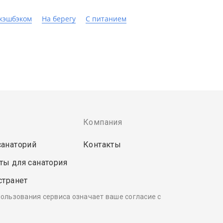
 кэшбэком
На берегу
С питанием
Компания
санаторий
Контакты
ты для санатория
странет
пользования сервиса означает ваше согласие с