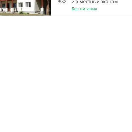
2-x местный эконом
×
2
Без питания