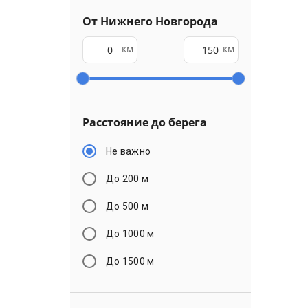
От Нижнего Новгорода
км
км
Расстояние до берега
Не важно
До 200 м
До 500 м
До 1000 м
До 1500 м