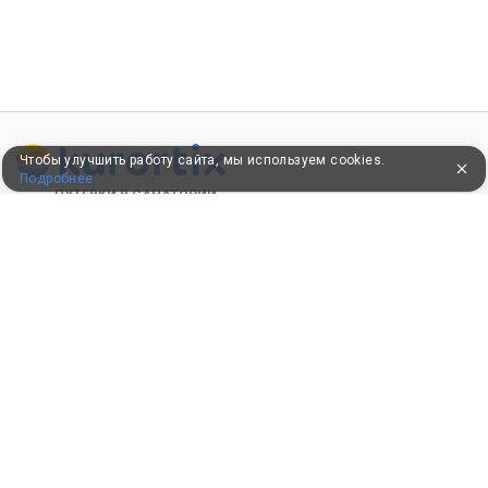
Чтобы улучшить работу сайта, мы используем cookies.
Подробнее
ПУТЕВКИ В САНАТОРИИ
КОНСУЛЬТАЦИИ ПО ТЕЛЕФОНУ
8 (800) 550-0810
Бесплатно по России
КЛИЕНТАМ
Как забронировать
Как оплатить
Бонусная программа