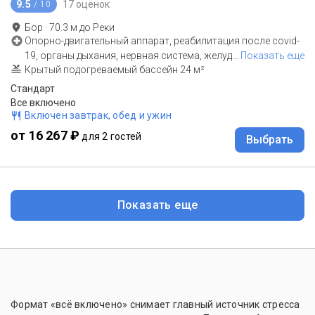
9.5
17 оценок
/ 10
Бор
·
70.3
м до
Реки
Опорно-двигательный аппарат, реабилитация после covid-
19, органы дыхания, нервная система, желуд
…
Показать еще
Крытый подогреваемый бассейн 24 м²
Стандарт
Все включено
Включен завтрак, обед и ужин
от 16 267 ₽
для 2 гостей
Выбрать
Показать еще
Формат «всё включено» снимает главный источник стресса