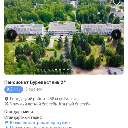
★
Пансионат Буревестник
2
9.3
9 оценок
/ 10
Городецкий район
·
458
м до
Волги
Уличный летний бассейн, Крытый бассейн
Стандарт мини
Стандартный тариф
Включен завтрак, обед и ужин
Моментальное подтверждение