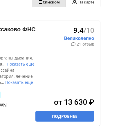
Списком
На карте
9.4
/10
ксаково ФНС
21 отзыв
органы дыхания,
я
…
Показать еще
ассейна
атория, лечение
б
…
Показать еще
от 13 630 ₽
TWN
ПОДРОБНЕЕ