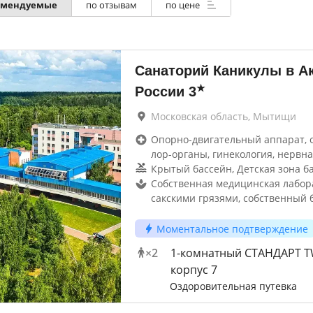
омендуемые
по отзывам
по цене
Санаторий Каникулы в А
★
России
3
Московская область, Мытищи
Опорно-двигательный аппарат, 
лор-органы, гинекология, нервна
Крытый бассейн, Детская зона б
Собственная медицинская лабор
сакскими грязями, собственный 
Моментальное подтверждение
×
2
1-комнатный СТАНДАРТ 
корпус 7
Оздоровительная путевка