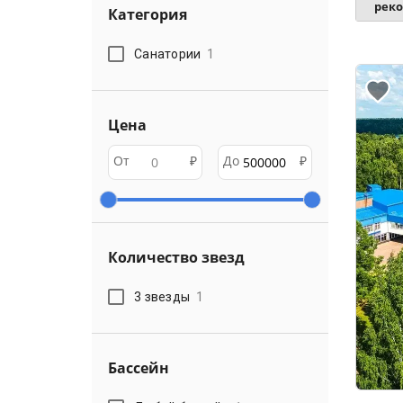
рек
Категория
Санатории
1
Цена
От
₽
До
₽
Количество звезд
3 звезды
1
Бассейн