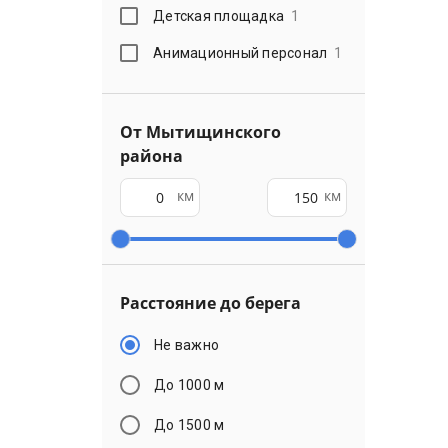
Детская площадка
1
Анимационный персонал
1
От Мытищинского
района
км
км
Расстояние до берега
Не важно
До 1000 м
До 1500 м