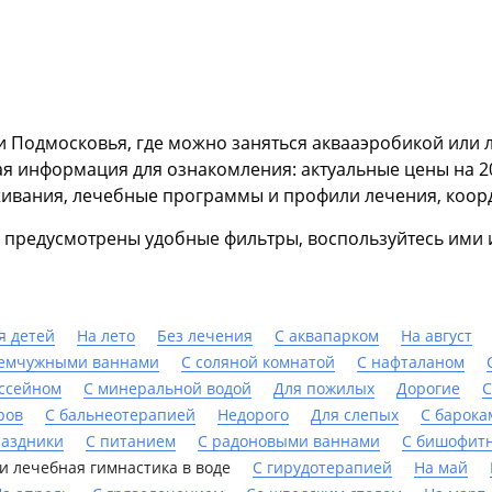
и Подмосковья, где можно заняться аквааэробикой или л
я информация для ознакомления: актуальные цены на 20
ивания, лечебные программы и профили лечения, коорди
ас предусмотрены удобные фильтры, воспользуйтесь ими
я детей
На лето
Без лечения
С аквапарком
На август
емчужными ваннами
С соляной комнатой
С нафталаном
ассейном
С минеральной водой
Для пожилых
Дорогие
С
ров
С бальнеотерапией
Недорого
Для слепых
С барока
раздники
С питанием
С радоновыми ваннами
С бишофит
и лечебная гимнастика в воде
С гирудотерапией
На май