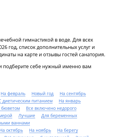
ечебной гимнастикой в воде. Для всех
26 год, список дополнительных услуг и
наты на карте и отзывы гостей санатория.
 и подберите себе нужный именно вам
На февраль
Новый год
На сентябрь
С диетическим питанием
На январь
 бюветом
Все включено недорого
мерой
Лучшие
Для беременных
ными ваннами
На октябрь
На ноябрь
На берегу