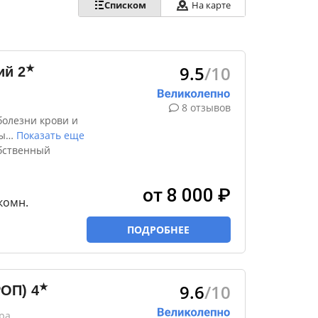
Списком
На карте
9.5
/10
★
ий
2
8 отзывов
болезни крови и
ы
…
Показать еще
обственный
от 8 000 ₽
-комн.
ПОДРОБНЕЕ
9.6
/10
★
РОП)
4
ра