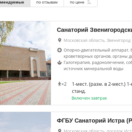
омендуемые
по отзывам
по цене
Санаторий Звенигородск
Московская область, Звенигород
Опорно-двигательный аппарат, 
кроветворных органов, органы д
Галотерапия, радонолечение, с
источник минеральной воды
×
2
1-мест. (разм. в 2-мест.) 1
станд.
Включен завтрак
ФГБУ Санаторий Истра (
Московская область, поселок Ист