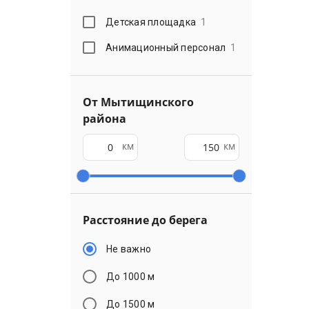
Детская площадка
1
Анимационный персонал
1
От Мытищинского
района
км
км
Расстояние до берега
Не важно
До 1000 м
До 1500 м