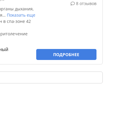
8 отзывов
органы дыхания,
я
…
Показать еще
 в спа-зоне 42
еритолечение
тный
ПОДРОБНЕЕ