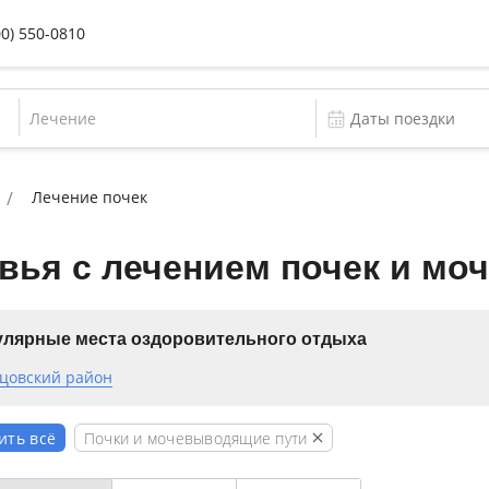
00) 550-0810
Лечение
Лечение почек
вья с лечением почек и мо
лярные места оздоровительного отдыха
цовский район
Почки и мочевыводящие пути
ить всё