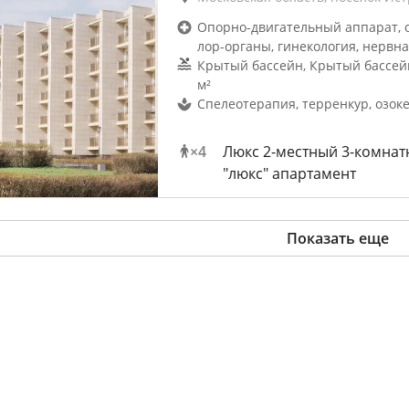
Опорно-двигательный аппарат, 
лор-органы, гинекология, нервна
Крытый бассейн, Крытый бассейн
м²
Спелеотерапия, терренкур, озок
×
4
Люкс 2-местный 3-комна
"люкс" апартамент
Показать еще