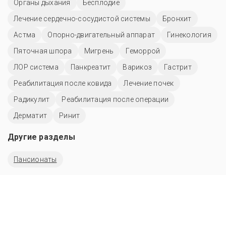
Органы дыхания
Бесплодие
Лечение сердечно-сосудистой системы
Бронхит
Астма
Опорно-двигательный аппарат
Гинекология
Пяточная шпора
Мигрень
Геморрой
ЛОР система
Панкреатит
Варикоз
Гастрит
Реабилитация после ковида
Лечение почек
Радикулит
Реабилитация после операции
Дерматит
Ринит
Другие разделы
Пансионаты