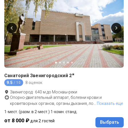
★
Санаторий Звенигородский
2
9.5
8 оценок
/ 10
Звенигород
·
640
м до
Москвы-реки
Опорно-двигательный аппарат, болезни крови и
кроветворных органов, органы дыхания, ло
…
Показать еще
1-мест. (разм. в 2-мест.) 1-комн. станд.
от 8 000 ₽
для 2 гостей
Выбрать