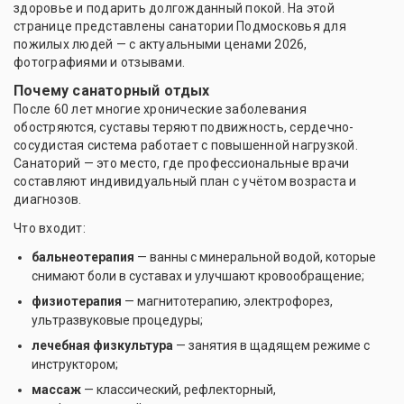
здоровье и подарить долгожданный покой. На этой
странице представлены санатории Подмосковья для
пожилых людей — с актуальными ценами 2026,
фотографиями и отзывами.
Почему санаторный отдых
После 60 лет многие хронические заболевания
обостряются, суставы теряют подвижность, сердечно-
сосудистая система работает с повышенной нагрузкой.
Санаторий — это место, где профессиональные врачи
составляют индивидуальный план с учётом возраста и
диагнозов.
Что входит:
бальнеотерапия
— ванны с минеральной водой, которые
снимают боли в суставах и улучшают кровообращение;
физиотерапия
— магнитотерапию, электрофорез,
ультразвуковые процедуры;
лечебная физкультура
— занятия в щадящем режиме с
инструктором;
массаж
— классический, рефлекторный,