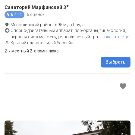
★
Санаторий Марфинский
3
9.6
6 оценок
/ 10
Мытищинский район
·
695
м до
Пруда
Опорно-двигательный аппарат, лор-органы, гинекология,
нервная система, желудочно-кишечный тра
…
Показать еще
Крытый плавательный бассейн
2-x местный 2-х комн. люкс
Выбрать