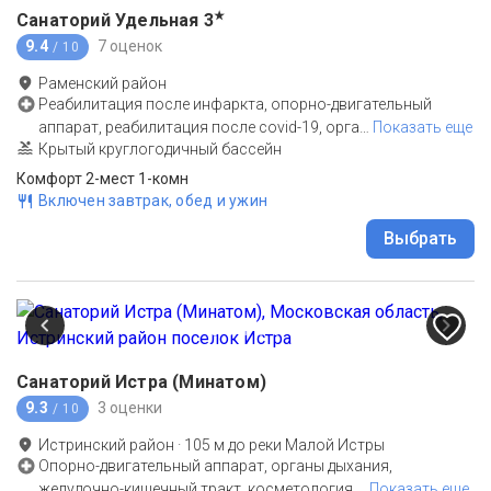
★
Санаторий Удельная
3
9.4
7 оценок
/ 10
Раменский район
Реабилитация после инфаркта, опорно-двигательный
аппарат, реабилитация после covid-19, орга
…
Показать еще
Крытый круглогодичный бассейн
Комфорт 2-мест 1-комн
Включен завтрак, обед и ужин
Выбрать
Санаторий Истра (Минатом)
9.3
3 оценки
/ 10
Истринский район
·
105
м до
реки Малой Истры
Опорно-двигательный аппарат, органы дыхания,
желудочно-кишечный тракт, косметология,
…
Показать еще