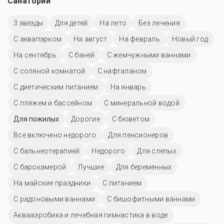
Санатории
3 звезды
Для детей
На лето
Без лечения
С аквапарком
На август
На февраль
Новый год
На сентябрь
С баней
С жемчужными ваннами
С соляной комнатой
С нафталаном
С диетическим питанием
На январь
С пляжем и бассейном
С минеральной водой
Для пожилых
Дорогие
С бюветом
Все включено недорого
Для пенсионеров
С бальнеотерапией
Недорого
Для слепых
С барокамерой
Лучшие
Для беременных
На майские праздники
С питанием
С радоновыми ваннами
С бишофитными ваннами
Аквааэробика и лечебная гимнастика в воде