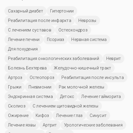
Сахарный диабет
Гипертонии
Реабилитация после инфаркта
Неврозы
С лечением суставов
Остеохондроз
Лечение печени
Псориаз
Нервная система
Для похудения
Реабилитация онкологических заболеваний
Неврит
Болезнь Бехтерева
Желудочно-кишечный тракт
Артроз
Остеопороз
Реабилитация после инсульта
Грыжи
Пневмонии
Рак молочной железы
Эндокринная система
Детокс
Лечение гайморита
Сколиоз
С лечением щитовидной железы
Ожирение
Кифоз
Лечение глаз
Синусит
Лечение язвы
Артрит
Урологические заболевания