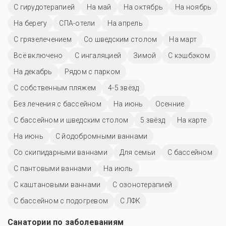
С гирудотерапией
На май
На октябрь
На ноябрь
На берегу
СПА-отели
На апрель
С грязелечением
Со шведским столом
На март
Всё включено
С ингаляцией
Зимой
С кэшбэком
На декабрь
Рядом с парком
С собственным пляжем
4-5 звёзд
Без лечения с бассейном
На июнь
Осенние
С бассейном и шведским столом
5 звёзд
На карте
На июнь
С йодобромными ваннами
Со скипидарными ваннами
Для семьи
C бассейном
С пантовыми ваннами
На июль
С каштановыми ваннами
С озонотерапией
С бассейном с подогревом
С ЛФК
Санатории по заболеваниям