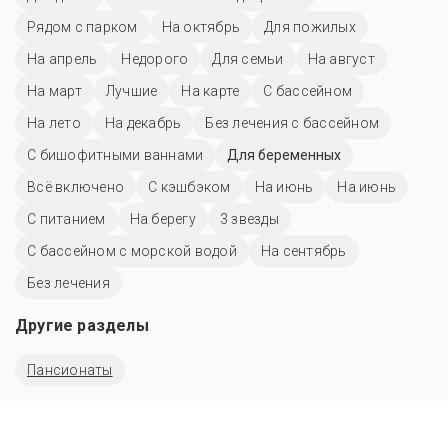
Рядом с парком
На октябрь
Для пожилых
На апрель
Недорого
Для семьи
На август
На март
Лучшие
На карте
C бассейном
На лето
На декабрь
Без лечения с бассейном
С бишофитными ваннами
Для беременных
Всё включено
С кэшбэком
На июнь
На июнь
С питанием
На берегу
3 звезды
С бассейном с морской водой
На сентябрь
Без лечения
Другие разделы
Пансионаты