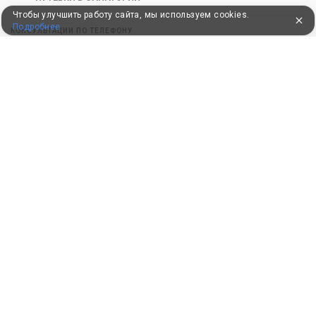
Чтобы улучшить работу сайта, мы используем cookies.
Подробнее
КОНСУЛЬТАЦИИ ПО ТЕЛЕФОНУ
8 (800) 550-0810
Бесплатно по России
КЛИЕНТАМ
Как забронировать
Как оплатить
Бонусная программа
Акции
Пользовательское соглашение
Политика конфиденциальности
Контакты
СОТРУДНИЧЕСТВО