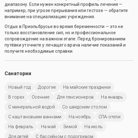
диапазону. Если нужен конкретный профиль лечения —
например, при угрозе прерывания или гестозе — обратите
внимание на специализацию учреждения.
Отдых в Приэльбрусье во время беременности — это не
только восстановление сил, но и профессиональное
сопровождение на важном этапе. Перед бронированием
путёвки уточните у лечащего врача наличие показаний и
получите необходимые справки.
Санатории
Новый год
Дорогие
На майские праздники
В горах
Осенние
Для пенсионеров
На январь
С минеральной водой
Со шведским столом
С каштановыми ваннами
На ноябрь
СПА-отели
На февраль
На май
Зимой
На июль
Для детей
С бассейном с подогревом