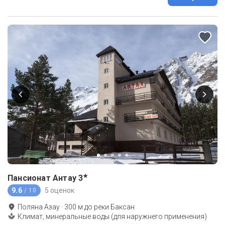
★
Пансионат Антау
3
9.6
5 оценок
/ 10
Поляна Азау
·
300
м до
реки Баксан
Климат, минеральные воды (для наружнего применения)