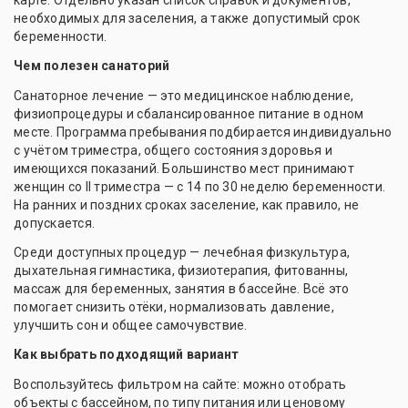
карте. Отдельно указан список справок и документов,
необходимых для заселения, а также допустимый срок
беременности.
Чем полезен санаторий
Санаторное лечение — это медицинское наблюдение,
физиопроцедуры и сбалансированное питание в одном
месте. Программа пребывания подбирается индивидуально
с учётом триместра, общего состояния здоровья и
имеющихся показаний. Большинство мест принимают
женщин со II триместра — с 14 по 30 неделю беременности.
На ранних и поздних сроках заселение, как правило, не
допускается.
Среди доступных процедур — лечебная физкультура,
дыхательная гимнастика, физиотерапия, фитованны,
массаж для беременных, занятия в бассейне. Всё это
помогает снизить отёки, нормализовать давление,
улучшить сон и общее самочувствие.
Как выбрать подходящий вариант
Воспользуйтесь фильтром на сайте: можно отобрать
объекты с бассейном, по типу питания или ценовому