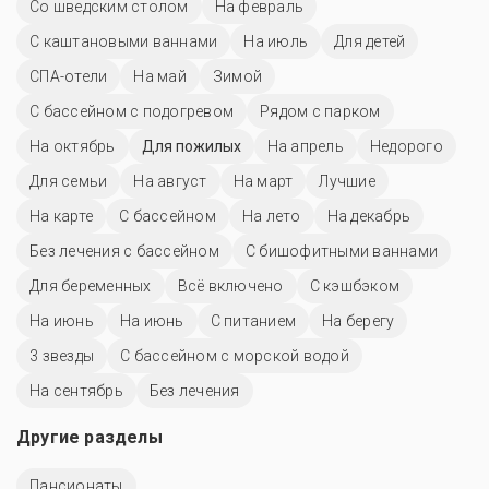
Со шведским столом
На февраль
С каштановыми ваннами
На июль
Для детей
СПА-отели
На май
Зимой
С бассейном с подогревом
Рядом с парком
На октябрь
Для пожилых
На апрель
Недорого
Для семьи
На август
На март
Лучшие
На карте
C бассейном
На лето
На декабрь
Без лечения с бассейном
С бишофитными ваннами
Для беременных
Всё включено
С кэшбэком
На июнь
На июнь
С питанием
На берегу
3 звезды
С бассейном с морской водой
На сентябрь
Без лечения
Другие разделы
Пансионаты