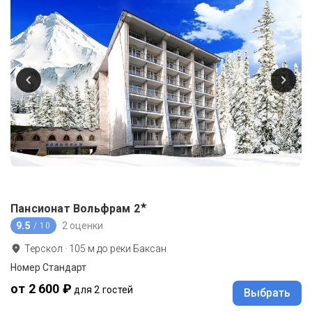
★
Пансионат Вольфрам
2
9.5
2 оценки
/ 10
Терскол
·
105
м до
реки Баксан
Номер Стандарт
от 2 600 ₽
для 2 гостей
Выбрать