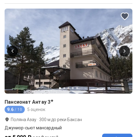
★
Пансионат Антау
3
9.6
5 оценок
/ 10
Поляна Азау
·
300
м до
реки Баксан
Джуниор-сьют мансардный