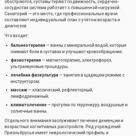
обостряются, суставы теряют подвижность, сердечно-
сосудистая система работает с повышенной нагрузкой.
Санаторий — это место, где профессиональные врачи
составляют индивидуальный план с учётом возраста и
диагнозов.
Что входит:
бальнеотерапия
— ванны с минеральной водой, которые
снимают боли в суставах и улучшают кровообращение;
физиотерапия
— магнитотерапию, электрофорез,
ультразвуковые процедуры;
лечебная физкультура
— занятия в щадящем режиме с
инструктором;
массаж
— классический, рефлекторный,
лимфодренажный;
климатолечение
— прогулки по терренкуру, воздушные и
солнечные ванны.
Отдельного внимания заслуживает лечение деменции и
возрастных когнитивных расстройств. Ряд учреждений
Приэльбрусья имеет неврологический профиль и