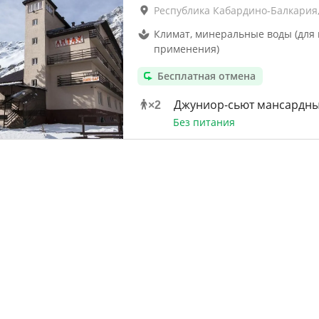
Республика Кабардино-Балкария,
Климат, минеральные воды (для
применения)
Бесплатная отмена
Джуниор-сьют мансардн
×
2
Без питания