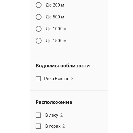
До 200 м
До 500 м
До 1000 м
До 1500 м
Водоемы поблизости
Река Баксан
3
Расположение
В лесу
2
В горах
2