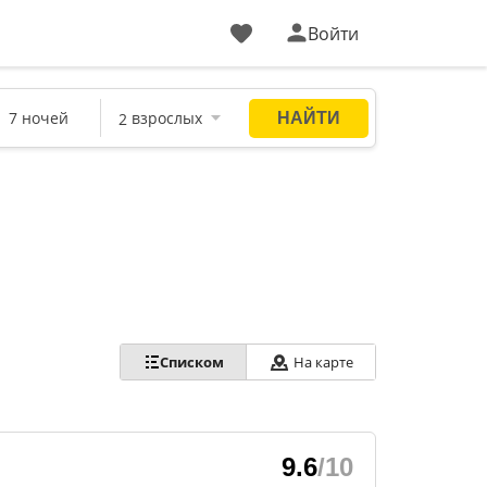
Войти
Списком
На карте
9.6
/10