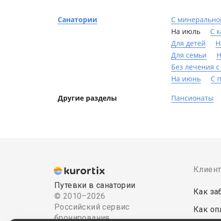
Санатории
С минерально
На июль
С 
Для детей
Н
Для семьи
Н
Без лечения с
На июнь
С 
Другие разделы
Пансионаты
Клиен
Путевки в санатории
Как за
© 2010–2026
Российский сервис
Как оп
бронирования