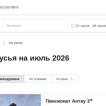
00) 550-0810
Лечение
На июль
усья на июль 2026
омендуемые
по отзывам
по цене
★
Пансионат Антау
3