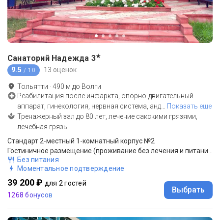
★
Санаторий Надежда
3
9.5
13 оценок
/ 10
Тольятти
·
490
м до
Волги
Реабилитация после инфаркта, опорно-двигательный
аппарат, гинекология, нервная система, анд
…
Показать еще
Тренажерный зал до 80 лет, лечение сакскими грязями,
лечебная грязь
Стандарт 2-местный 1-комнатный корпус №2
Гостиничное размещение (проживание без лечения и питания)
Без питания
Моментальное подтверждение
39 200 ₽
для 2 гостей
Выбрать
1268 бонусов