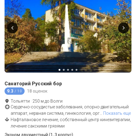
Санаторий Русский бор
9.3
18 оценок
/ 10
Тольятти
·
250
м до
Волги
Сердечно-сосудистые заболевания, опорно-двигательный
аппарат, нервная система, гинекология, орг
…
Показать еще
Нафталановое лечение, собственный центр кинезитерапии,
лечение сакскими грязями
Эконом двухместный (1, 3 корпус)