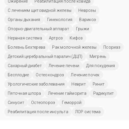
Ожирение
Реабилитация после ковида
С лечением щитовидной железы
Неврозы
Органы дыхания
Гинекология
Варикоз
Опорно-двигательный аппарат
Грыжи
Нервная система
Артроз
Кифоз
Болезнь Бехтерева
Рак молочной железы
Псориаз
Детский церебральный паралич (ДЦП)
Мигрень
Сахарный диабет
Лечение печени
Для похудения
Бесплодие
Остеохондроз
Лечение почек
Урологические заболевания
Неврит
Ринит
Пяточная шпора
Лечение гайморита
Радикулит
Синусит
Остеопороз
Геморрой
Реабилитация после инсульта
ЛОР система