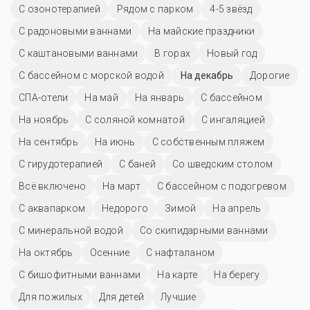
С озонотерапией
Рядом с парком
4-5 звёзд
С радоновыми ваннами
На майские праздники
С каштановыми ваннами
В горах
Новый год
С бассейном с морской водой
На декабрь
Дорогие
СПА-отели
На май
На январь
C бассейном
На ноябрь
С соляной комнатой
С ингаляцией
На сентябрь
На июнь
С собственным пляжем
С гирудотерапией
С баней
Со шведским столом
Всё включено
На март
С бассейном с подогревом
С аквапарком
Недорого
Зимой
На апрель
С минеральной водой
Со скипидарными ваннами
На октябрь
Осенние
С нафталаном
С бишофитными ваннами
На карте
На берегу
Для пожилых
Для детей
Лучшие