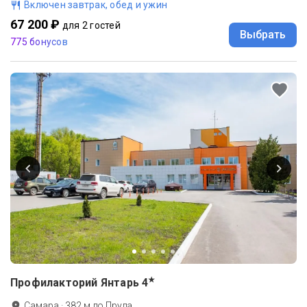
Включен завтрак, обед и ужин
67 200 ₽
для 2 гостей
Выбрать
775 бонусов
★
Профилакторий Янтарь
4
Самара
·
382
м до
Пруда