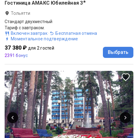
★
Гостиница АМАКС Юбилейная
3
Тольятти
Стандарт двухместный
Тариф с завтраком.
Включен завтрак
·
Бесплатная отмена
Моментальное подтверждение
37 380 ₽
для 2 гостей
Выбрать
2391 бонус