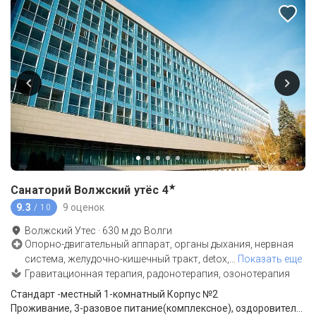
★
Санаторий Волжский утёс
4
9.3
9 оценок
/ 10
Волжский Утес
·
630
м до
Волги
Опорно-двигательный аппарат, органы дыхания, нервная
система, желудочно-кишечный тракт, detox,
…
Показать еще
Гравитационная терапия, радонотерапия, озонотерапия
Стандарт -местный 1-комнатный Корпус №2
Проживание, 3-разовое питание(комплексное), оздоровительные процедуры по программе "Оздоровление"