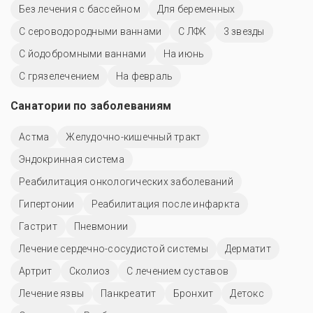
Без лечения с бассейном
Для беременных
С сероводородными ваннами
С ЛФК
3 звезды
С йодобромными ваннами
На июнь
С грязелечением
На февраль
Санатории по заболеваниям
Астма
Желудочно-кишечный тракт
Эндокринная система
Реабилитация онкологических заболеваний
Гипертонии
Реабилитация после инфаркта
Гастрит
Пневмонии
Лечение сердечно-сосудистой системы
Дерматит
Артрит
Сколиоз
С лечением суставов
Лечение язвы
Панкреатит
Бронхит
Детокс