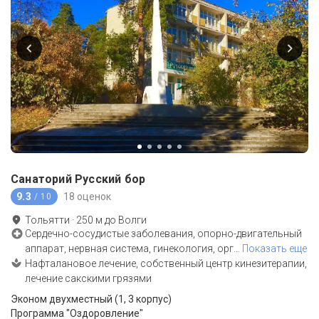
Санаторий Русский бор
9.3
18 оценок
/ 10
Тольятти
·
250
м до
Волги
Сердечно-сосудистые заболевания, опорно-двигательный
аппарат, нервная система, гинекология, орг
…
Показать еще
Нафталановое лечение, собственный центр кинезитерапии,
лечение сакскими грязями
Эконом двухместный (1, 3 корпус)
Программа "Оздоровление"