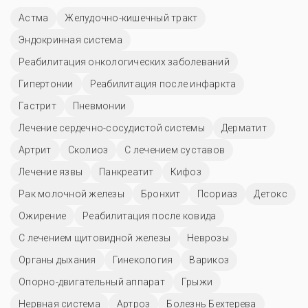
Астма
Желудочно-кишечный тракт
Эндокринная система
Реабилитация онкологических заболеваний
Гипертонии
Реабилитация после инфаркта
Гастрит
Пневмонии
Лечение сердечно-сосудистой системы
Дерматит
Артрит
Сколиоз
С лечением суставов
Лечение язвы
Панкреатит
Кифоз
Рак молочной железы
Бронхит
Псориаз
Детокс
Ожирение
Реабилитация после ковида
С лечением щитовидной железы
Неврозы
Органы дыхания
Гинекология
Варикоз
Опорно-двигательный аппарат
Грыжи
Нервная система
Артроз
Болезнь Бехтерева