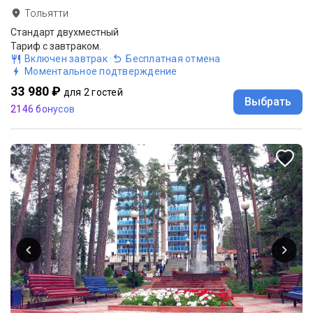
Тольятти
Стандарт двухместный
Тариф с завтраком.
Включен завтрак
·
Бесплатная отмена
Моментальное подтверждение
33 980 ₽
для 2 гостей
Выбрать
2146 бонусов