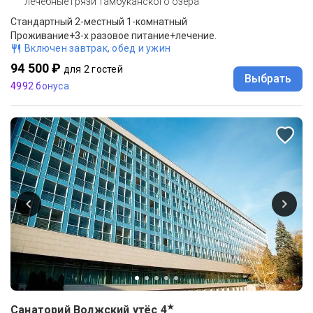
лечебные грязи тамбуканского озера
Стандартный 2-местный 1-комнатный
Проживание+3-х разовое питание+лечение.
Включен завтрак, обед и ужин
94 500 ₽
для 2 гостей
Выбрать
4992 бонуса
★
Санаторий Волжский утёс
4