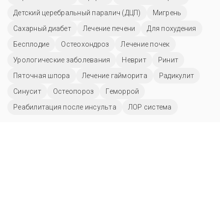
Детский церебральный паралич (ДЦП)
Мигрень
Сахарный диабет
Лечение печени
Для похудения
Бесплодие
Остеохондроз
Лечение почек
Урологические заболевания
Неврит
Ринит
Пяточная шпора
Лечение гайморита
Радикулит
Синусит
Остеопороз
Геморрой
Реабилитация после инсульта
ЛОР система