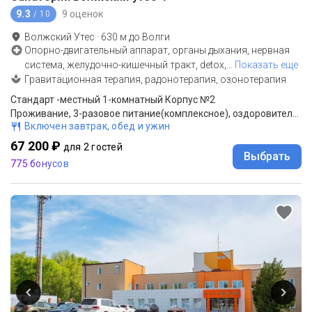
9.3
9 оценок
/ 10
Волжский Утес
·
630
м до
Волги
Опорно-двигательный аппарат, органы дыхания, нервная
система, желудочно-кишечный тракт, detox,
…
Показать еще
Гравитационная терапия, радонотерапия, озонотерапия
Стандарт -местный 1-комнатный Корпус №2
Проживание, 3-разовое питание(комплексное), оздоровительные процедуры по программе "Оздоровление"
Включен завтрак, обед и ужин
67 200 ₽
для 2 гостей
Выбрать
775 бонусов