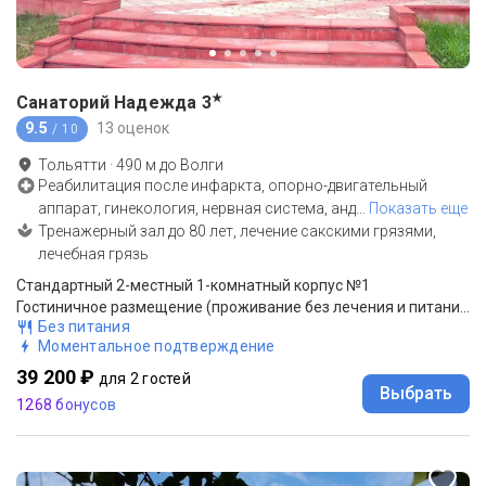
★
Санаторий Надежда
3
9.5
13 оценок
/ 10
Тольятти
·
490
м до
Волги
Реабилитация после инфаркта, опорно-двигательный
аппарат, гинекология, нервная система, анд
…
Показать еще
Тренажерный зал до 80 лет, лечение сакскими грязями,
лечебная грязь
Стандартный 2-местный 1-комнатный корпус №1
Гостиничное размещение (проживание без лечения и питания)
Без питания
Моментальное подтверждение
39 200 ₽
для 2 гостей
Выбрать
1268 бонусов