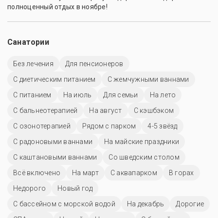
полноценный отдых в ноябре!
Санатории
Без лечения
Для пенсионеров
С диетическим питанием
С жемчужными ваннами
С питанием
На июль
Для семьи
На лето
С бальнеотерапией
На август
С кэшбэком
С озонотерапией
Рядом с парком
4-5 звёзд
С радоновыми ваннами
На майские праздники
С каштановыми ваннами
Со шведским столом
Всё включено
На март
С аквапарком
В горах
Недорого
Новый год
С бассейном с морской водой
На декабрь
Дорогие