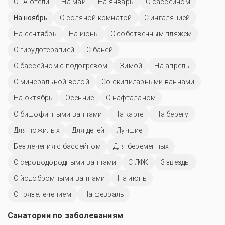
СПА-отели
На май
На январь
C бассейном
На ноябрь
С соляной комнатой
С ингаляцией
На сентябрь
На июнь
С собственным пляжем
С гирудотерапией
С баней
С бассейном с подогревом
Зимой
На апрель
С минеральной водой
Со скипидарными ваннами
На октябрь
Осенние
С нафталаном
С бишофитными ваннами
На карте
На берегу
Для пожилых
Для детей
Лучшие
Без лечения с бассейном
Для беременных
С сероводородными ваннами
С ЛФК
3 звезды
С йодобромными ваннами
На июнь
С грязелечением
На февраль
Санатории по заболеваниям