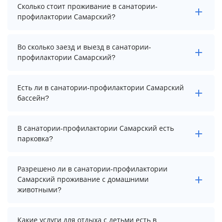
Сколько стоит проживание в санатории-
профилактории Самарский?
Стоимость проживания в санатории-профилактории
Во сколько заезд и выезд в санатории-
Самарский начинается от 14200 рублей. Чтобы
профилактории Самарский?
увидеть актуальные цены на проживание, выберите
нужные даты и количество гостей.
Заезд возможен после 8:00, а выезд необходимо
Есть ли в санатории-профилактории Самарский
осуществить до 16:00.
бассейн?
Да. Всего на территории санаторий-профилактория
В санатории-профилактории Самарский есть
Самарский бассейнов: 4. А именно: открытый
парковка?
бассейн — 1, крытый бассейн, открытый бассейн —
2, открытый бассейн — 3. Более точную информацию
В санатории-профилактории Самарский есть
Вы можете уточнить по телефону у менеджера.
Разрешено ли в санатории-профилактории
парковка, уточните информацию перед
Самарский проживание с домашними
бронированием у менеджера, возможно, услуга
животными?
оплачивается отдельно.
Проживание с домашними животными запрещено.
Какие услуги для отдыха с детьми есть в