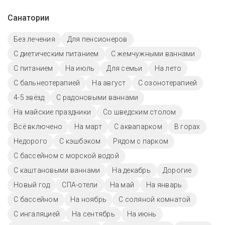
Санатории
Без лечения
Для пенсионеров
С диетическим питанием
С жемчужными ваннами
С питанием
На июль
Для семьи
На лето
С бальнеотерапией
На август
С озонотерапией
4-5 звёзд
С радоновыми ваннами
На майские праздники
Со шведским столом
Всё включено
На март
С аквапарком
В горах
Недорого
С кэшбэком
Рядом с парком
С бассейном с морской водой
С каштановыми ваннами
На декабрь
Дорогие
Новый год
СПА-отели
На май
На январь
C бассейном
На ноябрь
С соляной комнатой
С ингаляцией
На сентябрь
На июнь