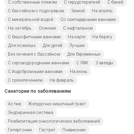
С собственным пляжем
С гирудотерапией
С баней
С бассейном с подогревом
Зимой
На апрель
С минеральной водой
Со скипидарными ваннами
На октябрь
Осенние
С нафталаном
С бишофитными ваннами
На карте
На берегу
Для пожилых
Для детей
Лучшие
Без лечения с бассейном
Для беременных
С сероводородными ваннами
С ЛФК
3 звезды
С йодобромными ваннами
На июнь
С грязелечением
На февраль
Санатории по заболеваниям
Астма
Желудочно-кишечный тракт
Эндокринная система
Реабилитация онкологических заболеваний
Гипертонии
Гастрит
Пневмонии