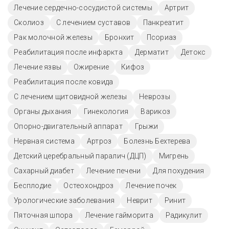
Лечение сердечно-сосудистой системы
Артрит
Сколиоз
С лечением суставов
Панкреатит
Рак молочной железы
Бронхит
Псориаз
Реабилитация после инфаркта
Дерматит
Детокс
Лечение язвы
Ожирение
Кифоз
Реабилитация после ковида
С лечением щитовидной железы
Неврозы
Органы дыхания
Гинекология
Варикоз
Опорно-двигательный аппарат
Грыжи
Нервная система
Артроз
Болезнь Бехтерева
Детский церебральный паралич (ДЦП)
Мигрень
Сахарный диабет
Лечение печени
Для похудения
Бесплодие
Остеохондроз
Лечение почек
Урологические заболевания
Неврит
Ринит
Пяточная шпора
Лечение гайморита
Радикулит