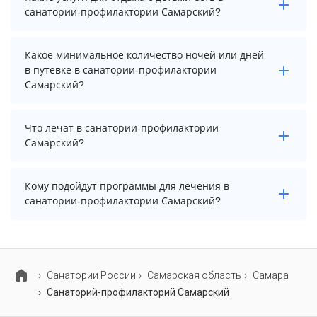
санатории-профилактории Самарский?
Для детей в санатории-профилактории Самарский
Какое минимальное количество ночей или дней
работает анимационный персонал, детская
в путевке в санатории-профилактории
площадка, игровая комната и детский клуб.
Самарский?
Минимальный срок путевки зависит от выбранного
Что лечат в санатории-профилактории
тарифа. Для тарифа с лечением рекомендуем
Самарский?
выбирать срок не менее 7 ночей (дней).
Основные профили лечения в санатории-
Кому подойдут программы для лечения в
профилактории: опорно-двигательный аппарат,
санатории-профилактории Самарский?
органы дыхания и реабилитация после covid-19.
В санатории-профилактории Самарский
предусмотрены специализированные программы
лечения взрослых и детей.
Cанатории России
Самарская область
Самара
Санаторий-профилакторий Самарский