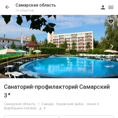
Самарская область
16 объектов
1/56
Санаторий-профилакторий Самарский
★
3
Самарская область · г. Самара · Кировский район · линия 5
(Барбошина поляна) · д. 4