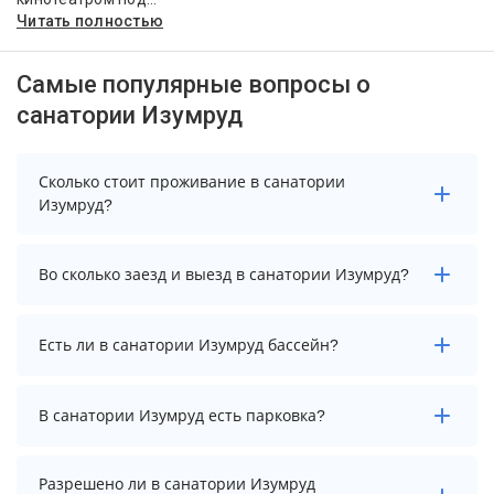
Читать полностью
Самые популярные вопросы о
санатории Изумруд
Сколько стоит проживание в санатории
Изумруд?
Стоимость проживания в санатории Изумруд
Во сколько заезд и выезд в санатории Изумруд?
начинается от 4400 рублей. Чтобы увидеть
актуальные цены на проживание, выберите нужные
даты и количество гостей.
Заезд возможен после 14:00, а выезд необходимо
Есть ли в санатории Изумруд бассейн?
осуществить до 12:00.
В санатории Изумруд есть крытый бассейн.
В санатории Изумруд есть парковка?
В санатории Изумруд нет парковки.
Разрешено ли в санатории Изумруд