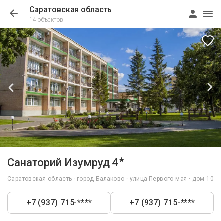
Саратовская область
14 объектов
1/67
★
Санаторий Изумруд 4
Саратовская область · город Балаково · улица Первого мая · дом 10
+7 (937) 715-****
+7 (937) 715-****