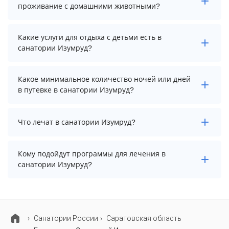
проживание с домашними животными?
Проживание с домашними животными запрещено.
Какие услуги для отдыха с детьми есть в
санатории Изумруд?
Для детей в санатории Изумруд работает детская
Какое минимальное количество ночей или дней
площадка и игровая комната.
в путевке в санатории Изумруд?
Минимальный срок путевки зависит от выбранного
Что лечат в санатории Изумруд?
тарифа. Для тарифа с лечением рекомендуем
выбирать срок не менее 7 ночей (дней).
Основные профили лечения в санатории: опорно-
Кому подойдут программы для лечения в
двигательный аппарат, органы дыхания и
санатории Изумруд?
реабилитация после covid-19.
В санатории Изумруд предусмотрены
специализированные программы лечения
беременных, взрослых, детей и пенсионеров.
Cанатории России
Саратовская область