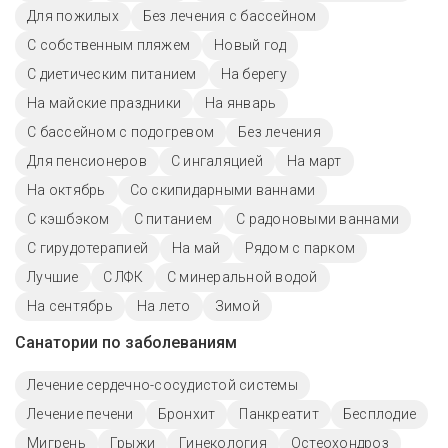
Для пожилых
Без лечения с бассейном
С собственным пляжем
Новый год
С диетическим питанием
На берегу
На майские праздники
На январь
С бассейном с подогревом
Без лечения
Для пенсионеров
С ингаляцией
На март
На октябрь
Со скипидарными ваннами
С кэшбэком
С питанием
С радоновыми ваннами
С гирудотерапией
На май
Рядом с парком
Лучшие
С ЛФК
С минеральной водой
На сентябрь
На лето
Зимой
Санатории по заболеваниям
Лечение сердечно-сосудистой системы
Лечение печени
Бронхит
Панкреатит
Бесплодие
Мигрень
Грыжи
Гинекология
Остеохондроз