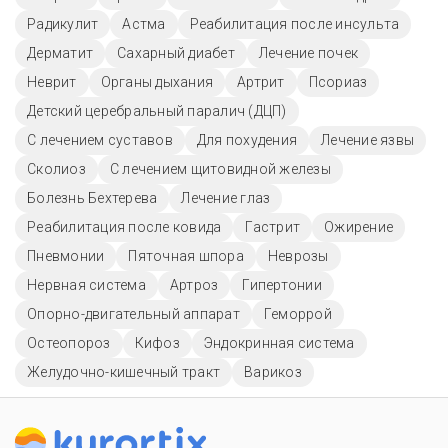
Радикулит
Астма
Реабилитация после инсульта
Дерматит
Сахарный диабет
Лечение почек
Неврит
Органы дыхания
Артрит
Псориаз
Детский церебральный паралич (ДЦП)
С лечением суставов
Для похудения
Лечение язвы
Сколиоз
С лечением щитовидной железы
Болезнь Бехтерева
Лечение глаз
Реабилитация после ковида
Гастрит
Ожирение
Пневмонии
Пяточная шпора
Неврозы
Нервная система
Артроз
Гипертонии
Опорно-двигательный аппарат
Геморрой
Остеопороз
Кифоз
Эндокринная система
Желудочно-кишечный тракт
Варикоз