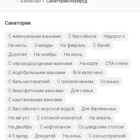
Балаково
Санаторий Изумруд
Санатории
С жемчужными ваннами
C бассейном
Недорого
На июль
3 звезды
На февраль
С баней
Дорогие
На ноябрь
На июнь
С сероводородными ваннами
На карте
СПА-отели
С йодобромными ваннами
Всё включено
С бальнеотерапией
С грязелечением
Осенние
С бишофитными ваннами
Для семьи
С каштановыми ваннами
С бассейном с морской водой
Для беременных
На август
С соляной комнатой
На апрель
На декабрь
С нафталаном
Со шведским столом
4-5 звёзд
Для детей
На июнь
С озонотерапией